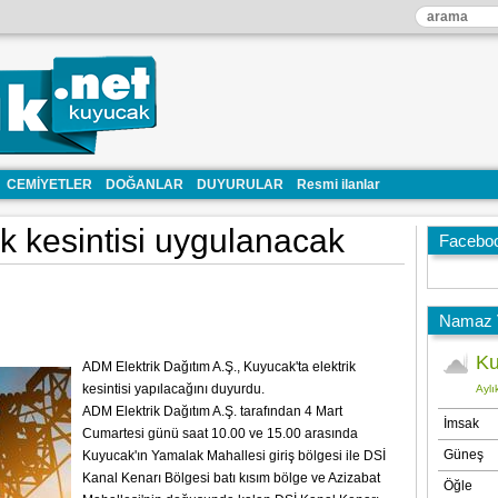
CEMİYETLER
DOĞANLAR
DUYURULAR
Resmi ilanlar
ik kesintisi uygulanacak
Facebo
Namaz V
ADM Elektrik Dağıtım A.Ş., Kuyucak'ta elektrik
kesintisi yapılacağını duyurdu.
ADM Elektrik Dağıtım A.Ş. tarafından 4 Mart
Cumartesi günü saat 10.00 ve 15.00 arasında
Kuyucak'ın Yamalak Mahallesi giriş bölgesi ile DSİ
Kanal Kenarı Bölgesi batı kısım bölge ve Azizabat