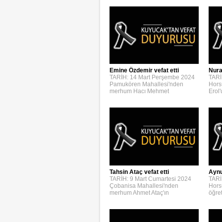
Emine Özdemir vefat etti
Nura
TARİH: 14 Mart Perşembe 2024
TARİ
Pamukören Mahallesi'nden
Hors
merhum Hacı Mehmet
Erol
Aynur
Tahsin Ataç vefat etti
TARİ
TARİH: 9 Mart Cumartesi 2024
Hors
Çobanisa Mahallesi'nden
öğre
merhum Ahmet Ataç'ın