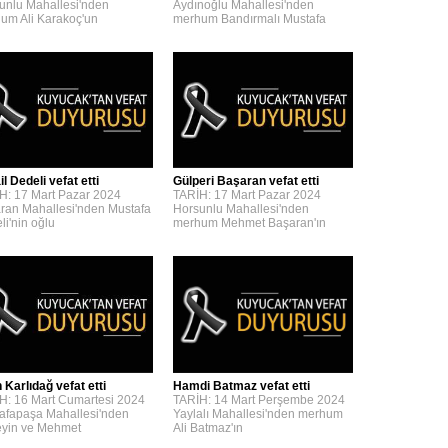
unlu Mahallesi'nden
Aydınoğlu Mahallesi'nden
um Ali Karakoç'un
merhum Bandırmalı Mustafa
l Dedeli vefat etti
Gülperi Başaran vefat etti
H: 17 Mart Pazar 2024
TARİH: 17 Mart Pazar 2024
ran Mahallesi'nden Mustafa
Horsunlu Mahallesi'nden
li'nin oğlu
merhum Mehmet Başaran'ın
 Karlıdağ vefat etti
Hamdi Batmaz vefat etti
H: 16 Mart Cumartesi 2024
TARİH: 14 Mart Perşembe 2024
afapaşa Mahallesi'nden
Yaylalı Mahallesi'nden merhum
yin ve Mehmet
Ali Batmaz'ın