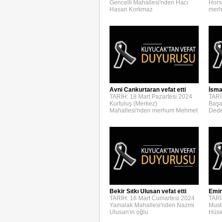
Gencelli Mahallesi'nden Hacı
Hors
Hasan Korkmaz
merh
Avni Cankurtaran vefat etti
İsmai
TARİH: 18 Mart Pazartesi 2024
TARİ
Kurtuluş (Merkez)
Başa
Mahallesi'nden merhum Mehmet
Dede
Bekir Sıtkı Ulusan vefat etti
Emin
TARİH: 16 Mart Cumartesi 2024
TARİ
Yamalak Mahallesi'nden Nazmi
Must
Ulusan'ın oğlu
Hüse