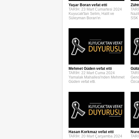
Yaşar Boran vefat etti
Züht
TARİH: 23 Mart Cumartesi 2024
TARİ
Kuyucak'tan Selim, Halit ve
Nazi
Süleyman Boran'ın
SSK 
Mehmet Güden vefat etti
Güli
TARİH: 22 Mart Cuma 2024
TARİ
Yamalak Mahallesi'nden Mehmet
Genc
Güden vefat etti.
Özca
Hasan Korkmaz vefat etti
Nure
TARİH: 20 Mart Çarşamba 2024
TARİ