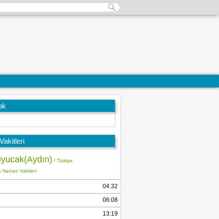
ok
akitleri