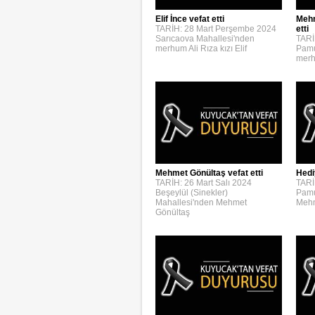
Elif İnce vefat etti
Mehm
TARİH: 28 Mart Perşembe 2024
etti
Sarıcaova Mahallesi'nden
TARİ
merhum Ali Rıza kızı Elif
Pamu
merh
Mehmet Gönültaş vefat etti
Hedi
TARİH: 26 Mart Salı 2024
TARİ
Beşeylül (Sinekler)
Pamu
Mahallesi'nden Mehmet
Mehm
Gönültaş