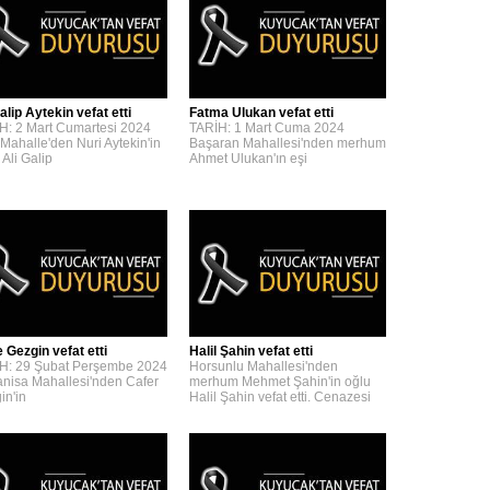
alip Aytekin vefat etti
Fatma Ulukan vefat etti
H: 2 Mart Cumartesi 2024
TARİH: 1 Mart Cuma 2024
 Mahalle'den Nuri Aytekin'in
Başaran Mahallesi'nden merhum
 Ali Galip
Ahmet Ulukan'ın eşi
 Gezgin vefat etti
Halil Şahin vefat etti
H: 29 Şubat Perşembe 2024
Horsunlu Mahallesi'nden
nisa Mahallesi'nden Cafer
merhum Mehmet Şahin'in oğlu
in'in
Halil Şahin vefat etti. Cenazesi