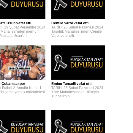
afa Usun vefat etti
Cemile Varol vefat etti
H: 29 Şubat Perşembe 2024
TARİH: 26 Şubat Pazartesi 2024
 Mahallesi'nden merhum
Taşoluk Mahallesi'nden Cemile
 Mustafa Usun'un
Varol vefat etti.
r Çobanisaspor
Emine Tuncelli vefat etti
n Futbol 2. Amatör Küme 1.
TARİH: 26 Şubat Pazartesi 2024
’ta şampiyonluk mücadelesi
Yöre Mahallesi'nden Hüseyin
Tuncelli'nin