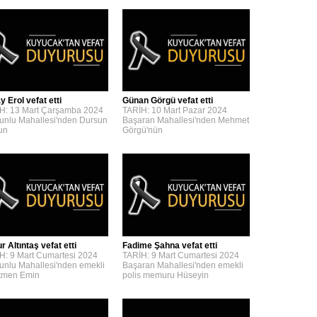
y Erol vefat etti
Günan Görgü vefat etti
H: 13 Mart Çarşamba 2024
TARİH: 10 Mart Pazar 2024
unlu Mahallesi'nden Dursun
Başaran Mahallesi'nden Mehmet
'un
Görgü'nün
 Altıntaş vefat etti
Fadime Şahna vefat etti
H: 9 Mart Cumartesi 2024
TARİH: 9 Mart Cumartesi 2024
unlu Mahallesi'nden emekli
Başaran Mahallesi'nden emekli
tmen Emin
polis memuru Hüseyin