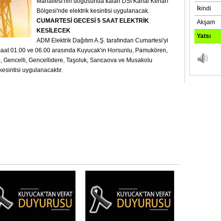
Mahallesi'nin doğusunda kalan DSİ Kanal Kenarı
Bölgesi'nde elektrik kesintisi uygulanacak.
CUMARTESİ GECESİ 5 SAAT ELEKTRİK
KESİLECEK
ADM Elektrik Dağıtım A.Ş. tarafından Cumartesi'yi
saat 01.00 ve 06.00 arasında Kuyucak'ın Horsunlu, Pamukören,
), Gencelli, Gencellidere, Taşoluk, Sarıcaova ve Musakolu
kesintisi uygulanacaktır.