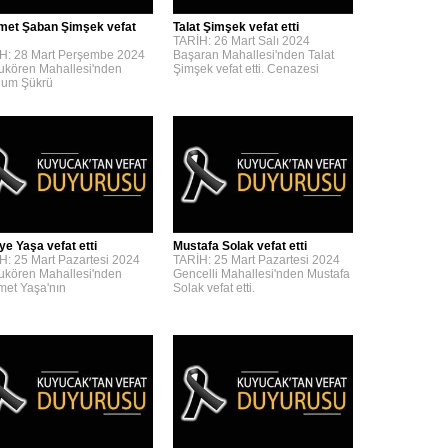
et Şaban Şimşek vefat
Talat Şimşek vefat etti
TARİH: 26 Mart Salı 2024
H: 28 Mart Perşembe 2024
Başaran Mahallesi'nden Talat
kören Mahallesi'nden
Şimşek vefat etti. Cenazesi
um Şükrü
ye Yaşa vefat etti
Mustafa Solak vefat etti
H: 25 Mart Pazartesi 2024
TARİH: 25 Mart Pazartesi 2024
kören Mahallesi'nden
Gencelli Mahallesi'nden Mustafa
et Yaşa'nın
Solak vefat etti.