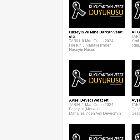
Hüseyin ve Mine Darcan vefat
Ali G
etti
TARİ
TARİH: 8 Mart Cuma 2024
Yeni
Horsunlu Mahallesi'nden
oğlu,
Hüseyin Hüsnü
Aysel Deveci vefat etti
Ayşe
TARİH: 1 Mart Cuma 2024
TARİ
Beşeylül (Merkez)
Çoba
Mahallesi'nden Veli Deveci'nin
Gezg