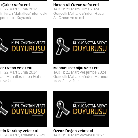
ü Çakar vefat etti
Hasan Ali Özcan vefat etti
H: 22 Mart Cuma 2024
TARİH: 22 Mart Cuma 2024
lli Turan Mahallesi'nden eski
Gencelli Mahallesi'nden Hasan
personeli Kuyucak
Ali Özcan vefat etti.
zar Özcan vefat etti
Mehmet İnceoğlu vefat etti
H: 22 Mart Cuma 2024
TARİH: 21 Mart Perşembe 2024
elli Mahallesi'nden Gülizar
Gencelli Mahallesi'nden Mehmet
n vefat
İnceoğlu vefat etti.
ttin Karakoç vefat etti
Özcan Doğan vefat etti
H: 20 Mart Çarşamba 2024
TARİH: 18 Mart Pazartesi 2024