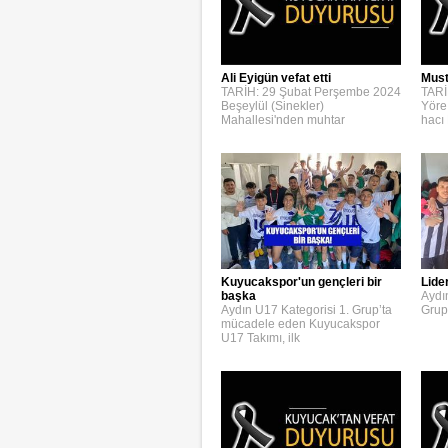
Ali Eyigün vefat etti
Must
TARİH: 29 Şubat Perşembe 2024
TARİ
Beşeylül (Sinekler)
Yöre
Mahallesi'nden muhtar
hacı
Kuyucakspor'un gençleri bir
Lide
başka
Aydı
Aydın U17 Kategorisi 1. Grup’ta
Grup
mücadele eden Kuyucakspor
U17 Takımı, ilk