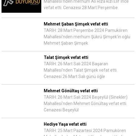
Mahallesi'nden merhum Ali Rıza kızı Elif İnce
vefat etti. Cenazesi 28 Mart Perşembe
Mehmet Şaban Şimşek vefat etti
TARİH: 28 Mart Perşembe 2024 Pamukören
Mahallesi'nden merhum Şükrü Şimşek'in oğlu
Mehmet Şaban Şimşek
Talat Şimşek vefat etti
TARİH: 26 Mart Salı 2024 Başaran
Mahallesi'nden Talat Şimşek vefat etti.
Cenazesi 26 Mart Salı günü öğle
Mehmet Gönültaş vefat etti
TARİH: 26 Mart Salı 2024 Beşeylül (Sinekler)
Mahallesi'nden Mehmet Gönültaş vefat etti.
Cenazesi Beşeylül
Hediye Yaşa vefat etti
TARİH: 25 Mart Pazartesi 2024 Pamukören