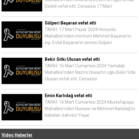
Dedeli vefat etti. Cenazesi 17 Mart
Gülperi Başaran vefat etti
TARİH: 17 Mart Pazar 2024 Horsunlu
Mahallesi'nden merhum Mehmet Başaran'ın
eşi, Erdal Başaran'ın annesi Gülperi
Bekir Sıtkı Ulusan vefat etti
TARİH: 16 Mart Cumartesi 2024 Yamalak
Mahallesi'nden Nazmi Ulusan'ın oğlu Bekir Sıtkı
Ulusan vefat etti. Cenazesi
Emin Karlıdağ vefat etti
TARİH: 16 Mart Cumartesi 2024 Mustafapaşa
Mahallesi'nden Hüseyin ve Mehmet Karlıdağ'ın
babaları, kahveci Yaşar
Video Haberler