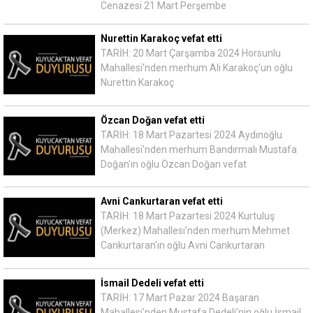
Cenazesi 21 Mart Perşembe
Nurettin Karakoç vefat etti
TARİH: 20 Mart Çarşamba 2024 Horsunlu
Mahallesi'nden merhum Ali Karakoç'un oğlu
Nurettin Karakoç
Özcan Doğan vefat etti
TARİH: 18 Mart Pazartesi 2024 Aydınoğlu
Mahallesi'nden merhum Bandırmalı Mustafa
Doğan'ın oğlu Özcan Doğan vefat
Avni Cankurtaran vefat etti
TARİH: 18 Mart Pazartesi 2024 Kurtuluş
(Merkez) Mahallesi'nden merhum Mehmet
Cankurtaran'ın oğlu Avni Cankurtaran
İsmail Dedeli vefat etti
TARİH: 17 Mart Pazar 2024 Başaran
Mahallesi'nden Mustafa Dedeli'nin oğlu İsmail