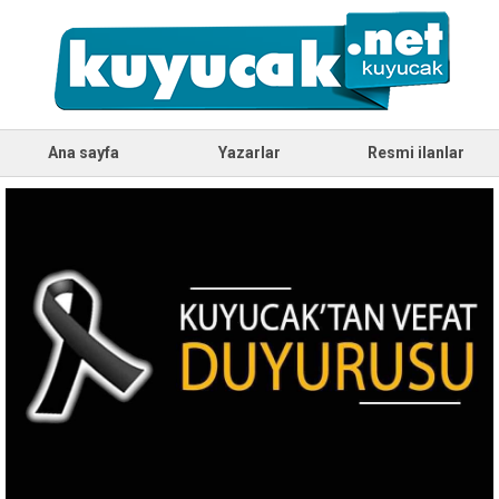
Ana sayfa
Yazarlar
Resmi ilanlar