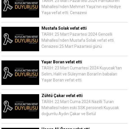
TARİH: 25 Mart Pazartesi 2024 Pamukören
Mahallesi'nden Mehmet Yaşa'nın eşi Hediye
Yaşa vefat etti. Cenazesi
Mustafa Solak vefat etti
TARİH: 25 Mart Pazartesi 2024 Gencelli
Mahallesi'nden Mustafa Solak vefat etti.
Cenazesi 25 Mart Pazartesi günü
Yaşar Boran vefat etti
TARİH: 23 Mart Cumartesi 2024 Kuyucak'tan
Selim, Halit ve Süleyman Boran'ın babaları
Yaşar Boran vefat etti.
Zühtü Çakar vefat etti
TARİH: 22 Mart Cuma 2024 Nazilli Turan
Mahallesi'nden eski SSK personeli Kuyucak
doğumlu Aydın Çakar ve Betül