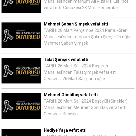
Mahallesi'nden merhum Ali Rıza kızı Elif İnce
vefat etti. Cenazesi 28 Mart Perşembe
Mehmet Şaban Şimşek vefat etti
TARİH: 28 Mart Perşembe 2024 Pamukören
Mahallesi'nden merhum Şükrü Şimşek'in oğlu
Mehmet Şaban Şimşek
Talat Şimşek vefat etti
TARİH: 26 Mart Salı 2024 Başaran
Mahallesi'nden Talat Şimşek vefat etti.
Cenazesi 26 Mart Salı günü öğle
Mehmet Gönültaş vefat etti
TARİH: 26 Mart Salı 2024 Beşeylül (Sinekler)
Mahallesi'nden Mehmet Gönültaş vefat etti.
Cenazesi Beşeylül
Hediye Yaşa vefat etti