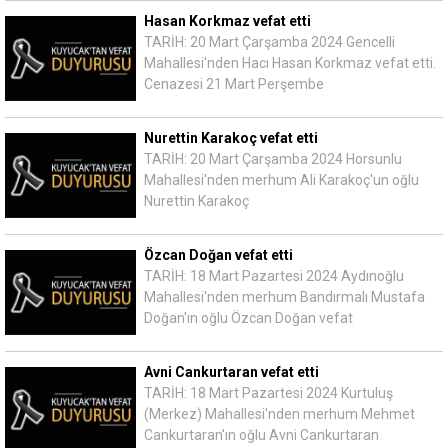
Hasan Korkmaz vefat etti
TARİH: 20 Mart Çarşamba 2024 Gencelli
Mahallesi'nden Hacı Hasan Korkmaz vefat etti.
Cenazesi 21 Mart Perşembe
Nurettin Karakoç vefat etti
TARİH: 20 Mart Çarşamba 2024 Horsunlu
Mahallesi'nden merhum Ali Karakoç'un oğlu
Nurettin Karakoç
Özcan Doğan vefat etti
TARİH: 18 Mart Pazartesi 2024 Aydınoğlu
Mahallesi'nden merhum Bandırmalı Mustafa
Doğan'ın oğlu Özcan Doğan vefat
Avni Cankurtaran vefat etti
TARİH: 18 Mart Pazartesi 2024 Kurtuluş
(Merkez) Mahallesi'nden merhum Mehmet
Cankurtaran'ın oğlu Avni Cankurtaran