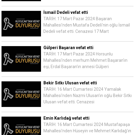
İsmail Dedeli vefat etti
TARİH: 17 Mart Pazar 2024 Başaran
Mahallesi'nden Mustafa Dedeli'nin oğlu İsmail
Dedeli vefat etti. Cenazesi 17 Mart
Gülperi Başaran vefat etti
TARİH: 17 Mart Pazar 2024 Horsunlu
Mahallesi'nden merhum Mehmet Başaran'ın
eşi, Erdal Başaran'ın annesi Gülperi
Bekir Sıtkı Ulusan vefat etti
TARİH: 16 Mart Cumartesi 2024 Yamalak
Mahallesi'nden Nazmi Ulusan'ın oğlu Bekir Sıtkı
Ulusan vefat etti. Cenazesi
Emin Karlıdağ vefat etti
TARİH: 16 Mart Cumartesi 2024 Mustafapaşa
Mahallesi'nden Hüseyin ve Mehmet Karlıdağ'ın