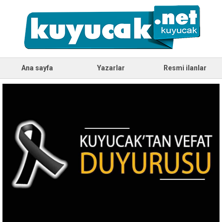
Ana sayfa
Yazarlar
Resmi ilanlar