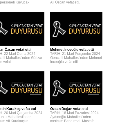
personeli Kuyucak
Ali Özcan vefat etti.
zar Özcan vefat etti
Mehmet İnceoğlu vefat etti
H: 22 Mart Cuma 2024
TARİH: 21 Mart Perşembe 2024
elli Mahallesi'nden Gülizar
Gencelli Mahallesi'nden Mehmet
n vefat
İnceoğlu vefat etti.
ttin Karakoç vefat etti
Özcan Doğan vefat etti
H: 20 Mart Çarşamba 2024
TARİH: 18 Mart Pazartesi 2024
unlu Mahallesi'nden
Aydınoğlu Mahallesi'nden
um Ali Karakoç'un
merhum Bandırmalı Mustafa