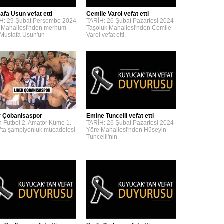
afa Usun vefat etti
Cemile Varol vefat etti
H: 29 Şubat Perşembe 2024
TARİH: 26 Şubat Pazartesi 2024
 Mahallesi'nden merhum
Taşoluk Mahallesi'nden Cemile
 Mustafa Usun'un
Varol vefat etti.
r Çobanisaspor
Emine Tuncelli vefat etti
n Futbol 2. Amatör Küme 1.
TARİH: 26 Şubat Pazartesi 2024
’ta şampiyonluk mücadelesi
Yöre Mahallesi'nden Hüseyin
Tuncelli'nin