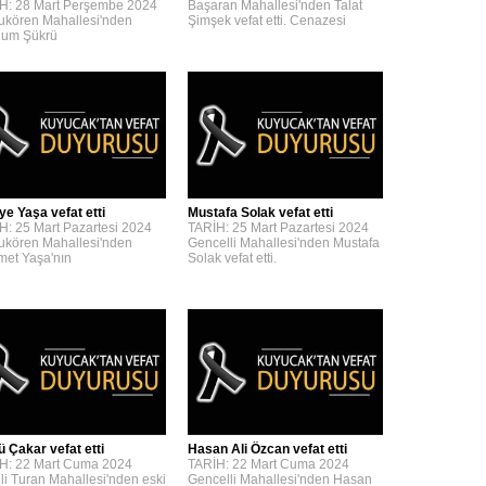
H: 28 Mart Perşembe 2024
Başaran Mahallesi'nden Talat
kören Mahallesi'nden
Şimşek vefat etti. Cenazesi
um Şükrü
ye Yaşa vefat etti
Mustafa Solak vefat etti
H: 25 Mart Pazartesi 2024
TARİH: 25 Mart Pazartesi 2024
kören Mahallesi'nden
Gencelli Mahallesi'nden Mustafa
et Yaşa'nın
Solak vefat etti.
ü Çakar vefat etti
Hasan Ali Özcan vefat etti
H: 22 Mart Cuma 2024
TARİH: 22 Mart Cuma 2024
lli Turan Mahallesi'nden eski
Gencelli Mahallesi'nden Hasan