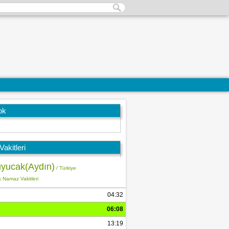
ok
akitleri