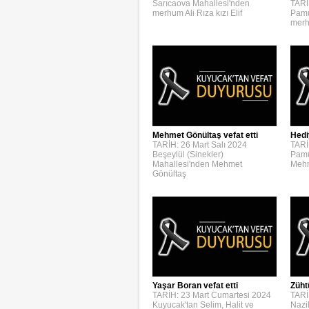
Sarıcaova Mahallesi'nden
TARİ
merhum Ali Rıza kızı Elif
Pamu
merh
Mehmet Gönültaş vefat etti
Hedi
TARİH: 26 Mart Salı 2024
TARİ
Beşeylül (Sinekler)
Pamu
Mahallesi'nden Mehmet
Mehm
Gönültaş
Yaşar Boran vefat etti
Züht
TARİH: 23 Mart Cumartesi 2024
TARİ
Kuyucak'tan Selim, Halit ve
Nazi