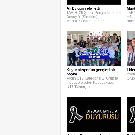
Ali Eyigün vefat etti
Must
TARİH: 29 Şubat Perşembe 2024
TARİ
Beşeylül (Sinekler)
Yöre
Mahallesi'nden muhtar
hacı
Kuyucakspor'un gençleri bir
Lide
başka
Aydı
Aydın U17 Kategorisi 1. Grup’ta
Grup
mücadele eden Kuyucakspor
U17 Takımı, ilk