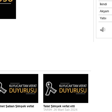
et Şaban Şimşek vefat
Talat Şimşek vefat etti
TARİH: 26 Mart Salı 2024