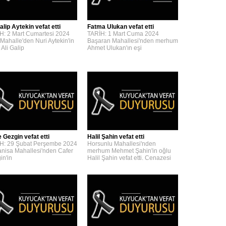
alip Aytekin vefat etti
Fatma Ulukan vefat etti
H: 2 Mart Cumartesi 2024
TARİH: 1 Mart Cuma 2024
 Mahalle'den Nuri Aytekin'in
Başaran Mahallesi'nden merhum
 Ali Galip
Ahmet Ulukan'ın eşi
 Gezgin vefat etti
Halil Şahin vefat etti
H: 29 Şubat Perşembe 2024
Horsunlu Mahallesi'nden
nisa Mahallesi'nden Cafer
merhum Mehmet Şahin'in oğlu
in'in
Halil Şahin vefat etti. Cenazesi