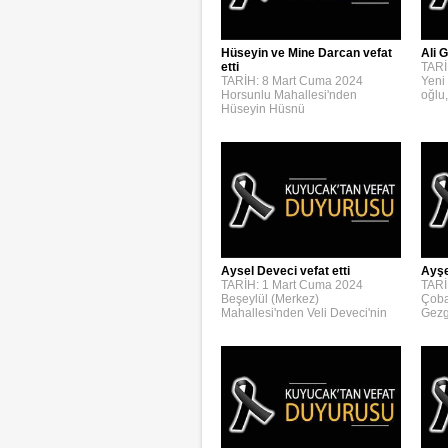
Hüseyin ve Mine Darcan vefat
Ali G
etti
TARİ
TARİH: 8 Mart Cuma 2024
Yeni
Horsunlu Mahallesi'nden
oğlu,
Hüseyin Hüsnü
Aysel Deveci vefat etti
Ayşe
TARİH: 1 Mart Cuma 2024
TARİ
Beşeylül (Merkez)
Çoba
Mahallesi'nden Veli Deveci'nin
Gezg