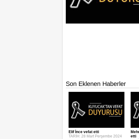
Son Eklenen Haberler
Elif İnce vefat etti
Mehm
TARİH: 28 Mart Perşembe 2024
etti