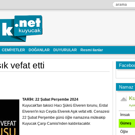
CEMİYETLER
DOĞANLAR
DUYURULAR
Resmi ilanlar
k vefat etti
Facebo
Namaz V
TARİH: 22 Şubat Perşembe 2024
Kuyucak'tan taksici Hacı Şükrü Elveren torunu, Erdal
Elveren'in kızı Ceyda Elverek Aşık vefat etti. Cenazesi
22 Şubat Perşembe günü öğle namazına müteakip
Kuyucak Çarşı Camisi'nden kaldırılacaktır.