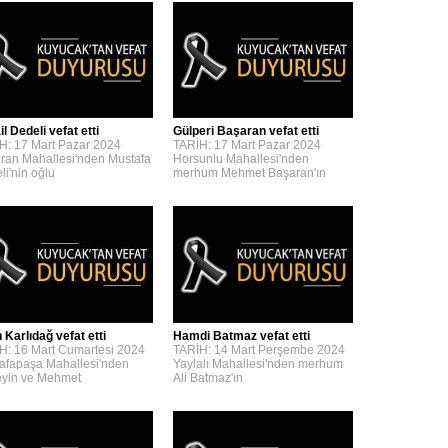
l Dedeli vefat etti
Gülperi Başaran vefat etti
H: 17 Mart Pazar 2024
TARİH: 17 Mart Pazar 2024
ran Mahallesi'nden Mustafa
Horsunlu Mahallesi'nden
li'nin oğlu
merhum Mehmet Başaran'ın
 Karlıdağ vefat etti
Hamdi Batmaz vefat etti
H: 16 Mart Cumartesi 2024
TARİH: 14 Mart Perşembe 2024
afapaşa Mahallesi'nden
Yaylalı Mahallesi'nden merhum
yin ve Mehmet
Ali Batmaz'ın