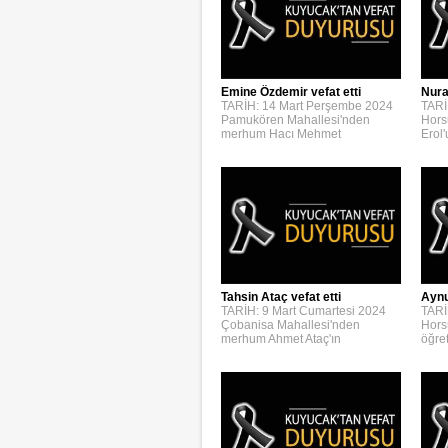
Emine Özdemir vefat etti
Nura
TARİH: 14 Mart Perşembe 2024
TARİ
Pamukören Mahallesi'nden
Hors
merhum Hacı Mehmet
Erol
Aynur
Tahsin Ataç vefat etti
TARİ
TARİH: 9 Mart Cumartesi 2024
Hors
Çobanisa Mahallesi'nden
öğre
merhum Ahmet Ataç'ın