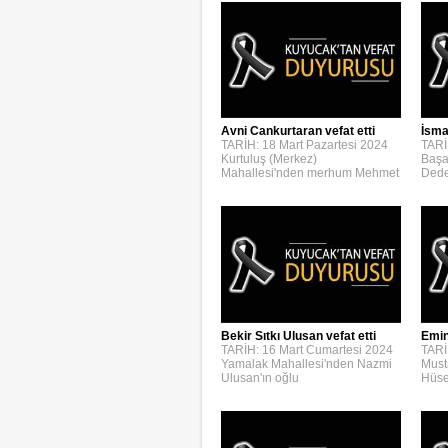
Avni Cankurtaran vefat etti
İsmai
TARİH: 18 Mart Pazartesi 2024
TARİ
Kurtuluş (Merkez)
Başa
Mahallesi'nden merhum Mehmet
Dede
Bekir Sıtkı Ulusan vefat etti
Emin
TARİH: 16 Mart Cumartesi 2024
TARİ
Yamalak Mahallesi'nden Nazmi
Must
Ulusan'ın oğlu
Hüse