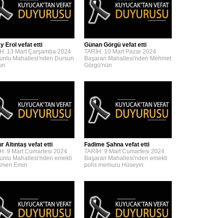
y Erol vefat etti
Günan Görgü vefat etti
H: 13 Mart Çarşamba 2024
TARİH: 10 Mart Pazar 2024
unlu Mahallesi'nden Dursun
Başaran Mahallesi'nden Mehmet
'un
Görgü'nün
 Altıntaş vefat etti
Fadime Şahna vefat etti
H: 9 Mart Cumartesi 2024
TARİH: 9 Mart Cumartesi 2024
unlu Mahallesi'nden emekli
Başaran Mahallesi'nden emekli
tmen Emin
polis memuru Hüseyin