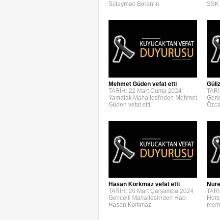
Süleyman Boran'ın
SSK 
Mehmet Güden vefat etti
Güli
TARİH: 22 Mart Cuma 2024
TARİ
Yamalak Mahallesi'nden Mehmet
Genc
Güden vefat etti.
Özca
Hasan Korkmaz vefat etti
Nure
TARİH: 20 Mart Çarşamba 2024
TARİ
Gencelli Mahallesi'nden Hacı
Hors
Hasan Korkmaz
merh