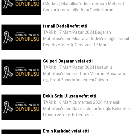
(Merkez) Mahallesi'nden merhum Mehmet
Cankurtaran'ın oğlu Avni Cankurtaran
İsmail Dedeli vefat etti
TARİH: 17 Mart Pazar 2024 Başaran
Mahallesi'nden Mustafa Dedeli'nin oğlu İsmail
Dedeli vefat etti. Cenazesi 17 Mart
Gülperi Başaran vefat etti
TARİH: 17 Mart Pazar 2024 Horsunlu
Mahallesi'nden merhum Mehmet Başaran'ın
eşi, Erdal Başaran'ın annesi Gülperi
Bekir Sıtkı Ulusan vefat etti
TARİH: 16 Mart Cumartesi 2024 Yamalak
Mahallesi'nden Nazmi Ulusan'ın oğlu Bekir Sıtkı
Ulusan vefat etti. Cenazesi
Emin Karlıdağ vefat etti