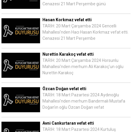
Cenazesi 21 Mart Perşembe günü
Hasan Korkmaz vefat etti
TARİH: 20 Mart Çarşamba 2024 Gencelli
Mahallesi'nden Hacı Hasan Korkmaz vefat etti.
Cenazesi 21 Mart Perşembe
Nurettin Karakoç vefat etti
TARİH: 20 Mart Çarşamba 2024 Horsunlu
Mahallesi'nden merhum Ali Karakoç'un oğlu
Nurettin Karakoç
Özcan Doğan vefat etti
TARİH: 18 Mart Pazartesi 2024 Aydınoğlu
Mahallesi'nden merhum Bandırmalı Mustafa
Doğan'ın oğlu Özcan Doğan vefat
Avni Cankurtaran vefat etti
TARİH: 18 Mart Pazartesi 2024 Kurtuluş