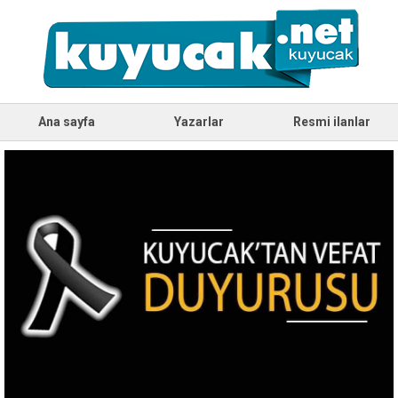
Ana sayfa
Yazarlar
Resmi ilanlar