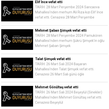
Elif İnce vefat etti
TARİH: 28 Mart Perşembe 2024 Sarıcaova
Mahallesi'nden merhum Ali Rıza kızı Elif İnce
vefat etti. Cenazesi 28 Mart Perşembe
Mehmet Şaban Şimşek vefat etti
TARİH: 28 Mart Perşembe 2024 Pamukören
Mahallesi'nden merhum Şükrü Şimşek'in oğlu
Mehmet Şaban Şimşek
Talat Şimşek vefat etti
TARİH: 26 Mart Salı 2024 Başaran
Mahallesi'nden Talat Şimşek vefat etti.
Cenazesi 26 Mart Salı günü öğle
Mehmet Gönültaş vefat etti
TARİH: 26 Mart Salı 2024 Beşeylül (Sinekler)
Mahallesi'nden Mehmet Gönültaş vefat etti.
Cenazesi Beşeylül