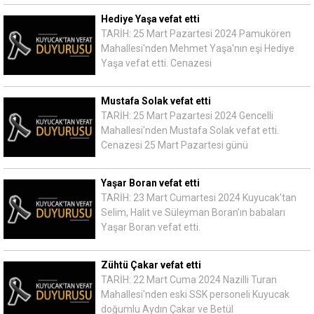
Hediye Yaşa vefat etti
TARİH: 25 Mart Pazartesi 2024 Pamukören
Mahallesi'nden Mehmet Yaşa'nın eşi Hediye
Yaşa vefat etti. Cenazesi
Mustafa Solak vefat etti
TARİH: 25 Mart Pazartesi 2024 Gencelli
Mahallesi'nden Mustafa Solak vefat etti.
Cenazesi 25 Mart Pazartesi günü
Yaşar Boran vefat etti
TARİH: 23 Mart Cumartesi 2024 Kuyucak'tan
Selim, Halit ve Süleyman Boran'ın babaları
Yaşar Boran vefat etti.
Zühtü Çakar vefat etti
TARİH: 22 Mart Cuma 2024 Nazilli Turan
Mahallesi'nden eski SSK personeli Kuyucak
doğumlu Aydın Çakar ve Betül