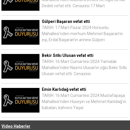
Dedeli vefat etti. Cenazesi 17 Mart
Gülperi Başaran vefat etti
TARİH: 17 Mart Pazar 2024 Horsunlu
Mahallesi'nden merhum Mehmet Başaran'ın
eşi, Erdal Başaran'ın annesi Gülperi
Bekir Sıtkı Ulusan vefat etti
TARİH: 16 Mart Cumartesi 2024 Yamalak
Mahallesi'nden Nazmi Ulusan'ın oğlu Bekir Sıtkı
Ulusan vefat etti. Cenazesi
Emin Karlıdağ vefat etti
TARİH: 16 Mart Cumartesi 2024 Mustafapaşa
Mahallesi'nden Hüseyin ve Mehmet Karlıdağ'ın
babaları, kahveci Yaşar
Video Haberler