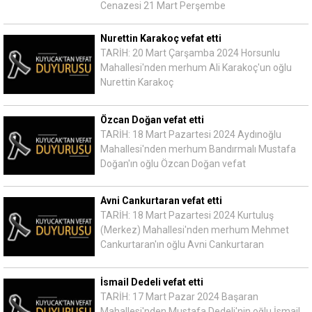
Cenazesi 21 Mart Perşembe
Nurettin Karakoç vefat etti
TARİH: 20 Mart Çarşamba 2024 Horsunlu
Mahallesi'nden merhum Ali Karakoç'un oğlu
Nurettin Karakoç
Özcan Doğan vefat etti
TARİH: 18 Mart Pazartesi 2024 Aydınoğlu
Mahallesi'nden merhum Bandırmalı Mustafa
Doğan'ın oğlu Özcan Doğan vefat
Avni Cankurtaran vefat etti
TARİH: 18 Mart Pazartesi 2024 Kurtuluş
(Merkez) Mahallesi'nden merhum Mehmet
Cankurtaran'ın oğlu Avni Cankurtaran
İsmail Dedeli vefat etti
TARİH: 17 Mart Pazar 2024 Başaran
Mahallesi'nden Mustafa Dedeli'nin oğlu İsmail