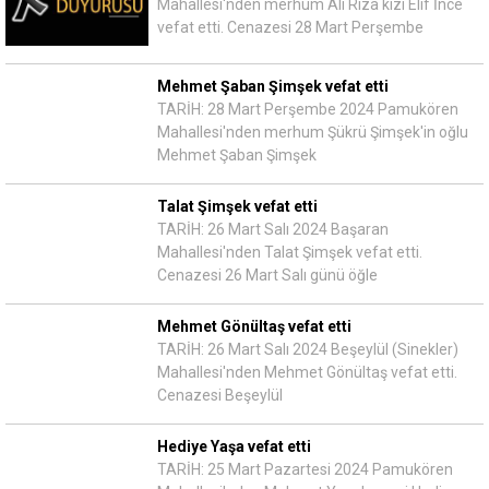
Mahallesi'nden merhum Ali Rıza kızı Elif İnce
vefat etti. Cenazesi 28 Mart Perşembe
Mehmet Şaban Şimşek vefat etti
TARİH: 28 Mart Perşembe 2024 Pamukören
Mahallesi'nden merhum Şükrü Şimşek'in oğlu
Mehmet Şaban Şimşek
Talat Şimşek vefat etti
TARİH: 26 Mart Salı 2024 Başaran
Mahallesi'nden Talat Şimşek vefat etti.
Cenazesi 26 Mart Salı günü öğle
Mehmet Gönültaş vefat etti
TARİH: 26 Mart Salı 2024 Beşeylül (Sinekler)
Mahallesi'nden Mehmet Gönültaş vefat etti.
Cenazesi Beşeylül
Hediye Yaşa vefat etti
TARİH: 25 Mart Pazartesi 2024 Pamukören