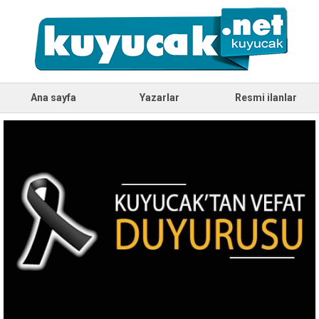
Ana sayfa
Yazarlar
Resmi ilanlar