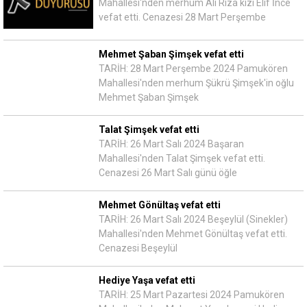
Mahallesi'nden merhum Ali Rıza kızı Elif İnce
vefat etti. Cenazesi 28 Mart Perşembe
Mehmet Şaban Şimşek vefat etti
TARİH: 28 Mart Perşembe 2024 Pamukören
Mahallesi'nden merhum Şükrü Şimşek'in oğlu
Mehmet Şaban Şimşek
Talat Şimşek vefat etti
TARİH: 26 Mart Salı 2024 Başaran
Mahallesi'nden Talat Şimşek vefat etti.
Cenazesi 26 Mart Salı günü öğle
Mehmet Gönültaş vefat etti
TARİH: 26 Mart Salı 2024 Beşeylül (Sinekler)
Mahallesi'nden Mehmet Gönültaş vefat etti.
Cenazesi Beşeylül
Hediye Yaşa vefat etti
TARİH: 25 Mart Pazartesi 2024 Pamukören