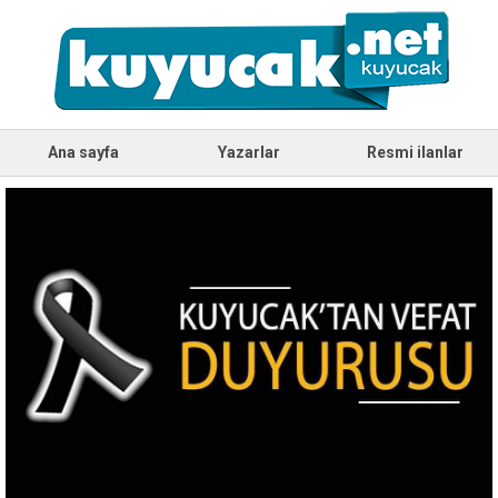
Ana sayfa
Yazarlar
Resmi ilanlar