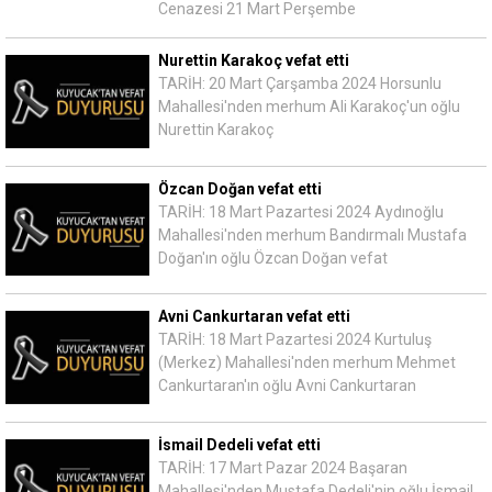
Cenazesi 21 Mart Perşembe
Nurettin Karakoç vefat etti
TARİH: 20 Mart Çarşamba 2024 Horsunlu
Mahallesi'nden merhum Ali Karakoç'un oğlu
Nurettin Karakoç
Özcan Doğan vefat etti
TARİH: 18 Mart Pazartesi 2024 Aydınoğlu
Mahallesi'nden merhum Bandırmalı Mustafa
Doğan'ın oğlu Özcan Doğan vefat
Avni Cankurtaran vefat etti
TARİH: 18 Mart Pazartesi 2024 Kurtuluş
(Merkez) Mahallesi'nden merhum Mehmet
Cankurtaran'ın oğlu Avni Cankurtaran
İsmail Dedeli vefat etti
TARİH: 17 Mart Pazar 2024 Başaran
Mahallesi'nden Mustafa Dedeli'nin oğlu İsmail