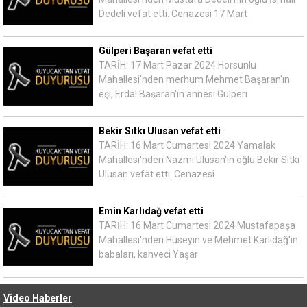
Dedeli vefat etti. Cenazesi 17 Mart
Gülperi Başaran vefat etti
TARİH: 17 Mart Pazar 2024 Horsunlu
Mahallesi'nden merhum Mehmet Başaran'ın
eşi, Erdal Başaran'ın annesi Gülperi
Bekir Sıtkı Ulusan vefat etti
TARİH: 16 Mart Cumartesi 2024 Yamalak
Mahallesi'nden Nazmi Ulusan'ın oğlu Bekir Sıtkı
Ulusan vefat etti. Cenazesi
Emin Karlıdağ vefat etti
TARİH: 16 Mart Cumartesi 2024 Mustafapaşa
Mahallesi'nden Hüseyin ve Mehmet Karlıdağ'ın
babaları, kahveci Yaşar
Video Haberler