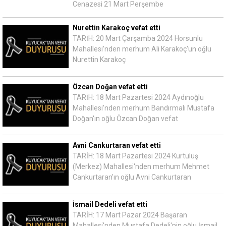
Cenazesi 21 Mart Perşembe
Nurettin Karakoç vefat etti
TARİH: 20 Mart Çarşamba 2024 Horsunlu
Mahallesi'nden merhum Ali Karakoç'un oğlu
Nurettin Karakoç
Özcan Doğan vefat etti
TARİH: 18 Mart Pazartesi 2024 Aydınoğlu
Mahallesi'nden merhum Bandırmalı Mustafa
Doğan'ın oğlu Özcan Doğan vefat
Avni Cankurtaran vefat etti
TARİH: 18 Mart Pazartesi 2024 Kurtuluş
(Merkez) Mahallesi'nden merhum Mehmet
Cankurtaran'ın oğlu Avni Cankurtaran
İsmail Dedeli vefat etti
TARİH: 17 Mart Pazar 2024 Başaran
Mahallesi'nden Mustafa Dedeli'nin oğlu İsmail