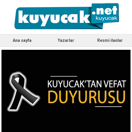
Ana sayfa
Yazarlar
Resmi ilanlar