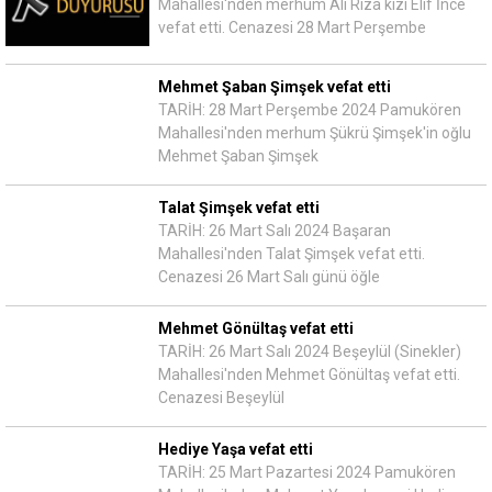
Mahallesi'nden merhum Ali Rıza kızı Elif İnce
vefat etti. Cenazesi 28 Mart Perşembe
Mehmet Şaban Şimşek vefat etti
TARİH: 28 Mart Perşembe 2024 Pamukören
Mahallesi'nden merhum Şükrü Şimşek'in oğlu
Mehmet Şaban Şimşek
Talat Şimşek vefat etti
TARİH: 26 Mart Salı 2024 Başaran
Mahallesi'nden Talat Şimşek vefat etti.
Cenazesi 26 Mart Salı günü öğle
Mehmet Gönültaş vefat etti
TARİH: 26 Mart Salı 2024 Beşeylül (Sinekler)
Mahallesi'nden Mehmet Gönültaş vefat etti.
Cenazesi Beşeylül
Hediye Yaşa vefat etti
TARİH: 25 Mart Pazartesi 2024 Pamukören