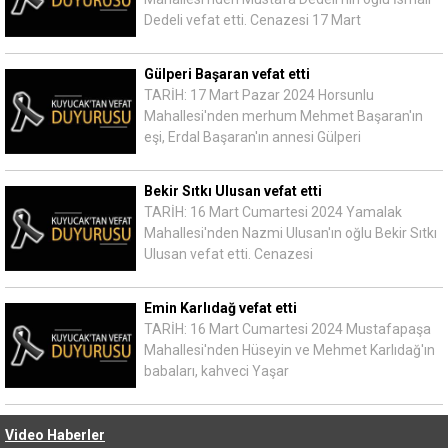
Dedeli vefat etti. Cenazesi 17 Mart
Gülperi Başaran vefat etti
TARİH: 17 Mart Pazar 2024 Horsunlu
Mahallesi'nden merhum Mehmet Başaran'ın
eşi, Erdal Başaran'ın annesi Gülperi
Bekir Sıtkı Ulusan vefat etti
TARİH: 16 Mart Cumartesi 2024 Yamalak
Mahallesi'nden Nazmi Ulusan'ın oğlu Bekir Sıtkı
Ulusan vefat etti. Cenazesi
Emin Karlıdağ vefat etti
TARİH: 16 Mart Cumartesi 2024 Mustafapaşa
Mahallesi'nden Hüseyin ve Mehmet Karlıdağ'ın
babaları, kahveci Yaşar
Video Haberler