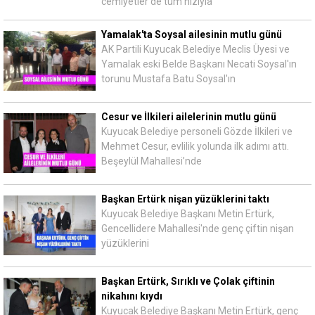
cemiyetler de tüm hızıyla
Yamalak'ta Soysal ailesinin mutlu günü
AK Partili Kuyucak Belediye Meclis Üyesi ve
Yamalak eski Belde Başkanı Necati Soysal'ın
torunu Mustafa Batu Soysal'ın
Cesur ve İlkileri ailelerinin mutlu günü
Kuyucak Belediye personeli Gözde İlkileri ve
Mehmet Cesur, evlilik yolunda ilk adımı attı.
Beşeylül Mahallesi’nde
Başkan Ertürk nişan yüzüklerini taktı
Kuyucak Belediye Başkanı Metin Ertürk,
Gencellidere Mahallesi'nde genç çiftin nişan
yüzüklerini
Başkan Ertürk, Sırıklı ve Çolak çiftinin
nikahını kıydı
Kuyucak Belediye Başkanı Metin Ertürk, genç