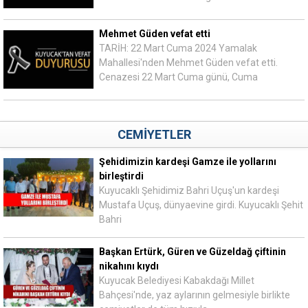
Mehmet Güden vefat etti
TARİH: 22 Mart Cuma 2024 Yamalak
Mahallesi'nden Mehmet Güden vefat etti.
Cenazesi 22 Mart Cuma günü, Cuma
CEMİYETLER
Şehidimizin kardeşi Gamze ile yollarını
birleştirdi
Kuyucaklı Şehidimiz Bahri Uçuş'un kardeşi
Mustafa Uçuş, dünyaevine girdi. Kuyucaklı Şehit
Bahri
Başkan Ertürk, Güren ve Güzeldağ çiftinin
nikahını kıydı
Kuyucak Belediyesi Kabakdağı Millet
Bahçesi'nde, yaz aylarının gelmesiyle birlikte