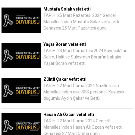
Mustafa Solak vefat etti
TARİH: 25 Mart Pazartesi 2024 Gencelli
Mahallesi'nden Mustafa Solak vefat etti.
Cenazesi 25 Mart Pazartesi günü
Yaşar Boran vefat etti
TARİH: 23 Mart Cumartesi 2024 Kuyucak'tan
Selim, Halit ve Süleyman Boran'ın babaları
Yaşar Boran vefat etti.
Zühtü Çakar vefat etti
TARİH: 22 Mart Cuma 2024 Nazilli Turan
Mahallesi'nden eski SSK personeli Kuyucak
doğumlu Aydın Çakar ve Betül
Hasan Ali Özcan vefat etti
TARİH: 22 Mart Cuma 2024 Gencelli
Mahallesi'nden Hasan Ali Özcan vefat etti.
Cenazesi 22 Mart Cuma günü