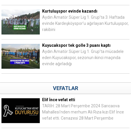
Kurtuluşspor evinde kazandı
Aydın Amatör Süper Lig 1. Grup’ta 3. Haftada
evinde Kardeşköyspor’u ağırlayan Kurtuluşspor,
rakibini
Kuyucakspor tek golle 3 puanı kaptı
Aydın Amatör Süper Lig 1. Grup’ta mücadele
eden Kuyucakspor, sezonun ikinci maçında
evinde ağırladığı
VEFATLAR
Elif İnce vefat etti
TARİH: 28 Mart Perşembe 2024 Sarıcaova
Mahallesi'nden merhum Ali Rıza kızı Elif İnce
vefat etti. Cenazesi 28 Mart Perşembe