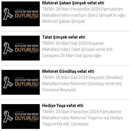
Mehmet Şaban Şimşek vefat etti
TARİH: 28 Mart Perşembe 2024 Pamukören
Mahallesi'nden merhum Şükrü Şimşek'in oğlu
Mehmet Şaban Şimşek
Talat Şimşek vefat etti
TARİH: 26 Mart Salı 2024 Başaran
Mahallesi'nden Talat Şimşek vefat etti.
Cenazesi 26 Mart Salı günü öğle
Mehmet Gönültaş vefat etti
TARİH: 26 Mart Salı 2024 Beşeylül (Sinekler)
Mahallesi'nden Mehmet Gönültaş vefat etti.
Cenazesi Beşeylül
Hediye Yaşa vefat etti
TARİH: 25 Mart Pazartesi 2024 Pamukören
Mahallesi'nden Mehmet Yaşa'nın eşi Hediye
Yaşa vefat etti. Cenazesi