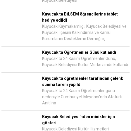
Kuyucak Belediyesi
Kuyucak'ta BİLSEM öğrencilerine tablet
hediye edildi
Kuyucak Kaymakamlığı, Kuyucak Belediyesi ve
Kuyucak İlçesini Kalkındırma ve Kamu
Kurumlarını Destekleme Derneği iş
Kuyucak'ta Öğretmenler Günü kutlandı
Kuyucak’ta 24 Kasım Öğretmenler Günü,
Kuyucak Belediyesi Kültür Merkezi’nde kutlandı.
Kuyucak'ta öğretmenler tarafından çelenk
sunma töreni yapıldı
Kuyucak’ta 24 Kasım Öğretmenler günü
nedeniyle Cumhuriyet Meydanı’nda Atatürk
Anıtı’na
Kuyucak Belediyesi'nden minikler için
gösteri
Kuyucak Belediyesi Kültür Hizmetleri