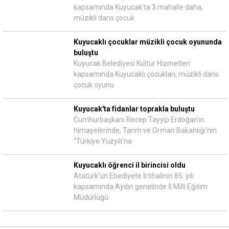
kapsamında Kuyucak’ta 3 mahalle daha,
müzikli dans çocuk
Kuyucaklı çocuklar müzikli çocuk oyununda
buluştu
Kuyucak Belediyesi Kültür Hizmetleri
kapsamında Kuyucaklı çocukları, müzikli dans
çocuk oyunu
Kuyucak'ta fidanlar toprakla buluştu
Cumhurbaşkanı Recep Tayyip Erdoğan’ın
himayelerinde, Tarım ve Orman Bakanlığı’nın
“Türkiye Yüzyılı’na
Kuyucaklı öğrenci il birincisi oldu
Atatürk'ün Ebediyete İrtihalinin 85. yılı
kapsamında Aydın genelinde İl Milli Eğitim
Müdürlüğü