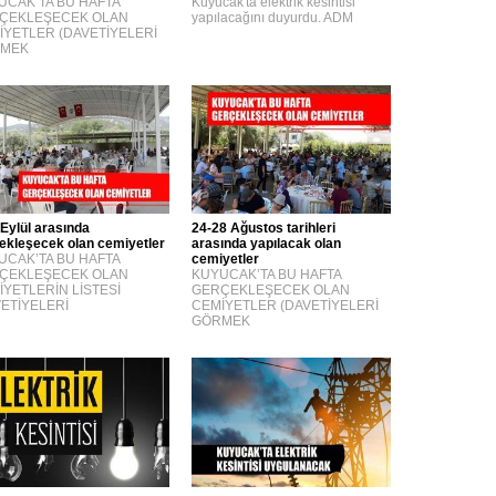
UCAK’TA BU HAFTA
Kuyucak'ta elektrik kesintisi
ÇEKLEŞECEK OLAN
yapılacağını duyurdu. ADM
İYETLER (DAVETİYELERİ
MEK
 Eylül arasında
24-28 Ağustos tarihleri
ekleşecek olan cemiyetler
arasında yapılacak olan
UCAK’TA BU HAFTA
cemiyetler
ÇEKLEŞECEK OLAN
KUYUCAK’TA BU HAFTA
İYETLERİN LİSTESİ
GERÇEKLEŞECEK OLAN
VETİYELERİ
CEMİYETLER (DAVETİYELERİ
GÖRMEK