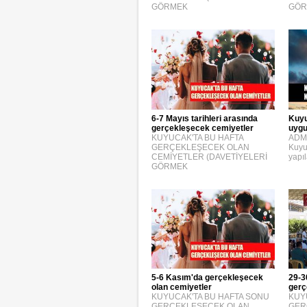
GÖRMEK
GÖR
6-7 Mayıs tarihleri arasında
Kuyu
gerçekleşecek cemiyetler
uygu
KUYUCAK'TA BU HAFTA
ADM 
GERÇEKLEŞECEK OLAN
Kuyuc
CEMİYETLER (DAVETİYELERİ
yapı
GÖRMEK
5-6 Kasım'da gerçekleşecek
29-3
olan cemiyetler
gerç
KUYUCAK'TA BU HAFTA SONU
KUY
GERÇEKLEŞECEK OLAN
GER