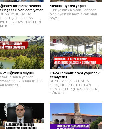
Ağustos tarihleri arasında
Sıcaklık uyarısı yapıldı
ekleşecek olan cemiyetler
Türkiye’nin en sıcak illerinden
UCAK’TA BU HAFTA
olan Aydın’da hava sıcaklıkları
ÇEKLEŞECEK OLAN
hayatı
İYETLER (DAVETİYELERİ
MEK
n Valiliği'nden duyuru
19-24 Temmuz arası yapılacak
 Valiliği'nden yapılan
cemiyetler
lamada 23-27 Temmuz 2022
KUYUCAK’TA BU HAFTA
leri arasında
GERÇEKLEŞECEK OLAN
CEMİYETLER (DAVETİYELERİ
GÖRMEK