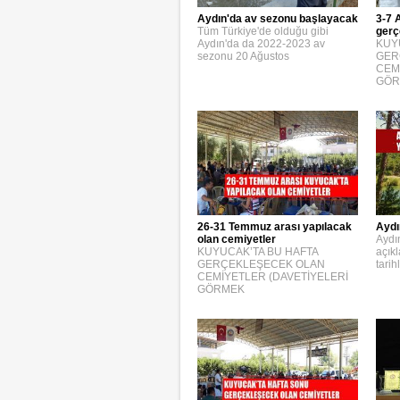
3-7 
Aydın'da av sezonu başlayacak
gerç
Tüm Türkiye'de olduğu gibi
KUY
Aydın'da da 2022-2023 av
GER
sezonu 20 Ağustos
CEM
GÖR
26-31 Temmuz arası yapılacak
Aydı
olan cemiyetler
Aydın
KUYUCAK’TA BU HAFTA
açık
GERÇEKLEŞECEK OLAN
tarih
CEMİYETLER (DAVETİYELERİ
GÖRMEK