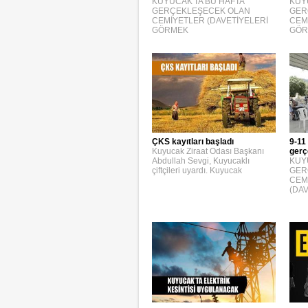
KUYUCAK'TA BU HAFTA
KUY
GERÇEKLEŞECEK OLAN
GER
CEMİYETLER (DAVETİYELERİ
CEM
GÖRMEK
GÖR
ÇKS kayıtları başladı
9-11
Kuyucak Ziraat Odası Başkanı
gerç
Abdullah Sevgi, Kuyucaklı
KUY
çiftçileri uyardı. Kuyucak
GER
CEM
(DA