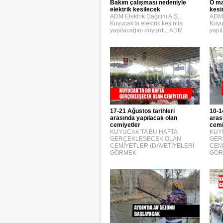
Bakım çalışması nedeniyle
O ma
elektrik kesilecek
kesin
ADM Elektrik Dağıtım A.Ş.,
ADM 
Kuyucak'ta elektrik kesintisi
Kuyuc
yapılacağını duyurdu. ADM
yapı
17-21 Ağustos tarihleri
10-1
arasında yapılacak olan
aras
cemiyetler
cemi
KUYUCAK’TA BU HAFTA
KUY
GERÇEKLEŞECEK OLAN
GER
CEMİYETLER (DAVETİYELERİ
CEM
GÖRMEK
GÖR