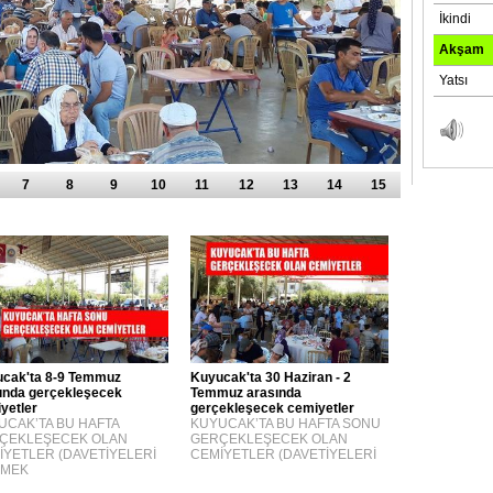
7
8
9
10
11
12
13
14
15
cak'ta 8-9 Temmuz
Kuyucak'ta 30 Haziran - 2
ında gerçekleşecek
Temmuz arasında
yetler
gerçekleşecek cemiyetler
UCAK’TA BU HAFTA
KUYUCAK’TA BU HAFTA SONU
ÇEKLEŞECEK OLAN
GERÇEKLEŞECEK OLAN
İYETLER (DAVETİYELERİ
CEMİYETLER (DAVETİYELERİ
MEK