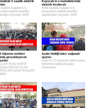
hallede 5 saatlik elektrik
Kuyucak'ın o mahallelerinde
tisi
elektrik kesilecek
Elektrik Dağıtım A.Ş.,
ADM Elektrik Dağıtım A.Ş.,
ak'ta elektrik kesintisi
Kuyucak'ta elektrik kesintisi
lacağını duyurdu. ADM
yapılacağını duyurdu. ADM
4 Ağustos tarihleri
Aydın Valiliği'nden 'sağanak'
ında gerçekleşecek
uyarısı
yetler
Aydın’ın 13 ilçesinde etkili olması
UCAK’TA BU HAFTA
beklenen sağanak yağış
ÇEKLEŞECEK OLAN
dolayısıyla
İYETLER (DAVETİYELERİ
MEK