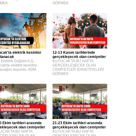
MEK
GÖRMEK
cak'ta elektrik kesintisi
12-13 Kasım tarihlerinde
lanacak
gerçekleşecek olan cemiyetler
Elektrik Dağıtım A.Ş.,
KUYUCAK'TA BU HAFTA
ak'ta elektrik kesintisi
GERÇEKLEŞECEK OLAN
lacağını duyurdu. ADM
CEMİYETLER (DAVETİYELERİ
GÖRMEK
0 Ekim tarihleri arasında
21-23 Ekim tarihleri arasında
ekleşecek olan cemiyetler
gerçekleşecek olan cemiyetler
UCAK'TA BU HAFTA
KUYUCAK'TA BU HAFTA
ÇEKLEŞECEK OLAN
GERÇEKLEŞECEK OLAN