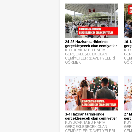
24-25 Haziran tarihlerinde
16-1
gerçekleşecek olan cemiyetler
gerç
KUYUCAK’TA BU HAFTA
KUY
GERÇEKLEŞECEK OLAN
GER
CEMİYETLER (DAVETİYELERİ
CEM
GÖRMEK
GÖR
3-4 Haziran tarihlerinde
27 M
gerçekleşecek olan cemiyetler
gerç
KUYUCAK’TA BU HAFTA
KUY
GERÇEKLEŞECEK OLAN
GER
CEMİYETLER (DAVETİYELERİ
CEM