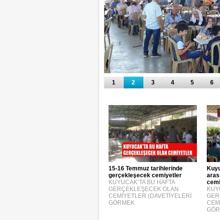
1
2
3
4
5
6
15-16 Temmuz tarihlerinde
Kuyu
gerçekleşecek cemiyetler
aras
KUYUCAK’TA BU HAFTA
cemi
GERÇEKLEŞECEK OLAN
KUY
CEMİYETLER (DAVETİYELERİ
GER
GÖRMEK
CEM
GÖR