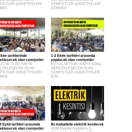
İYETLER (DAVETİYELERİ
CEMİYETLER (DAVETİYELERİ
MEK
GÖRMEK
Ekim tarihlerinde
1-2 Ekim tarihleri arasında
ekleşecek olan cemiyetler
yapılacak olan cemiyetler
UCAK’TA BU HAFTA
KUYUCAK'TA BU HAFTA SONU
ÇEKLEŞECEK OLAN
GERÇEKLEŞECEK OLAN
İYETLER (DAVETİYELERİ
CEMİYETLER (DAVETİYELER
MEK
İÇİN
8 Eylül tarihleri arasında
İki mahallede elektrik kesilecek
ekleşecek olan cemiyetler
ADM Elektrik Dağıtım A.Ş.,