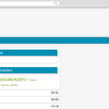
ok
akitleri