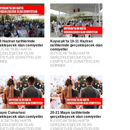
8 Haziran tarihlerinde
Kuyucak'ta 10-11 Haziran
ekleşecek olan cemiyetler
tarihlerinde gerçekleşecek olan
UCAK’TA BU HAFTA
cemiyetler
ÇEKLEŞECEK OLAN
KUYUCAK’TA BU HAFTA
İYETLER (DAVETİYELERİ
GERÇEKLEŞECEK OLAN
MEK
CEMİYETLER (DAVETİYELERİ
GÖRMEK
ayıs Cumartesi
20-21 Mayıs tarihlerinde
ekleşecek olan cemiyetler
gerçekleşecek olan cemiyetler
UCAK'TA BU HAFTA
KUYUCAK'TA BU HAFTA
ÇEKLEŞECEK OLAN
GERÇEKLEŞECEK OLAN
İYETLER (DAVETİYELERİ
CEMİYETLER (DAVETİYELERİ