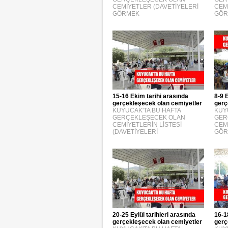
CEMİYETLER (DAVETİYELERİ
CEM
GÖRMEK
GÖR
15-16 Ekim tarihi arasında
8-9 
gerçekleşecek olan cemiyetler
gerç
KUYUCAK'TA BU HAFTA
KUY
GERÇEKLEŞECEK OLAN
GER
CEMİYETLERİN LİSTESİ
CEM
(DAVETİYELERİ
GÖR
20-25 Eylül tarihleri arasında
16-1
gerçekleşecek olan cemiyetler
gerç