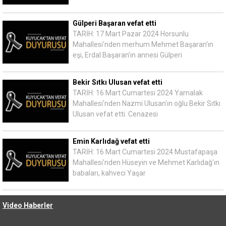
Gülperi Başaran vefat etti
TARİH: 17 Mart Pazar 2024 Horsunlu
Mahallesi'nden merhum Mehmet Başaran'ın
eşi, Erdal Başaran'ın annesi Gülperi
Bekir Sıtkı Ulusan vefat etti
TARİH: 16 Mart Cumartesi 2024 Yamalak
Mahallesi'nden Nazmi Ulusan'ın oğlu Bekir Sıtkı
Ulusan vefat etti. Cenazesi
Emin Karlıdağ vefat etti
TARİH: 16 Mart Cumartesi 2024 Mustafapaşa
Mahallesi'nden Hüseyin ve Mehmet Karlıdağ'ın
babaları, kahveci Yaşar
Video Haberler