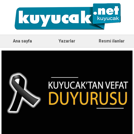
Ana sayfa
Yazarlar
Resmi ilanlar