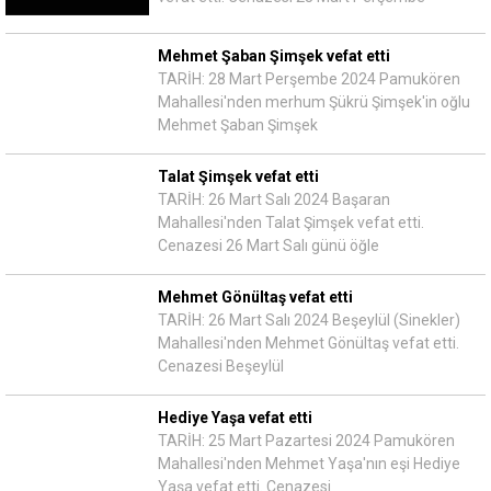
Mehmet Şaban Şimşek vefat etti
TARİH: 28 Mart Perşembe 2024 Pamukören
Mahallesi'nden merhum Şükrü Şimşek'in oğlu
Mehmet Şaban Şimşek
Talat Şimşek vefat etti
TARİH: 26 Mart Salı 2024 Başaran
Mahallesi'nden Talat Şimşek vefat etti.
Cenazesi 26 Mart Salı günü öğle
Mehmet Gönültaş vefat etti
TARİH: 26 Mart Salı 2024 Beşeylül (Sinekler)
Mahallesi'nden Mehmet Gönültaş vefat etti.
Cenazesi Beşeylül
Hediye Yaşa vefat etti
TARİH: 25 Mart Pazartesi 2024 Pamukören
Mahallesi'nden Mehmet Yaşa'nın eşi Hediye
Yaşa vefat etti. Cenazesi