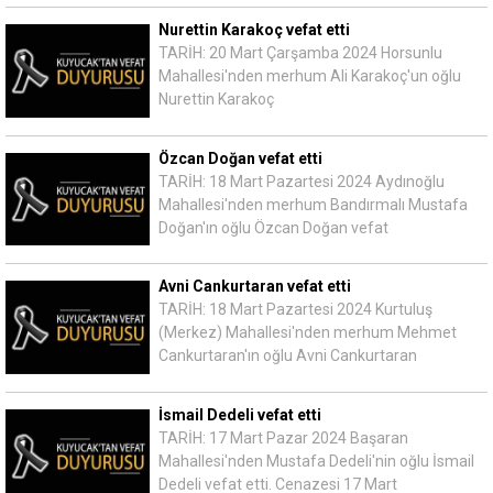
Nurettin Karakoç vefat etti
TARİH: 20 Mart Çarşamba 2024 Horsunlu
Mahallesi'nden merhum Ali Karakoç'un oğlu
Nurettin Karakoç
Özcan Doğan vefat etti
TARİH: 18 Mart Pazartesi 2024 Aydınoğlu
Mahallesi'nden merhum Bandırmalı Mustafa
Doğan'ın oğlu Özcan Doğan vefat
Avni Cankurtaran vefat etti
TARİH: 18 Mart Pazartesi 2024 Kurtuluş
(Merkez) Mahallesi'nden merhum Mehmet
Cankurtaran'ın oğlu Avni Cankurtaran
İsmail Dedeli vefat etti
TARİH: 17 Mart Pazar 2024 Başaran
Mahallesi'nden Mustafa Dedeli'nin oğlu İsmail
Dedeli vefat etti. Cenazesi 17 Mart