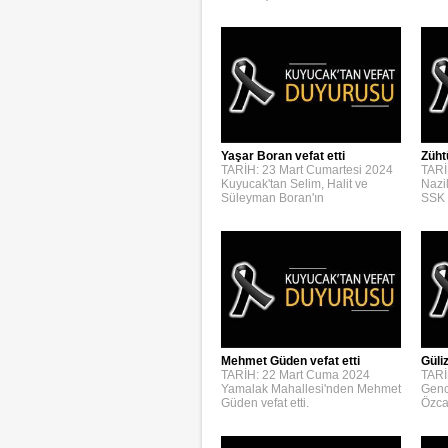
Yaşar Boran vefat etti
Züht
TARİH: 23 Mart Cumartesi 2024
TARİ
Kuyucak'tan Selim, Halit ve
Nazi
Süleyman Boran'ın
SSK 
Mehmet Güden vefat etti
Güli
TARİH: 22 Mart Cuma 2024
TARİ
Yamalak Mahallesi'nden Mehmet
Genc
Güden vefat etti.
Özca