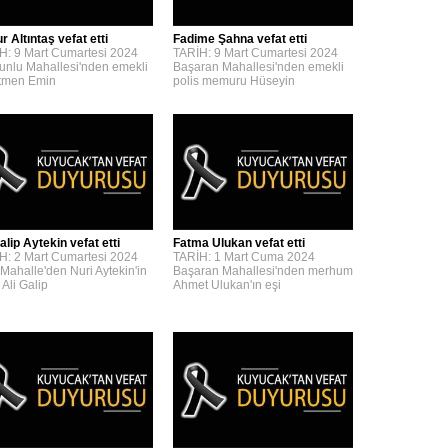
 Altıntaş vefat etti
Fadime Şahna vefat etti
H: 9 Mart Cumartesi 2024
TARİH: 9 Mart Cumartesi 2024
unlu Mahallesi'nden emekli
Başaran Mahallesi'nden emekli
tmen Emin
polis memuru Hüseyin
alip Aytekin vefat etti
Fatma Ulukan vefat etti
H: 2 Mart Cumartesi 2024
TARİH: 1 Mart Cuma 2024
 Mahalle'den Nuri Aytekin'in
Başaran Mahallesi'nden merhum
 Ali Galip
Ahmet Ulukan'ın eşi