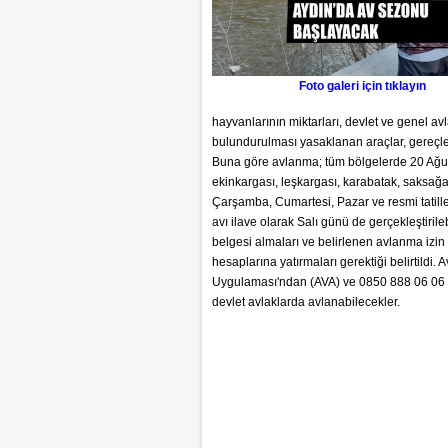
Foto galeri için tıklayın
hayvanlarının miktarları, devlet ve genel av
bulundurulması yasaklanan araçlar, gereçler
Buna göre avlanma; tüm bölgelerde 20 Ağust
ekinkargası, leşkargası, karabatak, saksağ
Çarşamba, Cumartesi, Pazar ve resmi tatiller
avı ilave olarak Salı günü de gerçekleştirile
belgesi almaları ve belirlenen avlanma izin
hesaplarına yatırmaları gerektiği belirtildi.
Uygulaması'ndan (AVA) ve 0850 888 06 06 nu
devlet avlaklarda avlanabilecekler.