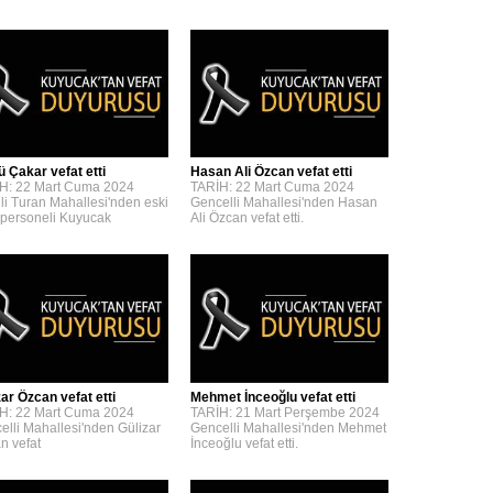
ü Çakar vefat etti
Hasan Ali Özcan vefat etti
H: 22 Mart Cuma 2024
TARİH: 22 Mart Cuma 2024
lli Turan Mahallesi'nden eski
Gencelli Mahallesi'nden Hasan
personeli Kuyucak
Ali Özcan vefat etti.
zar Özcan vefat etti
Mehmet İnceoğlu vefat etti
H: 22 Mart Cuma 2024
TARİH: 21 Mart Perşembe 2024
elli Mahallesi'nden Gülizar
Gencelli Mahallesi'nden Mehmet
n vefat
İnceoğlu vefat etti.