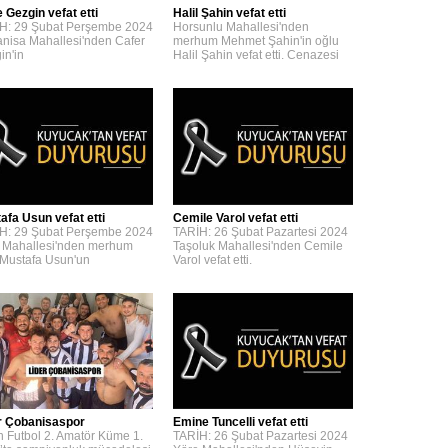
 Gezgin vefat etti
Halil Şahin vefat etti
H: 29 Şubat Perşembe 2024
Horsunlu Mahallesi'nden
nisa Mahallesi'nden Cafer
merhum Mehmet Şahin'in oğlu
in'in
Halil Şahin vefat etti. Cenazesi
afa Usun vefat etti
Cemile Varol vefat etti
H: 29 Şubat Perşembe 2024
TARİH: 26 Şubat Pazartesi 2024
 Mahallesi'nden merhum
Taşoluk Mahallesi'nden Cemile
 Mustafa Usun'un
Varol vefat etti.
r Çobanisaspor
Emine Tuncelli vefat etti
n Futbol 2. Amatör Küme 1.
TARİH: 26 Şubat Pazartesi 2024