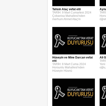
Aynur
Tahsin Ataç vefat etti
TARİ
TARİH: 9 Mart Cumartesi 2024
Hors
Çobanisa Mahallesi'nden
öğre
merhum Ahmet Ataç'ın
Hüseyin ve Mine Darcan vefat
Ali G
etti
TARİ
TARİH: 8 Mart Cuma 2024
Yeni
Horsunlu Mahallesi'nden
oğlu,
Hüseyin Hüsnü