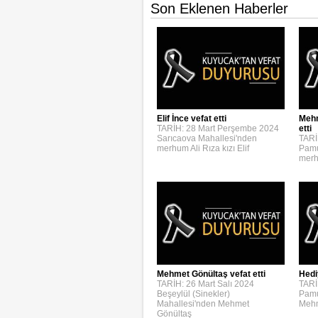
Son Eklenen Haberler
Elif İnce vefat etti
Mehm
TARİH: 28 Mart Perşembe 2024
etti
Sarıcaova Mahallesi'nden
TARİ
merhum Ali Rıza kızı Elif
Pamu
merh
Mehmet Gönültaş vefat etti
Hedi
TARİH: 26 Mart Salı 2024
TARİ
Beşeylül (Sinekler)
Pamu
Mahallesi'nden Mehmet
Mehm
Gönültaş