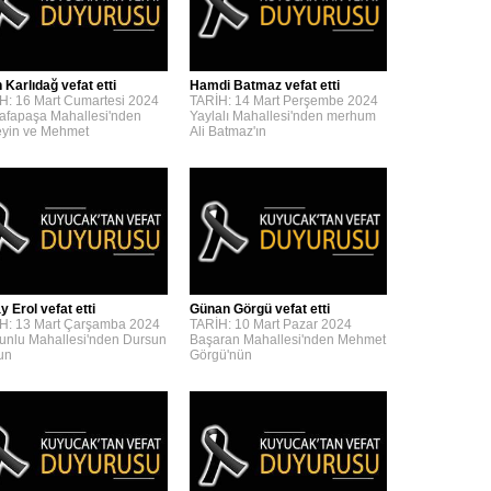
 Karlıdağ vefat etti
Hamdi Batmaz vefat etti
H: 16 Mart Cumartesi 2024
TARİH: 14 Mart Perşembe 2024
afapaşa Mahallesi'nden
Yaylalı Mahallesi'nden merhum
yin ve Mehmet
Ali Batmaz'ın
y Erol vefat etti
Günan Görgü vefat etti
H: 13 Mart Çarşamba 2024
TARİH: 10 Mart Pazar 2024
unlu Mahallesi'nden Dursun
Başaran Mahallesi'nden Mehmet
'un
Görgü'nün