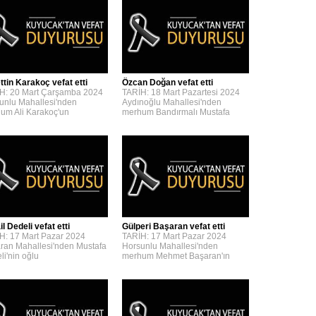
ttin Karakoç vefat etti
Özcan Doğan vefat etti
H: 20 Mart Çarşamba 2024
TARİH: 18 Mart Pazartesi 2024
unlu Mahallesi'nden
Aydınoğlu Mahallesi'nden
um Ali Karakoç'un
merhum Bandırmalı Mustafa
l Dedeli vefat etti
Gülperi Başaran vefat etti
H: 17 Mart Pazar 2024
TARİH: 17 Mart Pazar 2024
ran Mahallesi'nden Mustafa
Horsunlu Mahallesi'nden
li'nin oğlu
merhum Mehmet Başaran'ın