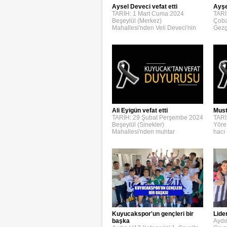
Aysel Deveci vefat etti
Ayşe
TARİH: 1 Mart Cuma 2024
TARİ
Beşeylül (Merkez)
Çoba
Mahallesi'nden Veli Deveci'nin
Gezg
Ali Eyigün vefat etti
Must
TARİH: 29 Şubat Perşembe 2024
TARİ
Beşeylül (Sinekler)
Yöre
Mahallesi'nden muhtar
hacı
Kuyucakspor'un gençleri bir
Lide
başka
Aydı