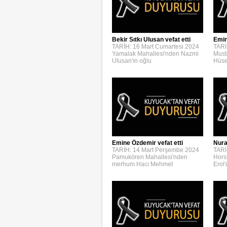
Bekir Sıtkı Ulusan vefat etti
Emin
TARİH: 16 Mart Cumartesi 2024
TARİ
Yamalak Mahallesi'nden Nazmi
Must
Ulusan'ın oğlu
Hüse
Emine Özdemir vefat etti
Nura
TARİH: 14 Mart Perşembe 2024
TARİ
Pamukören Mahallesi'nden
Hors
merhum Hacı Mehmet
Erol