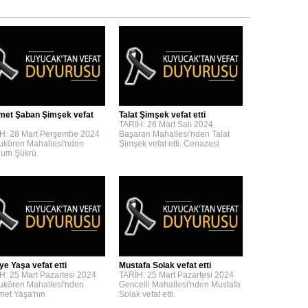
et Şaban Şimşek vefat
Talat Şimşek vefat etti
TARİH: 26 Mart Salı 2024
H: 28 Mart Perşembe 2024
Başaran Mahallesi'nden Talat
kören Mahallesi'nden
Şimşek vefat etti. Cenazesi
um Şükrü
ye Yaşa vefat etti
Mustafa Solak vefat etti
H: 25 Mart Pazartesi 2024
TARİH: 25 Mart Pazartesi 2024
kören Mahallesi'nden
Gencelli Mahallesi'nden Mustafa
et Yaşa'nın
Solak vefat etti.