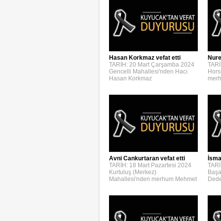
Hasan Korkmaz vefat etti
Nure
TARİH: 20 Mart Çarşamba 2024
TARİ
Gencelli Mahallesi'nden Hacı
Hors
Hasan Korkmaz
merh
Avni Cankurtaran vefat etti
İsmai
TARİH: 18 Mart Pazartesi 2024
TARİ
Kurtuluş (Merkez)
Başa
Mahallesi'nden merhum Mehmet
Dede