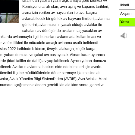
tarafından yapılan yazılı açıklamaya göre Merkez Av
Komisyonu tarafından; avın açılış ve kapanış tarihleri,
avına izin verilen av hayvanları ile avcı başına
avlanabilecek bir günlük av hayvanı limitleri, avlanma
günlerini, avlanmasının yasak olduğu avlaklar ile
sahaları, av dönüşünde avcıların taşıyacakları av
laklarda avlanmayla ilgili hususları, avlanmada kullanılması ve
 ve özellikleri ile mücadele amaçlı avlanma usulü belirlendi.
os 2022 tarihinde bıldırcın, üveyik, alakarga, küçük karga,
an, yaban domuzu ve çakal avı başlayacak. Alınan karar uyarınca
de (idari tatiller de dahil) av yapılabilecek. Ayrıca yaban domuzu
bilecek. Avcıların avlanma hakkını elde edebilmeleri için avcılık
 ücretini il şube müdürlüklerinin döner sermaye işletmesine ait
 Avcılar, Avlak Yönetim Bilgi Sistemi'nden (AVBİS), Avcı Avlakta Mobil
maralı çağrı merkezinden gerekli izin aldıktan sonra, genel ve