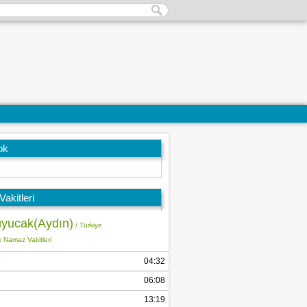
ok
akitleri