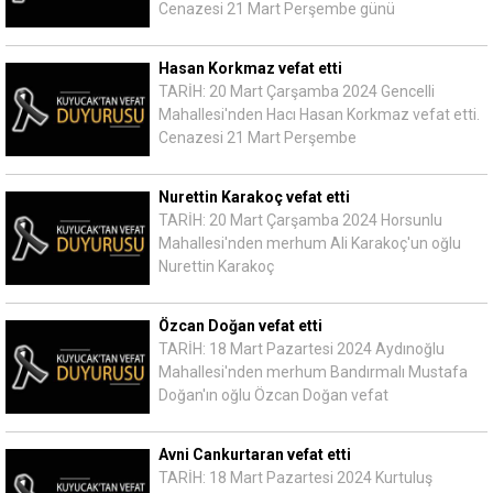
Cenazesi 21 Mart Perşembe günü
Hasan Korkmaz vefat etti
TARİH: 20 Mart Çarşamba 2024 Gencelli
Mahallesi'nden Hacı Hasan Korkmaz vefat etti.
Cenazesi 21 Mart Perşembe
Nurettin Karakoç vefat etti
TARİH: 20 Mart Çarşamba 2024 Horsunlu
Mahallesi'nden merhum Ali Karakoç'un oğlu
Nurettin Karakoç
Özcan Doğan vefat etti
TARİH: 18 Mart Pazartesi 2024 Aydınoğlu
Mahallesi'nden merhum Bandırmalı Mustafa
Doğan'ın oğlu Özcan Doğan vefat
Avni Cankurtaran vefat etti
TARİH: 18 Mart Pazartesi 2024 Kurtuluş