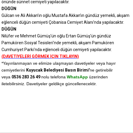
önünde sünnet cemiyeti yapılacaktır.
DÜĞÜN
Gülcan ve Ali Akkan’ın oğlu Mustafa Akkan’ın gündüz yemekli, akşam
eğlenceli düğün cemiyeti Çobanisa Cemiyet Alanı’nda yapılacaktır.
DÜĞÜN
Nilüfer ve Mehmet Gümüş’ün oğlu Ertan Gümüş’ün gündüz
Pamukören Sosyal Tesisleri’nde yemekli, akşam Pamukören
Cumhuriyet Parkı’nda eğlenceli düğün cemiyeti yapılacaktır.
(DAVETİYELERİ GÖRMEK İÇİN TIKLAYIN)
*Yayınlanmayan ve elimize ulaşmayan davetiyeler veya hayır
cemiyetlerini
Kuyucak Belediyesi Basın Birimi'
ne getirebilir
veya
0536 283 26 49
nolu telefona
WhatsApp
üzerinden
iletebilirsiniz. Davetiyeler geldikçe güncellenecektir.