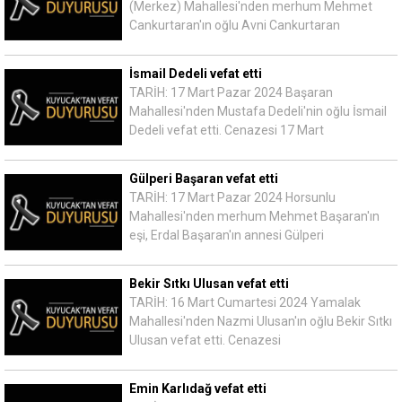
(Merkez) Mahallesi'nden merhum Mehmet
Cankurtaran'ın oğlu Avni Cankurtaran
İsmail Dedeli vefat etti
TARİH: 17 Mart Pazar 2024 Başaran
Mahallesi'nden Mustafa Dedeli'nin oğlu İsmail
Dedeli vefat etti. Cenazesi 17 Mart
Gülperi Başaran vefat etti
TARİH: 17 Mart Pazar 2024 Horsunlu
Mahallesi'nden merhum Mehmet Başaran'ın
eşi, Erdal Başaran'ın annesi Gülperi
Bekir Sıtkı Ulusan vefat etti
TARİH: 16 Mart Cumartesi 2024 Yamalak
Mahallesi'nden Nazmi Ulusan'ın oğlu Bekir Sıtkı
Ulusan vefat etti. Cenazesi
Emin Karlıdağ vefat etti