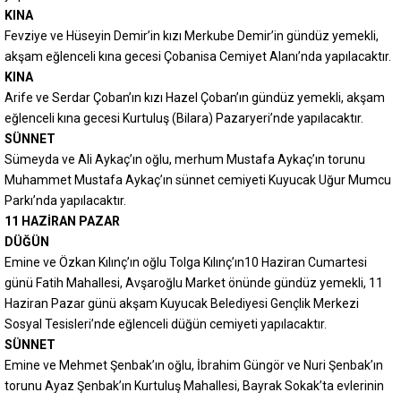
KINA
Fevziye ve Hüseyin Demir’in kızı Merkube Demir’in gündüz yemekli,
akşam eğlenceli kına gecesi Çobanisa Cemiyet Alanı’nda yapılacaktır.
KINA
Arife ve Serdar Çoban’ın kızı Hazel Çoban’ın gündüz yemekli, akşam
eğlenceli kına gecesi Kurtuluş (Bilara) Pazaryeri’nde yapılacaktır.
SÜNNET
Sümeyda ve Ali Aykaç’ın oğlu, merhum Mustafa Aykaç’ın torunu
Muhammet Mustafa Aykaç’ın sünnet cemiyeti Kuyucak Uğur Mumcu
Parkı’nda yapılacaktır.
11 HAZİRAN PAZAR
DÜĞÜN
Emine ve Özkan Kılınç’ın oğlu Tolga Kılınç’ın10 Haziran Cumartesi
günü Fatih Mahallesi, Avşaroğlu Market önünde gündüz yemekli, 11
Haziran Pazar günü akşam Kuyucak Belediyesi Gençlik Merkezi
Sosyal Tesisleri’nde eğlenceli düğün cemiyeti yapılacaktır.
SÜNNET
Emine ve Mehmet Şenbak’ın oğlu, İbrahim Güngör ve Nuri Şenbak’ın
torunu Ayaz Şenbak’ın Kurtuluş Mahallesi, Bayrak Sokak’ta evlerinin