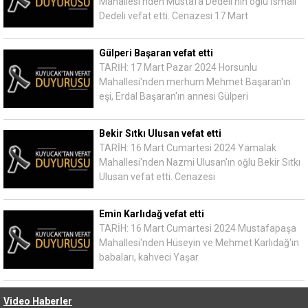
Mahallesi'nden Mustafa Dedeli'nin oğlu İsmail
Dedeli vefat etti. Cenazesi 17 Mart
Gülperi Başaran vefat etti
TARİH: 17 Mart Pazar 2024 Horsunlu
Mahallesi'nden merhum Mehmet Başaran'ın
eşi, Erdal Başaran'ın annesi Gülperi
Bekir Sıtkı Ulusan vefat etti
TARİH: 16 Mart Cumartesi 2024 Yamalak
Mahallesi'nden Nazmi Ulusan'ın oğlu Bekir Sıtkı
Ulusan vefat etti. Cenazesi
Emin Karlıdağ vefat etti
TARİH: 16 Mart Cumartesi 2024 Mustafapaşa
Mahallesi'nden Hüseyin ve Mehmet Karlıdağ'ın
babaları, kahveci Yaşar
Video Haberler