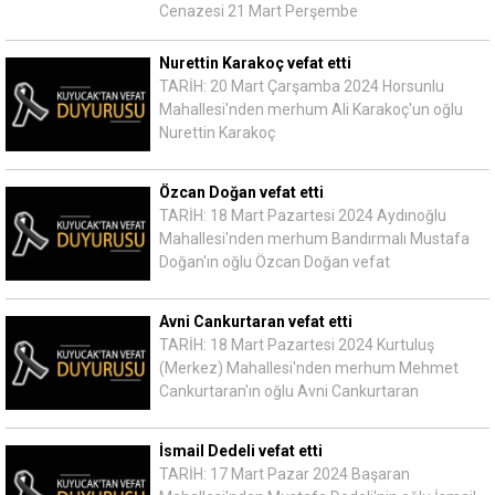
Cenazesi 21 Mart Perşembe
Nurettin Karakoç vefat etti
TARİH: 20 Mart Çarşamba 2024 Horsunlu
Mahallesi'nden merhum Ali Karakoç'un oğlu
Nurettin Karakoç
Özcan Doğan vefat etti
TARİH: 18 Mart Pazartesi 2024 Aydınoğlu
Mahallesi'nden merhum Bandırmalı Mustafa
Doğan'ın oğlu Özcan Doğan vefat
Avni Cankurtaran vefat etti
TARİH: 18 Mart Pazartesi 2024 Kurtuluş
(Merkez) Mahallesi'nden merhum Mehmet
Cankurtaran'ın oğlu Avni Cankurtaran
İsmail Dedeli vefat etti
TARİH: 17 Mart Pazar 2024 Başaran