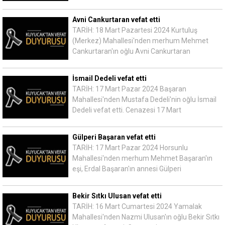
Avni Cankurtaran vefat etti
TARİH: 18 Mart Pazartesi 2024 Kurtuluş
(Merkez) Mahallesi'nden merhum Mehmet
Cankurtaran'ın oğlu Avni Cankurtaran
İsmail Dedeli vefat etti
TARİH: 17 Mart Pazar 2024 Başaran
Mahallesi'nden Mustafa Dedeli'nin oğlu İsmail
Dedeli vefat etti. Cenazesi 17 Mart
Gülperi Başaran vefat etti
TARİH: 17 Mart Pazar 2024 Horsunlu
Mahallesi'nden merhum Mehmet Başaran'ın
eşi, Erdal Başaran'ın annesi Gülperi
Bekir Sıtkı Ulusan vefat etti
TARİH: 16 Mart Cumartesi 2024 Yamalak
Mahallesi'nden Nazmi Ulusan'ın oğlu Bekir Sıtkı