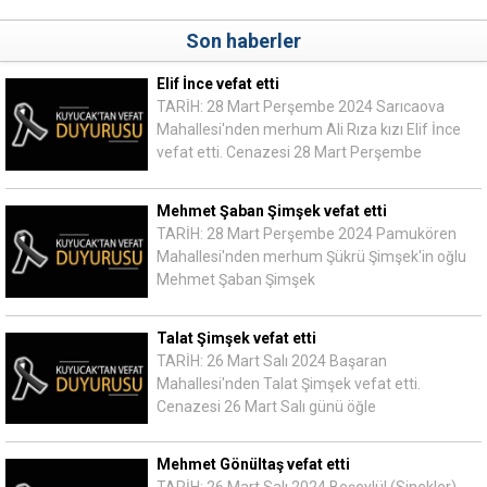
Son haberler
Elif İnce vefat etti
TARİH: 28 Mart Perşembe 2024 Sarıcaova
Mahallesi'nden merhum Ali Rıza kızı Elif İnce
vefat etti. Cenazesi 28 Mart Perşembe
Mehmet Şaban Şimşek vefat etti
TARİH: 28 Mart Perşembe 2024 Pamukören
Mahallesi'nden merhum Şükrü Şimşek'in oğlu
Mehmet Şaban Şimşek
Talat Şimşek vefat etti
TARİH: 26 Mart Salı 2024 Başaran
Mahallesi'nden Talat Şimşek vefat etti.
Cenazesi 26 Mart Salı günü öğle
Mehmet Gönültaş vefat etti