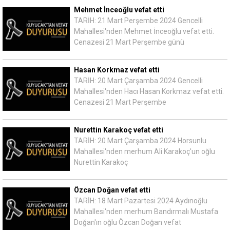
Mehmet İnceoğlu vefat etti
TARİH: 21 Mart Perşembe 2024 Gencelli
Mahallesi'nden Mehmet İnceoğlu vefat etti.
Cenazesi 21 Mart Perşembe günü
Hasan Korkmaz vefat etti
TARİH: 20 Mart Çarşamba 2024 Gencelli
Mahallesi'nden Hacı Hasan Korkmaz vefat etti.
Cenazesi 21 Mart Perşembe
Nurettin Karakoç vefat etti
TARİH: 20 Mart Çarşamba 2024 Horsunlu
Mahallesi'nden merhum Ali Karakoç'un oğlu
Nurettin Karakoç
Özcan Doğan vefat etti
TARİH: 18 Mart Pazartesi 2024 Aydınoğlu
Mahallesi'nden merhum Bandırmalı Mustafa
Doğan'ın oğlu Özcan Doğan vefat