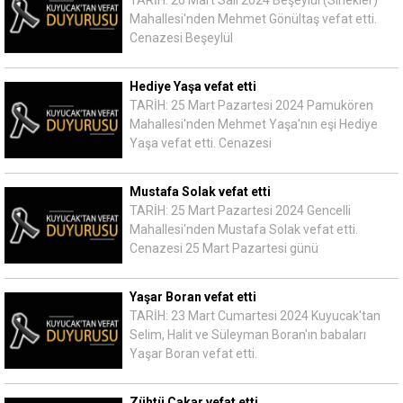
TARİH: 26 Mart Salı 2024 Beşeylül (Sinekler)
Mahallesi'nden Mehmet Gönültaş vefat etti.
Cenazesi Beşeylül
Hediye Yaşa vefat etti
TARİH: 25 Mart Pazartesi 2024 Pamukören
Mahallesi'nden Mehmet Yaşa'nın eşi Hediye
Yaşa vefat etti. Cenazesi
Mustafa Solak vefat etti
TARİH: 25 Mart Pazartesi 2024 Gencelli
Mahallesi'nden Mustafa Solak vefat etti.
Cenazesi 25 Mart Pazartesi günü
Yaşar Boran vefat etti
TARİH: 23 Mart Cumartesi 2024 Kuyucak'tan
Selim, Halit ve Süleyman Boran'ın babaları
Yaşar Boran vefat etti.
Zühtü Çakar vefat etti