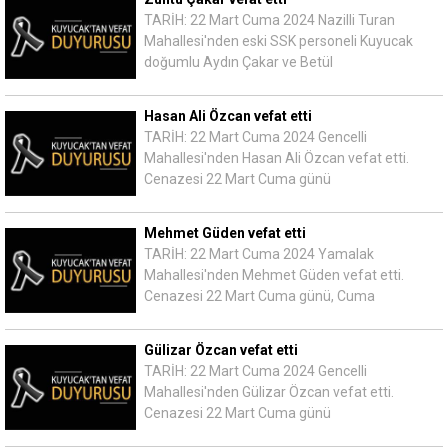
TARİH: 22 Mart Cuma 2024 Nazilli Turan
Mahallesi'nden eski SSK personeli Kuyucak
doğumlu Aydın Çakar ve Betül
Hasan Ali Özcan vefat etti
TARİH: 22 Mart Cuma 2024 Gencelli
Mahallesi'nden Hasan Ali Özcan vefat etti.
Cenazesi 22 Mart Cuma günü
Mehmet Güden vefat etti
TARİH: 22 Mart Cuma 2024 Yamalak
Mahallesi'nden Mehmet Güden vefat etti.
Cenazesi 22 Mart Cuma günü, Cuma
Gülizar Özcan vefat etti
TARİH: 22 Mart Cuma 2024 Gencelli
Mahallesi'nden Gülizar Özcan vefat etti.
Cenazesi 22 Mart Cuma günü