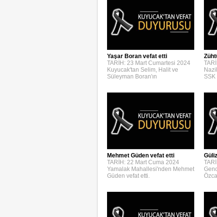
Yaşar Boran vefat etti
Züht
TARİH: 23 Mart Cumartesi 2024
TARİ
Kuyucak'tan Selim, Halit ve
Nazi
Süleyman Boran'ın
SSK 
Mehmet Güden vefat etti
Güli
TARİH: 22 Mart Cuma 2024
TARİ
Yamalak Mahallesi'nden Mehmet
Genc
Güden vefat etti.
Özca