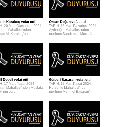
ttin Karakoç vefat etti
Özcan Doğan vefat etti
H: 20 Mart Çarşamba 2024
TARİH: 18 Mart Pazartesi 2024
unlu Mahallesi'nden
Aydınoğlu Mahallesi'nden
um Ali Karakoç'un
merhum Bandırmalı Mustafa
l Dedeli vefat etti
Gülperi Başaran vefat etti
H: 17 Mart Pazar 2024
TARİH: 17 Mart Pazar 2024
ran Mahallesi'nden Mustafa
Horsunlu Mahallesi'nden
li'nin oğlu
merhum Mehmet Başaran'ın