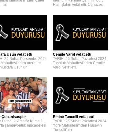
nisa Mahallesi'nden Cafer
merhum Mehmet Şahin'in oğlu
in'in
Halil Şahin vefat etti. Cenazesi
afa Usun vefat etti
Cemile Varol vefat etti
H: 29 Şubat Perşembe 2024
TARİH: 26 Şubat Pazartesi 2024
 Mahallesi'nden merhum
Taşoluk Mahallesi'nden Cemile
 Mustafa Usun'un
Varol vefat etti.
r Çobanisaspor
Emine Tuncelli vefat etti
n Futbol 2. Amatör Küme 1.
TARİH: 26 Şubat Pazartesi 2024
’ta şampiyonluk mücadelesi
Yöre Mahallesi'nden Hüseyin
Tuncelli'nin