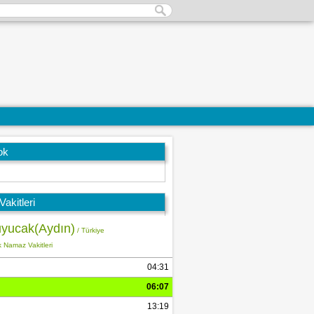
ok
akitleri