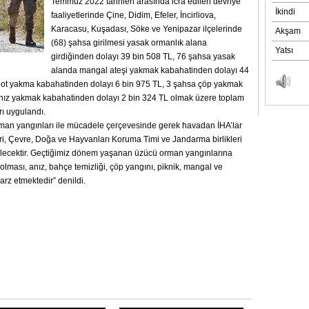
Temmuz 2022 tarihleri arasında icra edilen devriye
faaliyetlerinde Çine, Didim, Efeler, İncirliova,
Karacasu, Kuşadası, Söke ve Yenipazar ilçelerinde
(68) şahsa girilmesi yasak ormanlık alana
girdiğinden dolayı 39 bin 508 TL, 76 şahsa yasak
alanda mangal ateşi yakmak kabahatinden dolayı 44
u ot yakma kabahatinden dolayı 6 bin 975 TL, 3 şahsa çöp yakmak
nız yakmak kabahatinden dolayı 2 bin 324 TL olmak üzere toplam
rı uygulandı.
rman yangınları ile mücadele çerçevesinde gerek havadan İHA’lar
i, Çevre, Doğa ve Hayvanları Koruma Timi ve Jandarma birlikleri
dilecektir. Geçtiğimiz dönem yaşanan üzücü orman yangınlarına
olması, anız, bahçe temizliği, çöp yangını, piknik, mangal ve
rz etmektedir” denildi.