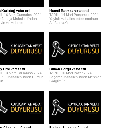
 Karlıdağ vefat etti
Hamdi Batmaz vefat etti
H: 16 Mart Cumartesi 2024
TARİH: 14 Mart Perşembe 2024
afapaşa Mahallesi'nden
Yaylalı Mahallesi'nden merhum
yin ve Mehmet
Ali Batmaz'ın
y Erol vefat etti
Günan Görgü vefat etti
H: 13 Mart Çarşamba 2024
TARİH: 10 Mart Pazar 2024
unlu Mahallesi'nden Dursun
Başaran Mahallesi'nden Mehmet
'un
Görgü'nün
 Altıntaş vefat etti
Fadime Şahna vefat etti