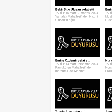
Bekir Sıtkı Ulusan vefat etti
Emin
TARİH: 16 Mart Cumartesi 2024
TARİ
Yamalak Mahallesi'nden Nazmi
Must
Ulusan'ın oğlu
Hüse
Emine Özdemir vefat etti
Nura
TARİH: 14 Mart Perşembe 2024
TARİ
Pamukören Mahallesi'nden
Hors
merhum Hacı Mehmet
Erol
Aynur
Tahsin Ataç vefat etti