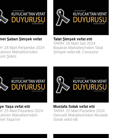
et Şaban Şimşek vefat
Talat Şimşek vefat etti
TARİH: 26 Mart Salı 2024
H: 28 Mart Perşembe 2024
Başaran Mahallesi'nden Talat
kören Mahallesi'nden
Şimşek vefat etti. Cenazesi
um Şükrü
ye Yaşa vefat etti
Mustafa Solak vefat etti
H: 25 Mart Pazartesi 2024
TARİH: 25 Mart Pazartesi 2024
kören Mahallesi'nden
Gencelli Mahallesi'nden Mustafa
et Yaşa'nın
Solak vefat etti.