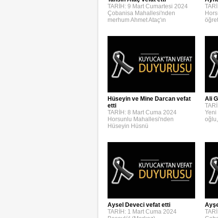
TARİ
TARİH: 9 Mart Cumartesi 2024
Hors
Çobanisa Mahallesi'nden
öğre
merhum Ahmet Ataç'ın
Hüseyin ve Mine Darcan vefat
Ali G
etti
TARİ
TARİH: 8 Mart Cuma 2024
Yeni
Horsunlu Mahallesi'nden
oğlu,
Hüseyin Hüsnü
Aysel Deveci vefat etti
Ayşe
TARİH: 1 Mart Cuma 2024
TARİ