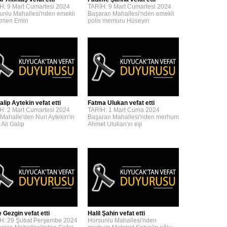
H: 9 Mart Cumartesi 2024
TARİH: 9 Mart Cumartesi 2024
unlu Mahallesi'nden emekli
Başaran Mahallesi'nden emekli
tmen Emin
polis memuru Hüseyin
alip Aytekin vefat etti
Fatma Ulukan vefat etti
H: 2 Mart Cumartesi 2024
TARİH: 1 Mart Cuma 2024
 Mahalle'den Nuri Aytekin'in
Başaran Mahallesi'nden merhum
 Ali Galip
Ahmet Ulukan'ın eşi
 Gezgin vefat etti
Halil Şahin vefat etti
H: 29 Şubat Perşembe 2024
Horsunlu Mahallesi'nden