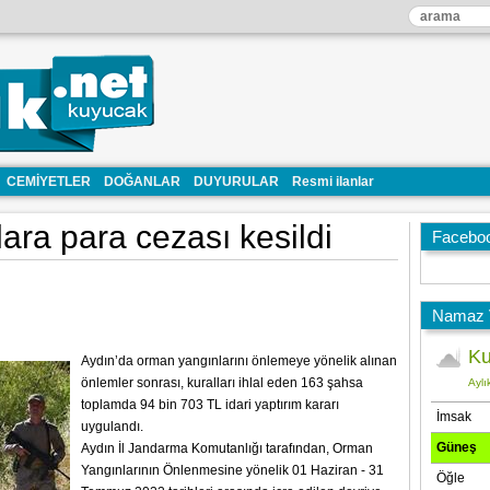
CEMİYETLER
DOĞANLAR
DUYURULAR
Resmi ilanlar
ra para cezası kesildi
Facebo
Namaz V
Aydın’da orman yangınlarını önlemeye yönelik alınan
önlemler sonrası, kuralları ihlal eden 163 şahsa
toplamda 94 bin 703 TL idari yaptırım kararı
uygulandı.
Aydın İl Jandarma Komutanlığı tarafından, Orman
Yangınlarının Önlenmesine yönelik 01 Haziran - 31