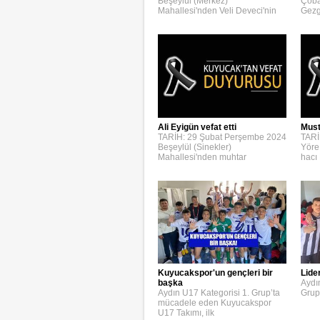
Beşeylül (Merkez)
Çoba
Mahallesi'nden Veli Deveci'nin
Gezg
Ali Eyigün vefat etti
Must
TARİH: 29 Şubat Perşembe 2024
TARİ
Beşeylül (Sinekler)
Yöre
Mahallesi'nden muhtar
hacı
Kuyucakspor'un gençleri bir
Lide
başka
Aydı
Aydın U17 Kategorisi 1. Grup’ta
Grup
mücadele eden Kuyucakspor
U17 Takımı, ilk