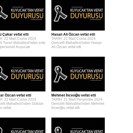
ü Çakar vefat etti
Hasan Ali Özcan vefat etti
H: 22 Mart Cuma 2024
TARİH: 22 Mart Cuma 2024
lli Turan Mahallesi'nden eski
Gencelli Mahallesi'nden Hasan
personeli Kuyucak
Ali Özcan vefat etti.
zar Özcan vefat etti
Mehmet İnceoğlu vefat etti
H: 22 Mart Cuma 2024
TARİH: 21 Mart Perşembe 2024
elli Mahallesi'nden Gülizar
Gencelli Mahallesi'nden Mehmet
n vefat
İnceoğlu vefat etti.