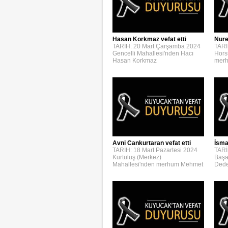
Hasan Korkmaz vefat etti
Nure
TARİH: 20 Mart Çarşamba 2024
TARİ
Gencelli Mahallesi'nden Hacı
Hors
Hasan Korkmaz
merh
Avni Cankurtaran vefat etti
İsmai
TARİH: 18 Mart Pazartesi 2024
TARİ
Kurtuluş (Merkez)
Başa
Mahallesi'nden merhum Mehmet
Dede