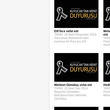
Elif İnce vefat etti
Mehm
TARİH: 28 Mart Perşembe 2024
etti
Sarıcaova Mahallesi'nden
TARİ
merhum Ali Rıza kızı Elif
Pamu
merh
Mehmet Gönültaş vefat etti
Hedi
TARİH: 26 Mart Salı 2024
TARİ
Beşeylül (Sinekler)
Pamu
Mahallesi'nden Mehmet
Mehm
Gönültaş