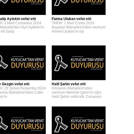
alip Aytekin vefat etti
Fatma Ulukan vefat etti
H: 2 Mart Cumartesi 2024
TARİH: 1 Mart Cuma 2024
 Mahalle'den Nuri Aytekin'in
Başaran Mahallesi'nden merhum
 Ali Galip
Ahmet Ulukan'ın eşi
 Gezgin vefat etti
Halil Şahin vefat etti
H: 29 Şubat Perşembe 2024
Horsunlu Mahallesi'nden
nisa Mahallesi'nden Cafer
merhum Mehmet Şahin'in oğlu
in'in
Halil Şahin vefat etti. Cenazesi