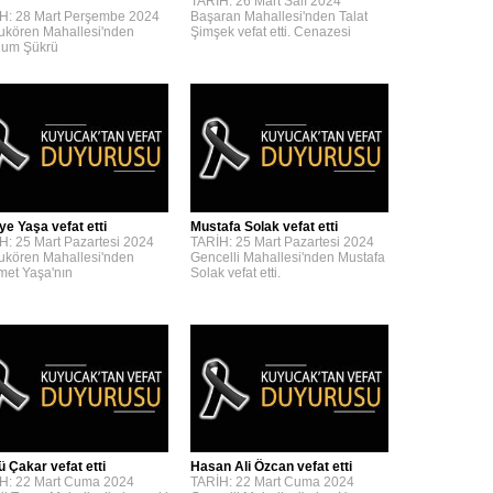
TARİH: 26 Mart Salı 2024
H: 28 Mart Perşembe 2024
Başaran Mahallesi'nden Talat
kören Mahallesi'nden
Şimşek vefat etti. Cenazesi
um Şükrü
ye Yaşa vefat etti
Mustafa Solak vefat etti
H: 25 Mart Pazartesi 2024
TARİH: 25 Mart Pazartesi 2024
kören Mahallesi'nden
Gencelli Mahallesi'nden Mustafa
et Yaşa'nın
Solak vefat etti.
ü Çakar vefat etti
Hasan Ali Özcan vefat etti
H: 22 Mart Cuma 2024
TARİH: 22 Mart Cuma 2024