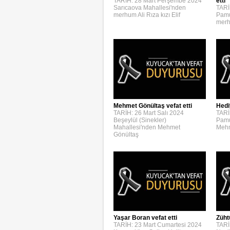
TARİH: 28 Mart Perşembe 2024
etti
Sarıcaova Mahallesi'nden
TARİ
merhum Ali Rıza kızı Elif
Pamu
merh
Mehmet Gönültaş vefat etti
Hedi
TARİH: 26 Mart Salı 2024
TARİ
Beşeylül (Sinekler)
Pamu
Mahallesi'nden Mehmet
Mehm
Gönültaş
Yaşar Boran vefat etti
Züht
TARİH: 23 Mart Cumartesi 2024
TARİ