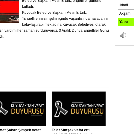
Belediye Başkanı Metin Ertürk, engelliler gününü
kutladı.
Kuyucak Belediye Başkanı Metin Ertürk,
“Engellilerimizin şehir içinde yaşantısında hayatlarını
kolaylaştırabilmek adına Kuyucak Belediyesi olarak
en yardımı her zaman sürdürüyoruz. 3 Aralık Dünya Engelliler Günü
di.
et Şaban Şimşek vefat
Talat Şimşek vefat etti