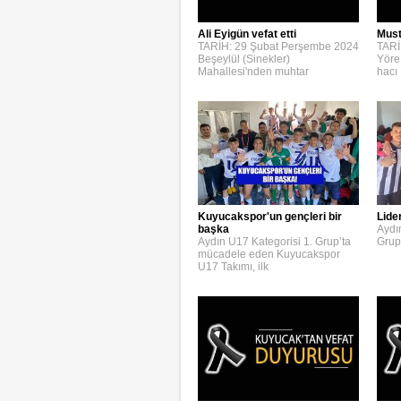
Ali Eyigün vefat etti
Must
TARİH: 29 Şubat Perşembe 2024
TARİ
Beşeylül (Sinekler)
Yöre
Mahallesi'nden muhtar
hacı
Kuyucakspor'un gençleri bir
Lide
başka
Aydı
Aydın U17 Kategorisi 1. Grup’ta
Grup
mücadele eden Kuyucakspor
U17 Takımı, ilk