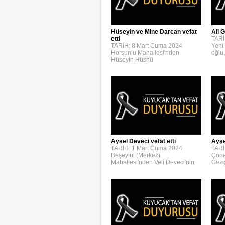
Hüseyin ve Mine Darcan vefat
Ali G
etti
TARİ
TARİH: 8 Mart Cuma 2024
Yeni
Horsunlu Mahallesi'nden
oğlu,
Hüseyin Hüsnü
Aysel Deveci vefat etti
Ayşe
TARİH: 1 Mart Cuma 2024
TARİ
Beşeylül (Merkez)
Çoba
Mahallesi'nden Veli Deveci'nin
Gezg