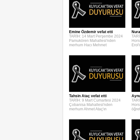
Emine Özdemir vefat etti
Nura
TARİH: 14 Mart Perşembe 2024
TARİ
Pamukören Mahallesi'nden
Hors
merhum Hacı Mehmet
Erol
Aynur
Tahsin Ataç vefat etti
TARİ
TARİH: 9 Mart Cumartesi 2024
Hors
Çobanisa Mahallesi'nden
öğre
merhum Ahmet Ataç'ın