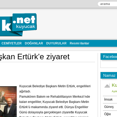
CEMİYETLER
DOĞANLAR
DUYURULAR
Resmi ilanlar
şkan Ertürk'e ziyaret
Facebo
Namaz V
Kuyucak Belediye Başkanı Metin Ertürk, engellileri
ağırladı.
Pamukören Bakım ve Rehabilitasyon Merkezi’nde
kalan engelliler, Kuyucak Belediye Başkanı Metin
Ertürk’ü makamında ziyaret etti. Dünya Engelliler
Günü dolayısıyla gerçekleşen ziyarette Kuyucak