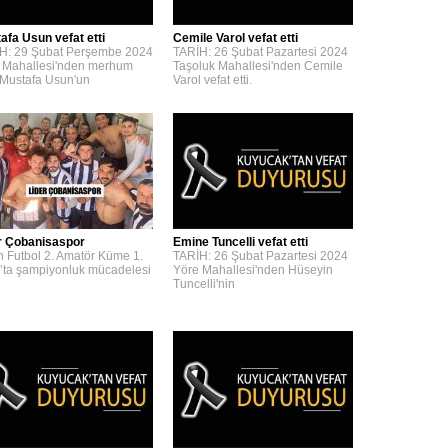
afa Usun vefat etti
Cemile Varol vefat etti
H: 29 Şubat Perşembe 2024
TARİH: 26 Şubat Pazartesi 2024
 Mahallesi'nden merhum
Taşoluk Mahallesi'nden Cemile
 Mustafa Usun'un
Varol vefat etti.
r Çobanisaspor
Emine Tuncelli vefat etti
n Futbol 2. Amatör Küme 1.
TARİH: 26 Şubat Pazartesi 2024
’ta şampiyonluk mücadelesi
Yöre Mahallesi'nden Hüseyin
Tuncelli'nin