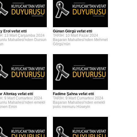
y Erol vefat etti
Günan Görgü vefat etti
H: 13 Mart Çarşamba 2024
TARİH: 10 Mart Pazar 2024
unlu Mahallesi'nden Dursun
Başaran Mahallesi'nden Mehmet
'un
Görgü'nün
 Altıntaş vefat etti
Fadime Şahna vefat etti
H: 9 Mart Cumartesi 2024
TARİH: 9 Mart Cumartesi 2024
unlu Mahallesi'nden emekli
Başaran Mahallesi'nden emekli
tmen Emin
polis memuru Hüseyin