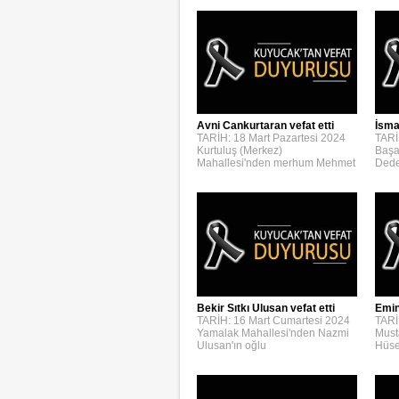
Avni Cankurtaran vefat etti
İsmai
TARİH: 18 Mart Pazartesi 2024
TARİ
Kurtuluş (Merkez)
Başa
Mahallesi'nden merhum Mehmet
Dede
Bekir Sıtkı Ulusan vefat etti
Emin
TARİH: 16 Mart Cumartesi 2024
TARİ
Yamalak Mahallesi'nden Nazmi
Must
Ulusan'ın oğlu
Hüse