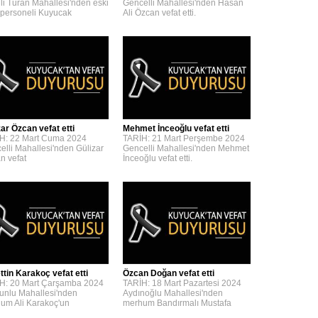
lli Turan Mahallesi'nden eski
Gencelli Mahallesi'nden Hasan
personeli Kuyucak
Ali Özcan vefat etti.
zar Özcan vefat etti
Mehmet İnceoğlu vefat etti
H: 22 Mart Cuma 2024
TARİH: 21 Mart Perşembe 2024
elli Mahallesi'nden Gülizar
Gencelli Mahallesi'nden Mehmet
n vefat
İnceoğlu vefat etti.
ttin Karakoç vefat etti
Özcan Doğan vefat etti
H: 20 Mart Çarşamba 2024
TARİH: 18 Mart Pazartesi 2024
unlu Mahallesi'nden
Aydınoğlu Mahallesi'nden
um Ali Karakoç'un
merhum Bandırmalı Mustafa