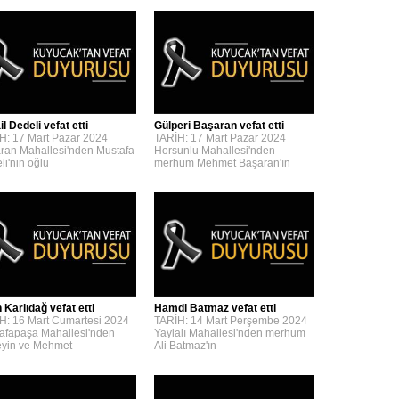
l Dedeli vefat etti
Gülperi Başaran vefat etti
H: 17 Mart Pazar 2024
TARİH: 17 Mart Pazar 2024
ran Mahallesi'nden Mustafa
Horsunlu Mahallesi'nden
li'nin oğlu
merhum Mehmet Başaran'ın
 Karlıdağ vefat etti
Hamdi Batmaz vefat etti
H: 16 Mart Cumartesi 2024
TARİH: 14 Mart Perşembe 2024
afapaşa Mahallesi'nden
Yaylalı Mahallesi'nden merhum
yin ve Mehmet
Ali Batmaz'ın