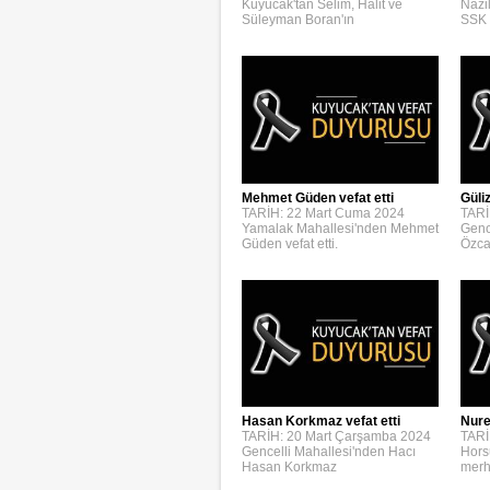
Kuyucak'tan Selim, Halit ve
Nazi
Süleyman Boran'ın
SSK 
Mehmet Güden vefat etti
Güli
TARİH: 22 Mart Cuma 2024
TARİ
Yamalak Mahallesi'nden Mehmet
Genc
Güden vefat etti.
Özca
Hasan Korkmaz vefat etti
Nure
TARİH: 20 Mart Çarşamba 2024
TARİ
Gencelli Mahallesi'nden Hacı
Hors
Hasan Korkmaz
merh