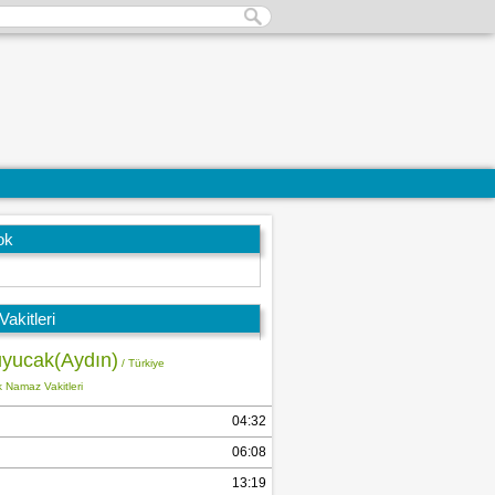
ok
akitleri