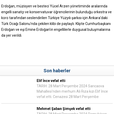
Erdoğan, müzisyen ve besteci Yücel Arzen yönetiminde aralarında
engelli sanatçı ve konservatuvar öğrencilerinin bulunduğu orkestra ve
koro tarafından seslendirilen Türkiye Yüzyılı şarkısı için Ankara'daki
Türk Ocağı Salonu'nda çekilen klibi de paylaştı. Klipte Cumhurbaşkanı
Erdoğan ve eşi Emine Erdoğan'ın engellilerle duygusal buluşmalarına
da yer verildi.
Son haberler
Elif İnce vefat etti
TARİH: 28 Mart Perşembe 2024 Sarıcaova
Mahallesi'nden merhum Ali Rıza kızı Elif İnce
vefat etti. Cenazesi 28 Mart Perşembe
Mehmet Şaban Şimşek vefat etti
TARİH: 28 Mart Perşembe 2024 Pamukören