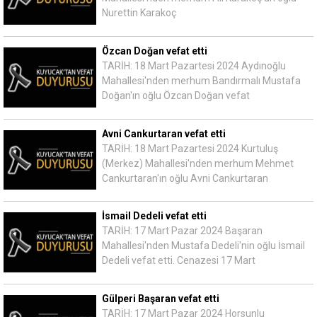
Nurettin Karakoç
Özcan Doğan vefat etti
TARİH: 18 Mart Pazartesi 2024 Aydınoğlu
Mahallesi'nden merhum Bandırmalı Mustafa
Doğan'ın oğlu Özcan Doğan vefat
Avni Cankurtaran vefat etti
TARİH: 18 Mart Pazartesi 2024 Kurtuluş
(Merkez) Mahallesi'nden merhum Mehmet
Cankurtaran'ın oğlu Avni Cankurtaran
İsmail Dedeli vefat etti
TARİH: 17 Mart Pazar 2024 Başaran
Mahallesi'nden Mustafa Dedeli'nin oğlu İsmail
Dedeli vefat etti. Cenazesi 17 Mart
Gülperi Başaran vefat etti
TARİH: 17 Mart Pazar 2024 Horsunlu