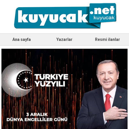
Ana sayfa
Yazarlar
Resmi ilanlar