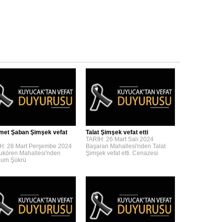
et Şaban Şimşek vefat
Talat Şimşek vefat etti
TARİH: 26 Mart Salı 2024
H: 28 Mart Perşembe 2024
Başaran Mahallesi'nden Talat
kören Mahallesi'nden
Şimşek vefat etti. Cenazesi
um Şükrü