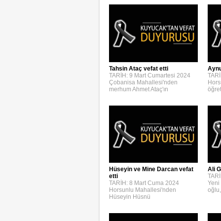
Aynur
Tahsin Ataç vefat etti
TARİ
TARİH: 9 Mart Cumartesi 2024
Hors
Çobanisa Mahallesi'nden
öğre
merhum Ahmet Ataç'ın
Hüseyin ve Mine Darcan vefat
Ali G
etti
TARİ
TARİH: 8 Mart Cuma 2024
Yeni
Horsunlu Mahallesi'nden
oğlu,
Hüseyin Hüsnü