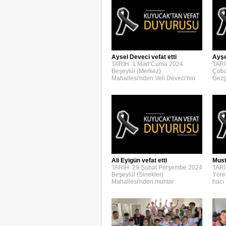
Aysel Deveci vefat etti
Ayşe
TARİH: 1 Mart Cuma 2024
TARİ
Beşeylül (Merkez)
Çoba
Mahallesi'nden Veli Deveci'nin
Gezg
Ali Eyigün vefat etti
Must
TARİH: 29 Şubat Perşembe 2024
TARİ
Beşeylül (Sinekler)
Yöre
Mahallesi'nden muhtar
hacı