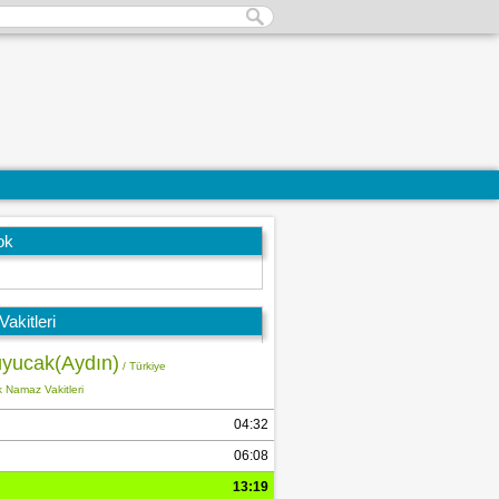
ok
akitleri