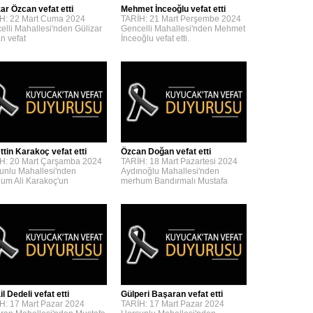
zar Özcan vefat etti
Mehmet İnceoğlu vefat etti
H: 22 Mart Cuma 2024
TARİH: 21 Mart Perşembe 2024
elli Mahallesi'nden Gülizar
Gencelli Mahallesi'nden Mehmet
n vefat
İnceoğlu vefat etti.
ttin Karakoç vefat etti
Özcan Doğan vefat etti
H: 20 Mart Çarşamba 2024
TARİH: 18 Mart Pazartesi 2024
unlu Mahallesi'nden
Aydınoğlu Mahallesi'nden
um Ali Karakoç'un
merhum Bandırmalı Mustafa
l Dedeli vefat etti
Gülperi Başaran vefat etti
H: 17 Mart Pazar 2024
TARİH: 17 Mart Pazar 2024