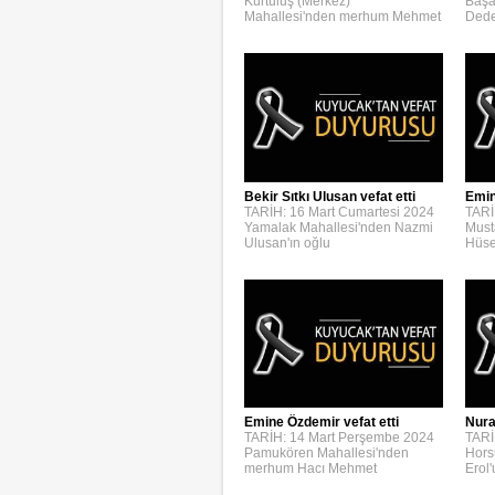
Kurtuluş (Merkez)
Başa
Mahallesi'nden merhum Mehmet
Dede
Bekir Sıtkı Ulusan vefat etti
Emin
TARİH: 16 Mart Cumartesi 2024
TARİ
Yamalak Mahallesi'nden Nazmi
Must
Ulusan'ın oğlu
Hüse
Emine Özdemir vefat etti
Nura
TARİH: 14 Mart Perşembe 2024
TARİ
Pamukören Mahallesi'nden
Hors
merhum Hacı Mehmet
Erol