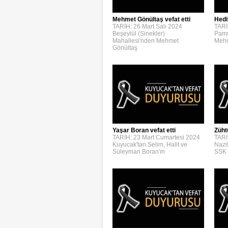
Mehmet Gönültaş vefat etti
Hedi
TARİH: 26 Mart Salı 2024
TARİ
Beşeylül (Sinekler)
Pamu
Mahallesi'nden Mehmet
Mehm
Gönültaş
Yaşar Boran vefat etti
Züht
TARİH: 23 Mart Cumartesi 2024
TARİ
Kuyucak'tan Selim, Halit ve
Nazi
Süleyman Boran'ın
SSK 