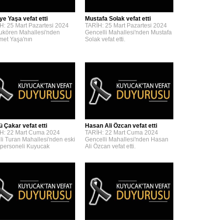
ye Yaşa vefat etti
Mustafa Solak vefat etti
H: 25 Mart Pazartesi 2024
TARİH: 25 Mart Pazartesi 2024
kören Mahallesi'nden
Gencelli Mahallesi'nden Mustafa
et Yaşa'nın
Solak vefat etti.
ü Çakar vefat etti
Hasan Ali Özcan vefat etti
H: 22 Mart Cuma 2024
TARİH: 22 Mart Cuma 2024
lli Turan Mahallesi'nden eski
Gencelli Mahallesi'nden Hasan
personeli Kuyucak
Ali Özcan vefat etti.