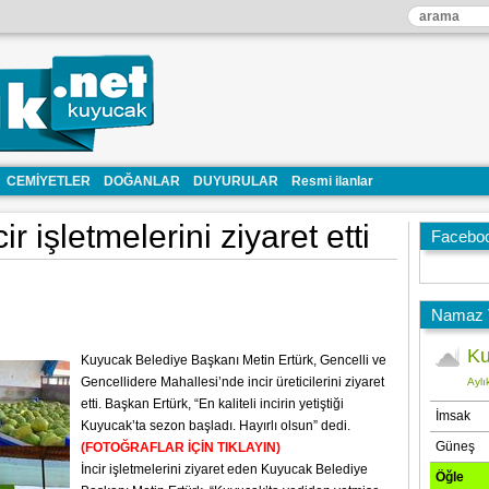
CEMİYETLER
DOĞANLAR
DUYURULAR
Resmi ilanlar
r işletmelerini ziyaret etti
Facebo
Namaz V
Kuyucak Belediye Başkanı Metin Ertürk, Gencelli ve
Gencellidere Mahallesi’nde incir üreticilerini ziyaret
etti. Başkan Ertürk, “En kaliteli incirin yetiştiği
Kuyucak’ta sezon başladı. Hayırlı olsun” dedi.
(FOTOĞRAFLAR İÇİN TIKLAYIN)
İncir işletmelerini ziyaret eden Kuyucak Belediye