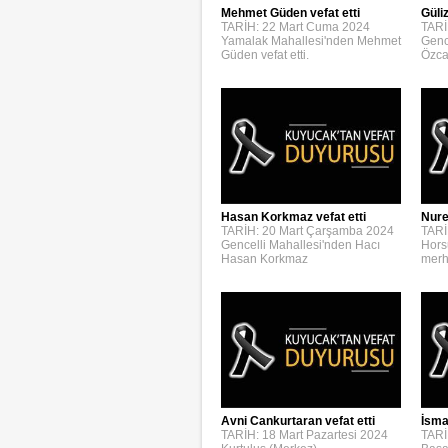
Mehmet Güden vefat etti
Güli
TARİH: 22 Mart Cuma 2024
TARİ
Yamalak Mahallesi'nden Mehmet
Genc
Güden vefat etti.
Özca
Hasan Korkmaz vefat etti
Nure
TARİH: 20 Mart Çarşamba 2024
TARİ
Gencelli Mahallesi'nden Hacı
Hors
Hasan Korkmaz
merh
Avni Cankurtaran vefat etti
İsmai
TARİH: 18 Mart Pazartesi 2024
TARİ