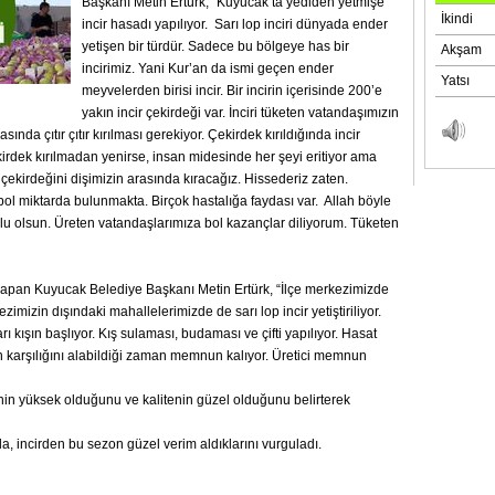
Başkanı Metin Ertürk, “Kuyucak’ta yediden yetmişe
incir hasadı yapılıyor. Sarı lop inciri dünyada ender
yetişen bir türdür. Sadece bu bölgeye has bir
incirimiz. Yani Kur’an da ismi geçen ender
meyvelerden birisi incir. Bir incirin içerisinde 200’e
yakın incir çekirdeği var. İnciri tüketen vatandaşımızın
ında çıtır çıtır kırılması gerekiyor. Çekirdek kırıldığında incir
kirdek kırılmadan yenirse, insan midesinde her şeyi eritiyor ama
ir çekirdeğini dişimizin arasında kıracağız. Hissederiz zaten.
bol miktarda bulunmakta. Birçok hastalığa faydası var. Allah böyle
rlu olsun. Üreten vatandaşlarımıza bol kazançlar diliyorum. Tüketen
 yapan Kuyucak Belediye Başkanı Metin Ertürk, “İlçe merkezimizde
kezimizin dışındaki mahallelerimizde de sarı lop incir yetiştiriliyor.
rı kışın başlıyor. Kış sulaması, budaması ve çifti yapılıyor. Hasat
n karşılığını alabildiği zaman memnun kalıyor. Üretici memnun
sinin yüksek olduğunu ve kalitenin güzel olduğunu belirterek
, incirden bu sezon güzel verim aldıklarını vurguladı.