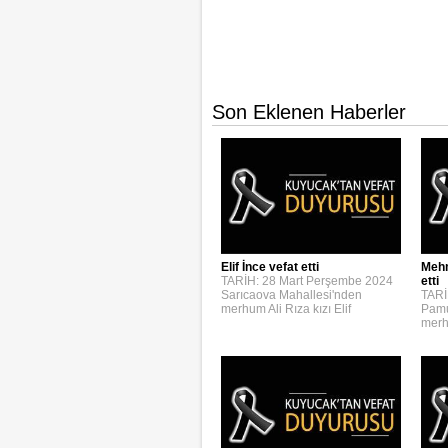
Son Eklenen Haberler
Elif İnce vefat etti
Mehm
TARİH: 28 Mart Perşembe 2024
etti
Sarıcaova Mahallesi'nden
TARİ
merhum Ali Rıza kızı Elif
Pamu
merh