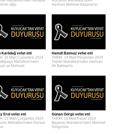
ran Mahallesi'nden Mustafa
Horsunlu Mahallesi'nden
li'nin oğlu
merhum Mehmet Başaran'ın
 Karlıdağ vefat etti
Hamdi Batmaz vefat etti
H: 16 Mart Cumartesi 2024
TARİH: 14 Mart Perşembe 2024
afapaşa Mahallesi'nden
Yaylalı Mahallesi'nden merhum
yin ve Mehmet
Ali Batmaz'ın
y Erol vefat etti
Günan Görgü vefat etti
H: 13 Mart Çarşamba 2024
TARİH: 10 Mart Pazar 2024
unlu Mahallesi'nden Dursun
Başaran Mahallesi'nden Mehmet
'un
Görgü'nün