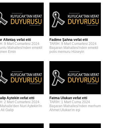
 Altıntaş vefat etti
Fadime Şahna vefat etti
H: 9 Mart Cumartesi 2024
TARİH: 9 Mart Cumartesi 2024
unlu Mahallesi'nden emekli
Başaran Mahallesi'nden emekli
tmen Emin
polis memuru Hüseyin
alip Aytekin vefat etti
Fatma Ulukan vefat etti
H: 2 Mart Cumartesi 2024
TARİH: 1 Mart Cuma 2024
 Mahalle'den Nuri Aytekin'in
Başaran Mahallesi'nden merhum
 Ali Galip
Ahmet Ulukan'ın eşi