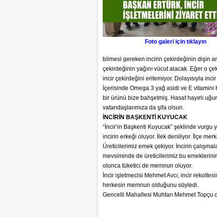
Foto galeri için tıklayın
bilmesi gereken incirin çekirdeğinin dişin aras
çekirdeğinin yağını vücut alacak. Eğer o çe
incir çekirdeğini eritemiyor. Dolayısıyla inc
İçerisinde Omega 3 yağ asidi ve E vitamini 
bir ürünü bize bahşetmiş. Hasat hayırlı uğu
vatandaşlarımıza da şifa olsun.
İNCİRİN BAŞKENTİ KUYUCAK
“İncir’in Başkenti Kuyucak” şeklinde vurgu
incirin erkeği oluyor. İlek deniliyor. İlçe mer
Üreticilerimiz emek çekiyor. İncirin çalışmala
mevsiminde de üreticilerimiz bu emeklerini
olunca tüketici de memnun oluyor.
İncir işletmecisi Mehmet Avcı, incir rekolte
herkesin memnun olduğunu söyledi.
Gencelli Mahallesi Muhtarı Mehmet Topçu da