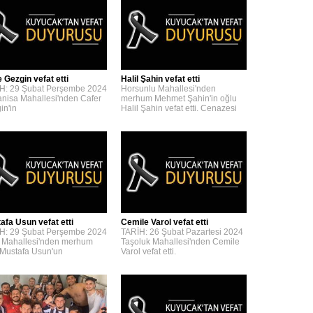
 Gezgin vefat etti
Halil Şahin vefat etti
H: 29 Şubat Perşembe 2024
Horsunlu Mahallesi'nden
nisa Mahallesi'nden Cafer
merhum Mehmet Şahin'in oğlu
in'in
Halil Şahin vefat etti. Cenazesi
afa Usun vefat etti
Cemile Varol vefat etti
H: 29 Şubat Perşembe 2024
TARİH: 26 Şubat Pazartesi 2024
 Mahallesi'nden merhum
Taşoluk Mahallesi'nden Cemile
 Mustafa Usun'un
Varol vefat etti.