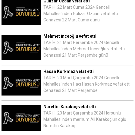
Gülizar Özcan vefat etti
TARİH: 22 Mart Cuma 2024 Gencelli
Mahallesi'nden Gülizar Özcan vefat etti.
Cenazesi 22 Mart Cuma günü
Mehmet İnceoğlu vefat etti
TARİH: 21 Mart Perşembe 2024 Gencelli
Mahallesi'nden Mehmet İnceoğlu vefat etti.
Cenazesi 21 Mart Perşembe günü
Hasan Korkmaz vefat etti
TARİH: 20 Mart Çarşamba 2024 Gencelli
Mahallesi'nden Hacı Hasan Korkmaz vefat etti.
Cenazesi 21 Mart Perşembe
Nurettin Karakoç vefat etti
TARİH: 20 Mart Çarşamba 2024 Horsunlu
Mahallesi'nden merhum Ali Karakoç'un oğlu
Nurettin Karakoç