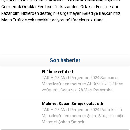
İlçe üçüncüsü olan Betül Karakaya, “3.01’lik yüzdelik dilime girerek
Germencik Ortaklar Fen Lisesi’ni kazandım. Ortaklar Fen Lisesi'ni
kazandım. Bizlerden desteğini esirgemeyen Belediye Başkanımız
Metin Ertürk’e çok teşekkür ediyorum” ifadelerini kullandı.
Son haberler
Elif İnce vefat etti
TARİH: 28 Mart Perşembe 2024 Sarıcaova
Mahallesi'nden merhum Ali Rıza kızı Elif İnce
vefat etti. Cenazesi 28 Mart Perşembe
Mehmet Şaban Şimşek vefat etti
TARİH: 28 Mart Perşembe 2024 Pamukören
Mahallesi'nden merhum Şükrü Şimşek'in oğlu
Mehmet Şaban Şimşek