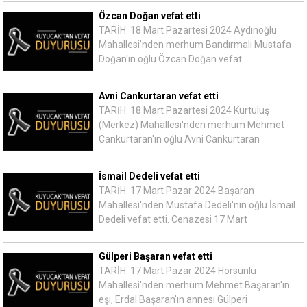
Özcan Doğan vefat etti
TARİH: 18 Mart Pazartesi 2024 Aydınoğlu
Mahallesi'nden merhum Bandırmalı Mustafa
Doğan'ın oğlu Özcan Doğan vefat
Avni Cankurtaran vefat etti
TARİH: 18 Mart Pazartesi 2024 Kurtuluş
(Merkez) Mahallesi'nden merhum Mehmet
Cankurtaran'ın oğlu Avni Cankurtaran
İsmail Dedeli vefat etti
TARİH: 17 Mart Pazar 2024 Başaran
Mahallesi'nden Mustafa Dedeli'nin oğlu İsmail
Dedeli vefat etti. Cenazesi 17 Mart
Gülperi Başaran vefat etti
TARİH: 17 Mart Pazar 2024 Horsunlu
Mahallesi'nden merhum Mehmet Başaran'ın
eşi, Erdal Başaran'ın annesi Gülperi