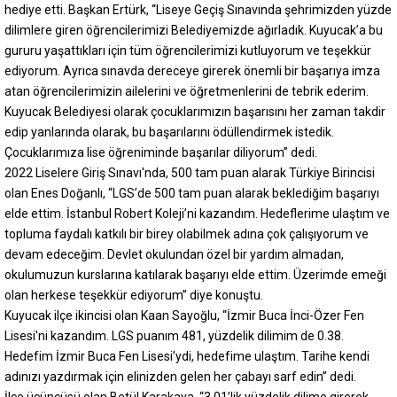
hediye etti. Başkan Ertürk, “Liseye Geçiş Sınavında şehrimizden yüzde
dilimlere giren öğrencilerimizi Belediyemizde ağırladık. Kuyucak’a bu
gururu yaşattıkları için tüm öğrencilerimizi kutluyorum ve teşekkür
ediyorum. Ayrıca sınavda dereceye girerek önemli bir başarıya imza
atan öğrencilerimizin ailelerini ve öğretmenlerini de tebrik ederim.
Kuyucak Belediyesi olarak çocuklarımızın başarısını her zaman takdir
edip yanlarında olarak, bu başarılarını ödüllendirmek istedik.
Çocuklarımıza lise öğreniminde başarılar diliyorum” dedi.
2022 Liselere Giriş Sınavı'nda, 500 tam puan alarak Türkiye Birincisi
olan Enes Doğanlı, “LGS’de 500 tam puan alarak beklediğim başarıyı
elde ettim. İstanbul Robert Koleji’ni kazandım. Hedeflerime ulaştım ve
topluma faydalı katkılı bir birey olabilmek adına çok çalışıyorum ve
devam edeceğim. Devlet okulundan özel bir yardım almadan,
okulumuzun kurslarına katılarak başarıyı elde ettim. Üzerimde emeği
olan herkese teşekkür ediyorum” diye konuştu.
Kuyucak ilçe ikincisi olan Kaan Sayoğlu, “İzmir Buca İnci-Özer Fen
Lisesi'ni kazandım. LGS puanım 481, yüzdelik dilimim de 0.38.
Hedefim İzmir Buca Fen Lisesi’ydi, hedefime ulaştım. Tarihe kendi
adınızı yazdırmak için elinizden gelen her çabayı sarf edin” dedi.