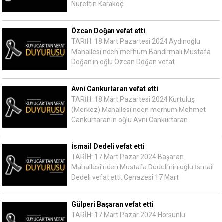
Nurettin Karakoç
Özcan Doğan vefat etti
TARİH: 18 Mart Pazartesi 2024 Aydınoğlu
Mahallesi'nden merhum Bandırmalı Mustafa
Doğan'ın oğlu Özcan Doğan vefat
Avni Cankurtaran vefat etti
TARİH: 18 Mart Pazartesi 2024 Kurtuluş
(Merkez) Mahallesi'nden merhum Mehmet
Cankurtaran'ın oğlu Avni Cankurtaran
İsmail Dedeli vefat etti
TARİH: 17 Mart Pazar 2024 Başaran
Mahallesi'nden Mustafa Dedeli'nin oğlu İsmail
Dedeli vefat etti. Cenazesi 17 Mart
Gülperi Başaran vefat etti
TARİH: 17 Mart Pazar 2024 Horsunlu