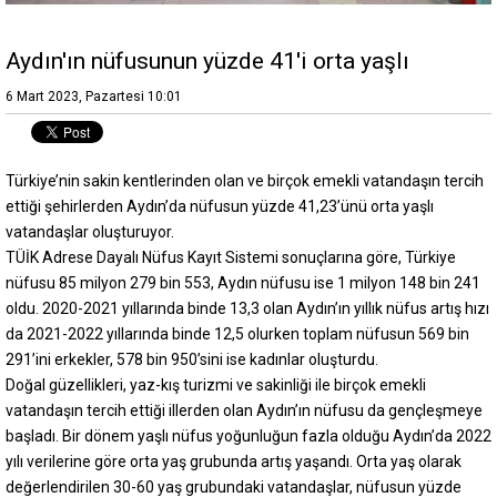
Aydın'ın nüfusunun yüzde 41'i orta yaşlı
6 Mart 2023, Pazartesi 10:01
Türkiye’nin sakin kentlerinden olan ve birçok emekli vatandaşın tercih
ettiği şehirlerden Aydın’da nüfusun yüzde 41,23’ünü orta yaşlı
vatandaşlar oluşturuyor.
TÜİK Adrese Dayalı Nüfus Kayıt Sistemi sonuçlarına göre, Türkiye
nüfusu 85 milyon 279 bin 553, Aydın nüfusu ise 1 milyon 148 bin 241
oldu. 2020-2021 yıllarında binde 13,3 olan Aydın’ın yıllık nüfus artış hızı
da 2021-2022 yıllarında binde 12,5 olurken toplam nüfusun 569 bin
291’ini erkekler, 578 bin 950’sini ise kadınlar oluşturdu.
Doğal güzellikleri, yaz-kış turizmi ve sakinliği ile birçok emekli
vatandaşın tercih ettiği illerden olan Aydın’ın nüfusu da gençleşmeye
başladı. Bir dönem yaşlı nüfus yoğunluğun fazla olduğu Aydın’da 2022
yılı verilerine göre orta yaş grubunda artış yaşandı. Orta yaş olarak
değerlendirilen 30-60 yaş grubundaki vatandaşlar, nüfusun yüzde