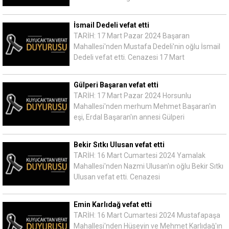
İsmail Dedeli vefat etti
TARİH: 17 Mart Pazar 2024 Başaran
Mahallesi'nden Mustafa Dedeli'nin oğlu İsmail
Dedeli vefat etti. Cenazesi 17 Mart
Gülperi Başaran vefat etti
TARİH: 17 Mart Pazar 2024 Horsunlu
Mahallesi'nden merhum Mehmet Başaran'ın
eşi, Erdal Başaran'ın annesi Gülperi
Bekir Sıtkı Ulusan vefat etti
TARİH: 16 Mart Cumartesi 2024 Yamalak
Mahallesi'nden Nazmi Ulusan'ın oğlu Bekir Sıtkı
Ulusan vefat etti. Cenazesi
Emin Karlıdağ vefat etti
TARİH: 16 Mart Cumartesi 2024 Mustafapaşa
Mahallesi'nden Hüseyin ve Mehmet Karlıdağ'ın