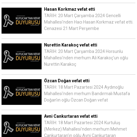
Hasan Korkmaz vefat etti
TARİH: 20 Mart Çarşamba 2024 Gencelli
Mahallesi'nden Hacı Hasan Korkmaz vefat etti.
Cenazesi 21 Mart Perşembe
Nurettin Karakoç vefat etti
TARİH: 20 Mart Çarşamba 2024 Horsunlu
Mahallesi'nden merhum Ali Karakoç'un oğlu
Nurettin Karakoç
Özcan Doğan vefat etti
TARİH: 18 Mart Pazartesi 2024 Aydınoğlu
Mahallesi'nden merhum Bandırmalı Mustafa
Doğan'ın oğlu Özcan Doğan vefat
Avni Cankurtaran vefat etti
TARİH: 18 Mart Pazartesi 2024 Kurtuluş
(Merkez) Mahallesi'nden merhum Mehmet
Cankurtaran'ın oğlu Avni Cankurtaran