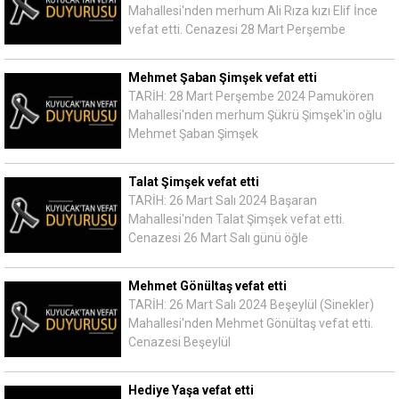
Mahallesi'nden merhum Ali Rıza kızı Elif İnce
vefat etti. Cenazesi 28 Mart Perşembe
Mehmet Şaban Şimşek vefat etti
TARİH: 28 Mart Perşembe 2024 Pamukören
Mahallesi'nden merhum Şükrü Şimşek'in oğlu
Mehmet Şaban Şimşek
Talat Şimşek vefat etti
TARİH: 26 Mart Salı 2024 Başaran
Mahallesi'nden Talat Şimşek vefat etti.
Cenazesi 26 Mart Salı günü öğle
Mehmet Gönültaş vefat etti
TARİH: 26 Mart Salı 2024 Beşeylül (Sinekler)
Mahallesi'nden Mehmet Gönültaş vefat etti.
Cenazesi Beşeylül
Hediye Yaşa vefat etti