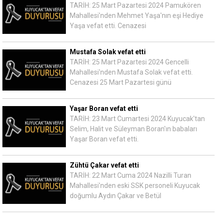
TARİH: 25 Mart Pazartesi 2024 Pamukören
Mahallesi'nden Mehmet Yaşa'nın eşi Hediye
Yaşa vefat etti. Cenazesi
Mustafa Solak vefat etti
TARİH: 25 Mart Pazartesi 2024 Gencelli
Mahallesi'nden Mustafa Solak vefat etti.
Cenazesi 25 Mart Pazartesi günü
Yaşar Boran vefat etti
TARİH: 23 Mart Cumartesi 2024 Kuyucak'tan
Selim, Halit ve Süleyman Boran'ın babaları
Yaşar Boran vefat etti.
Zühtü Çakar vefat etti
TARİH: 22 Mart Cuma 2024 Nazilli Turan
Mahallesi'nden eski SSK personeli Kuyucak
doğumlu Aydın Çakar ve Betül