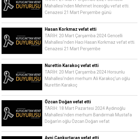
Mahallesi'nden Mehmet İnceoğlu vefat etti.
Cenazesi 21 Mart Perşembe günü
Hasan Korkmaz vefat etti
TARİH: 20 Mart Çarşamba 2024 Gencelli
Mahallesi'nden Hacı Hasan Korkmaz vefat etti.
Cenazesi 21 Mart Perşembe
Nurettin Karakoç vefat etti
TARİH: 20 Mart Çarşamba 2024 Horsunlu
Mahallesi'nden merhum Ali Karakoç'un oğlu
Nurettin Karakoç
Özcan Doğan vefat etti
TARİH: 18 Mart Pazartesi 2024 Aydınoğlu
Mahallesi'nden merhum Bandırmalı Mustafa
Doğan'ın oğlu Özcan Doğan vefat
Avni Cankurtaran vefat etti