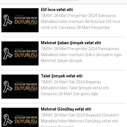
Elif İnce vefat etti
TARİH: 28 Mart Perşembe 2024 Sarıcaova
Mahallesi'nden merhum Ali Rıza kızı Elif İnce
vefat etti. Cenazesi 28 Mart Perşembe
Mehmet Şaban Şimşek vefat etti
TARİH: 28 Mart Perşembe 2024 Pamukören
Mahallesi'nden merhum Şükrü Şimşek'in oğlu
Mehmet Şaban Şimşek
Talat Şimşek vefat etti
TARİH: 26 Mart Salı 2024 Başaran
Mahallesi'nden Talat Şimşek vefat etti.
Cenazesi 26 Mart Salı günü öğle
Mehmet Gönültaş vefat etti
TARİH: 26 Mart Salı 2024 Beşeylül (Sinekler)
Mahallesi'nden Mehmet Gönültaş vefat etti.