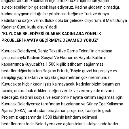
sağlayarak tüm kadınların eşit olarak huzur içerisinde yaşam
sürebilecekleri bir gelecek inşa ediyoruz. Kadına şiddetin olmadığı,
kadına saygının olduğu bir yıl olması dileğimle Türk ve dünya
kadınlarına sağlık ve mutluluk dolu bir gelecek diliyorum. 8 Mart Dünya
Kadınlar Günü kutlu olsun” dedi.
“KUYUCAK BELED
İ
YES
İ
OLARAK KADINLARA YÖNEL
İ
K
PROJELER
İ
HAYATA GEÇ
İ
RMEYE DEVAM ED
İ
YORUZ”
Kuyucak Belediyesi, Deniz Tekstil ve Gama Tekstil’in ortaklaşa
çalışmalarıyla Kadının Sosyal Ve Ekonomik Hayata Katılımı
kapsamında Kuyucak’ta 1.500 kişilik istihdam sağlanması
hedeflendiğini belirten Başkan Ertürk, “Böyle güzel bir projeye ev
sahipliği yapmaktan ve hayata geçirmekten çok memnunuz.
Kuyucak’ta hiçbir kadın işsiz kalmayacak. Kadınlar bizim başımızın
tacıdır, onlara hak ettikleri değeri verdik ve vermeye de devam
edeceğiz. Kadının sosyal ve ekonomik hayata katılım sağlaması için,
Kuyucak Belediyemiz tarafından hazırlanan ve Güney Ege Kalkınma
Ajansı (GEKA) tarafından onaylanan projemiz, faaliyete geçti.
Projemiz kapsamında 1.500 kişinin istihdam edilmesi
hedeflenmektedir. Belediyemizce açılan tekstil atölyesinde kadın