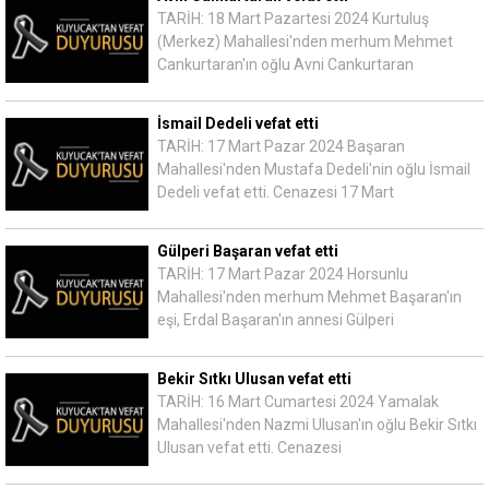
TARİH: 18 Mart Pazartesi 2024 Kurtuluş
(Merkez) Mahallesi'nden merhum Mehmet
Cankurtaran'ın oğlu Avni Cankurtaran
İsmail Dedeli vefat etti
TARİH: 17 Mart Pazar 2024 Başaran
Mahallesi'nden Mustafa Dedeli'nin oğlu İsmail
Dedeli vefat etti. Cenazesi 17 Mart
Gülperi Başaran vefat etti
TARİH: 17 Mart Pazar 2024 Horsunlu
Mahallesi'nden merhum Mehmet Başaran'ın
eşi, Erdal Başaran'ın annesi Gülperi
Bekir Sıtkı Ulusan vefat etti
TARİH: 16 Mart Cumartesi 2024 Yamalak
Mahallesi'nden Nazmi Ulusan'ın oğlu Bekir Sıtkı
Ulusan vefat etti. Cenazesi