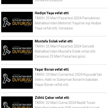
Cenazesi Beşeylül
Hediye Yaşa vefat etti
TARİH: 25 Mart Pazartesi 2024 Pamukören
Mahallesi'nden Mehmet Yaşa'nın eşi Hediye
Yaşa vefat etti. Cenazesi
Mustafa Solak vefat etti
TARİH: 25 Mart Pazartesi 2024 Gencelli
Mahallesi'nden Mustafa Solak vefat etti.
Cenazesi 25 Mart Pazartesi günü
Yaşar Boran vefat etti
TARİH: 23 Mart Cumartesi 2024 Kuyucak'tan
Selim, Halit ve Süleyman Boran'ın babaları
Yaşar Boran vefat etti.
Zühtü Çakar vefat etti
TARİH: 22 Mart Cuma 2024 Nazilli Turan
Mahallesi'nden eski SSK personeli Kuyucak