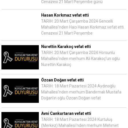
Cenazesi 21 Mart Perşembe günü
Hasan Korkmaz vefat etti
TARİH: 20 Mart Çarşamba 2024 Gencelli
Mahallesi'nden Hacı Hasan Korkmaz vefat etti.
Cenazesi 21 Mart Perşembe
Nurettin Karakoç vefat etti
TARİH: 20 Mart Çarşamba 2024 Horsunlu
Mahallesi'nden merhum Ali Karakoç'un oğlu
Nurettin Karakoç
Özcan Doğan vefat etti
TARİH: 18 Mart Pazartesi 2024 Aydınoğlu
Mahallesi'nden merhum Bandırmalı Mustafa
Doğan'ın oğlu Özcan Doğan vefat
Avni Cankurtaran vefat etti
TARİH: 18 Mart Pazartesi 2024 Kurtuluş
(Merkez) Mahallesi'nden merhum Mehmet