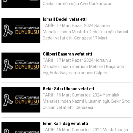
Cankurtaran'ın oğlu Avni Cankurtaran
İsmail Dedeli vefat etti
TARİH: 17 Mart Pazar 2024 Başaran
Mahallesi'nden Mustafa Dedeli'nin oğlu İsmail
Dedeli vefat etti. Cenazesi 17 Mart
Gülperi Başaran vefat etti
TARİH: 17 Mart Pazar 2024 Horsunlu
Mahallesi'nden merhum Mehmet Başaran'ın
eşi, Erdal Başaran'ın annesi Gülperi
Bekir Sıtkı Ulusan vefat etti
TARİH: 16 Mart Cumartesi 2024 Yamalak
Mahallesi'nden Nazmi Ulusan'ın oğlu Bekir Sıtkı
Ulusan vefat etti. Cenazesi
Emin Karlıdağ vefat etti
TARİH: 16 Mart Cumartesi 2024 Mustafapaşa