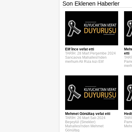
Son Eklenen Haberler
Elif İnce vefat etti
Mehm
TARİH: 28 Mart Perşembe 2024
etti
Sarıcaova Mahallesi'nden
TARİ
merhum Ali Rıza kızı Elif
Pamu
merh
Mehmet Gönültaş vefat etti
Hedi
TARİH: 26 Mart Salı 2024
TARİ
Beşeylül (Sinekler)
Pamu
Mahallesi'nden Mehmet
Mehm
Gönültaş