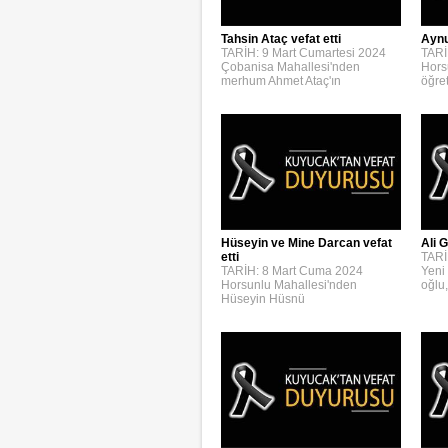
Aynur
Tahsin Ataç vefat etti
TARİ
TARİH: 9 Mart Cumartesi 2024
Hors
Çobanisa Mahallesi'nden
öğre
merhum Ahmet Ataç'ın
Hüseyin ve Mine Darcan vefat
Ali G
etti
TARİ
TARİH: 8 Mart Cuma 2024
Yeni
Horsunlu Mahallesi'nden
oğlu,
Hüseyin Hüsnü