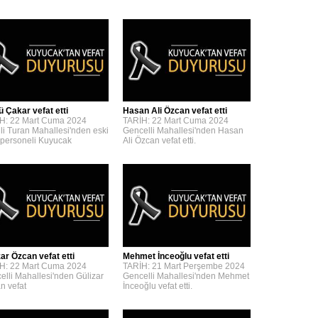
ü Çakar vefat etti
Hasan Ali Özcan vefat etti
H: 22 Mart Cuma 2024
TARİH: 22 Mart Cuma 2024
lli Turan Mahallesi'nden eski
Gencelli Mahallesi'nden Hasan
personeli Kuyucak
Ali Özcan vefat etti.
zar Özcan vefat etti
Mehmet İnceoğlu vefat etti
H: 22 Mart Cuma 2024
TARİH: 21 Mart Perşembe 2024
elli Mahallesi'nden Gülizar
Gencelli Mahallesi'nden Mehmet
n vefat
İnceoğlu vefat etti.