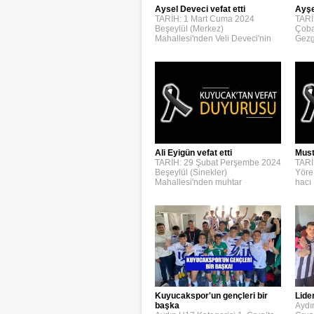
Aysel Deveci vefat etti
Ayşe
TARİH: 1 Mart Cuma 2024
TARİ
Beşeylül (Merkez)
Çoba
Mahallesi'nden Veli Deveci'nin
Gezg
Ali Eyigün vefat etti
Must
TARİH: 29 Şubat Perşembe 2024
TARİ
Beşeylül (Sinekler)
Yöre
Mahallesi'nden muhtar
hacı
Kuyucakspor'un gençleri bir
Lide
başka
Aydı