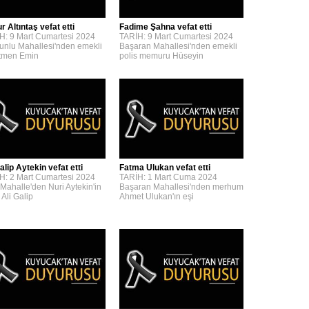
 Altıntaş vefat etti
Fadime Şahna vefat etti
H: 9 Mart Cumartesi 2024
TARİH: 9 Mart Cumartesi 2024
unlu Mahallesi'nden emekli
Başaran Mahallesi'nden emekli
tmen Emin
polis memuru Hüseyin
alip Aytekin vefat etti
Fatma Ulukan vefat etti
H: 2 Mart Cumartesi 2024
TARİH: 1 Mart Cuma 2024
 Mahalle'den Nuri Aytekin'in
Başaran Mahallesi'nden merhum
 Ali Galip
Ahmet Ulukan'ın eşi