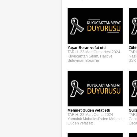
Yaşar Boran vefat etti
Züht
TARİH: 23 Mart Cumartesi 2024
TARİ
Kuyucak'tan Selim, Halit ve
Nazi
Süleyman Boran'ın
SSK 
Mehmet Güden vefat etti
Güli
TARİH: 22 Mart Cuma 2024
TARİ
Yamalak Mahallesi'nden Mehmet
Genc
Güden vefat etti.
Özca