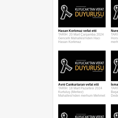
Hasan Korkmaz vefat etti
Nure
TARİH: 20 Mart Çarşamba 2024
TARİ
Gencelli Mahallesi'nden Hacı
Hors
Hasan Korkmaz
merh
Avni Cankurtaran vefat etti
İsmai
TARİH: 18 Mart Pazartesi 2024
TARİ
Kurtuluş (Merkez)
Başa
Mahallesi'nden merhum Mehmet
Dede