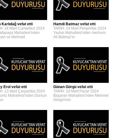
 Karlıdağ vefat etti
Hamdi Batmaz vefat etti
H: 16 Mart Cumartesi 2024
TARİH: 14 Mart Perşembe 2024
afapaşa Mahallesi'nden
Yaylalı Mahallesi'nden merhum
yin ve Mehmet
Ali Batmaz'ın
y Erol vefat etti
Günan Görgü vefat etti
H: 13 Mart Çarşamba 2024
TARİH: 10 Mart Pazar 2024
unlu Mahallesi'nden Dursun
Başaran Mahallesi'nden Mehmet
'un
Görgü'nün