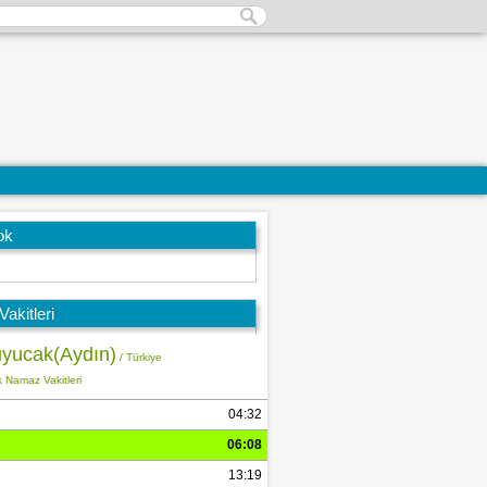
ok
akitleri