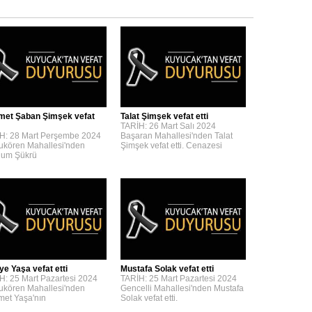
et Şaban Şimşek vefat
Talat Şimşek vefat etti
TARİH: 26 Mart Salı 2024
H: 28 Mart Perşembe 2024
Başaran Mahallesi'nden Talat
kören Mahallesi'nden
Şimşek vefat etti. Cenazesi
um Şükrü
ye Yaşa vefat etti
Mustafa Solak vefat etti
H: 25 Mart Pazartesi 2024
TARİH: 25 Mart Pazartesi 2024
kören Mahallesi'nden
Gencelli Mahallesi'nden Mustafa
et Yaşa'nın
Solak vefat etti.