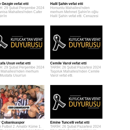
 Gezgin vefat etti
Halil Şahin vefat etti
H: 29 Şubat Perşembe 2024
Horsunlu Mahallesi'nden
nisa Mahallesi'nden Cafer
merhum Mehmet Şahin'in oğlu
in'in
Halil Şahin vefat etti. Cenazesi
afa Usun vefat etti
Cemile Varol vefat etti
H: 29 Şubat Perşembe 2024
TARİH: 26 Şubat Pazartesi 2024
 Mahallesi'nden merhum
Taşoluk Mahallesi'nden Cemile
 Mustafa Usun'un
Varol vefat etti.
r Çobanisaspor
Emine Tuncelli vefat etti
n Futbol 2. Amatör Küme 1.
TARİH: 26 Şubat Pazartesi 2024