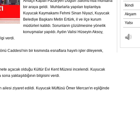
Amaçlı Kapalı Pazaryeri Düğün Salonu'nda muhtarla
bir araya geldi. Muhtarlarla yapılan toplantıya
Kuyucak Kaymakamı Fehmi Sinan Niyazi, Kuyucak
Belediye Başkanı Metin Ertürk, il ve ilçe kurum
müdürleri katıldı. Sorunların çözülmesine yönelik
konuşmalar yapıldı. Aydın Valisi Hüseyin Aksoy,
lgi verdi.
önü Caddesi'nin bir kısmında esnaflara hayırlı işler dileyerek,
ete açacak olduğu Kültür Evi Kent Müzesi incelendi. Kuyucak
sona yaklaşıldığının bilgisini verdi.
 ailesi ziyaret edildi. Kuyucak Müftüsü Ömer Mercan'ın eşliğinde