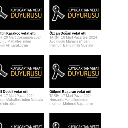
ttin Karakoç vefat etti
Özcan Doğan vefat etti
H: 20 Mart Çarşamba 2024
TARİH: 18 Mart Pazartesi 2024
unlu Mahallesi'nden
Aydınoğlu Mahallesi'nden
um Ali Karakoç'un
merhum Bandırmalı Mustafa
l Dedeli vefat etti
Gülperi Başaran vefat etti
H: 17 Mart Pazar 2024
TARİH: 17 Mart Pazar 2024
ran Mahallesi'nden Mustafa
Horsunlu Mahallesi'nden
li'nin oğlu
merhum Mehmet Başaran'ın