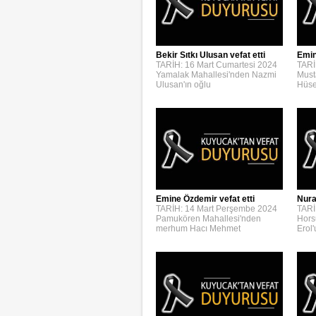
Bekir Sıtkı Ulusan vefat etti
Emin
TARİH: 16 Mart Cumartesi 2024
TARİ
Yamalak Mahallesi'nden Nazmi
Must
Ulusan'ın oğlu
Hüse
Emine Özdemir vefat etti
Nura
TARİH: 14 Mart Perşembe 2024
TARİ
Pamukören Mahallesi'nden
Hors
merhum Hacı Mehmet
Erol