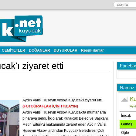
CEMİYETLER
DOĞANLAR
DUYURULAR
Resmi ilanlar
ak'ı ziyaret etti
Facebo
Namaz V
Aydın Valisi Hüseyin Aksoy, Kuyucak'ı ziyaret etti.
(FOTOĞRAFLAR İÇİN TIKLAYIN)
Aydın Valisi Hüseyin Aksoy, Kuyucak'ta muhtarlarla
bir araya geldi. İlk olarak Kuyucak Belediye Başkanı
Metin Ertürk'ü makamında ziyaret eden Aydın Valisi
Hüseyin Aksoy, ardından Kuyucak Belediyesi Çok