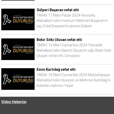
Gülperi Başaran vefat etti
TARİH: 17 Mart Pazar 2024 Horsunlu
Mahallesi'nden merhum Mehmet Başaran'ın
eşi, Erdal Başaran'ın annesi Gülperi
Bekir Sıtkı Ulusan vefat etti
TARİH: 16 Mart Cumartesi 2024 Yamalak
Mahallesi'nden Nazmi Ulusan'ın oğlu Bekir Sıtkı
Ulusan vefat etti. Cenazesi
Emin Karlıdağ vefat etti
TARİH: 16 Mart Cumartesi 2024 Mustafapaşa
Mahallesi'nden Hüseyin ve Mehmet Karlıdağ'ın
babaları, kahveci Yaşar
Video Haberler