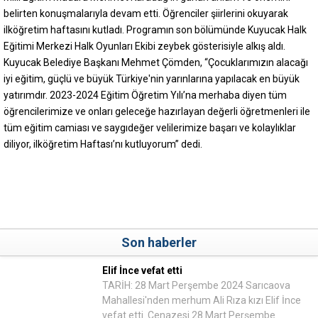
belirten konuşmalarıyla devam etti. Öğrenciler şiirlerini okuyarak
ilköğretim haftasını kutladı. Programın son bölümünde Kuyucak Halk
Eğitimi Merkezi Halk Oyunları Ekibi zeybek gösterisiyle alkış aldı.
Kuyucak Belediye Başkanı Mehmet Çömden, “Çocuklarımızın alacağı
iyi eğitim, güçlü ve büyük Türkiye'nin yarınlarına yapılacak en büyük
yatırımdır. 2023-2024 Eğitim Öğretim Yılı’na merhaba diyen tüm
öğrencilerimize ve onları geleceğe hazırlayan değerli öğretmenleri ile
tüm eğitim camiası ve saygıdeğer velilerimize başarı ve kolaylıklar
diliyor, ilköğretim Haftası’nı kutluyorum” dedi.
Son haberler
Elif İnce vefat etti
TARİH: 28 Mart Perşembe 2024 Sarıcaova
Mahallesi'nden merhum Ali Rıza kızı Elif İnce
vefat etti. Cenazesi 28 Mart Perşembe