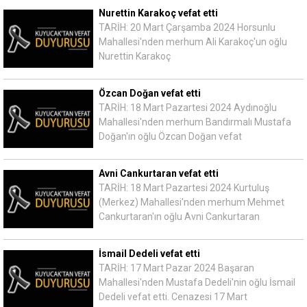
Nurettin Karakoç vefat etti
TARİH: 20 Mart Çarşamba 2024 Horsunlu
Mahallesi'nden merhum Ali Karakoç'un oğlu
Nurettin Karakoç
Özcan Doğan vefat etti
TARİH: 18 Mart Pazartesi 2024 Aydınoğlu
Mahallesi'nden merhum Bandırmalı Mustafa
Doğan'ın oğlu Özcan Doğan vefat
Avni Cankurtaran vefat etti
TARİH: 18 Mart Pazartesi 2024 Kurtuluş
(Merkez) Mahallesi'nden merhum Mehmet
Cankurtaran'ın oğlu Avni Cankurtaran
İsmail Dedeli vefat etti
TARİH: 17 Mart Pazar 2024 Başaran
Mahallesi'nden Mustafa Dedeli'nin oğlu İsmail
Dedeli vefat etti. Cenazesi 17 Mart