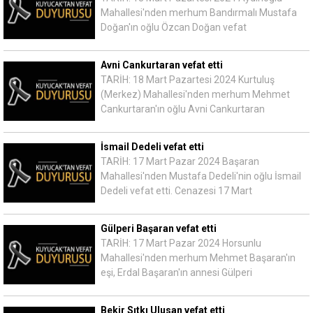
Mahallesi'nden merhum Bandırmalı Mustafa
Doğan'ın oğlu Özcan Doğan vefat
Avni Cankurtaran vefat etti
TARİH: 18 Mart Pazartesi 2024 Kurtuluş
(Merkez) Mahallesi'nden merhum Mehmet
Cankurtaran'ın oğlu Avni Cankurtaran
İsmail Dedeli vefat etti
TARİH: 17 Mart Pazar 2024 Başaran
Mahallesi'nden Mustafa Dedeli'nin oğlu İsmail
Dedeli vefat etti. Cenazesi 17 Mart
Gülperi Başaran vefat etti
TARİH: 17 Mart Pazar 2024 Horsunlu
Mahallesi'nden merhum Mehmet Başaran'ın
eşi, Erdal Başaran'ın annesi Gülperi
Bekir Sıtkı Ulusan vefat etti