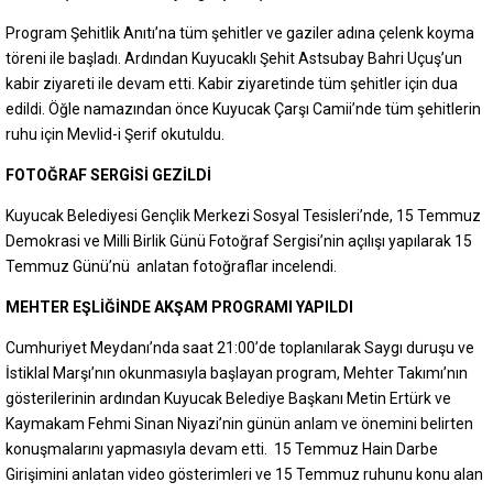
Program Şehitlik Anıtı’na tüm şehitler ve gaziler adına çelenk koyma
töreni ile başladı. Ardından Kuyucaklı Şehit Astsubay Bahri Uçuş’un
kabir ziyareti ile devam etti. Kabir ziyaretinde tüm şehitler için dua
edildi. Öğle namazından önce Kuyucak Çarşı Camii’nde tüm şehitlerin
ruhu için Mevlid-i Şerif okutuldu.
FOTOĞRAF SERGİSİ GEZİLDİ
Kuyucak Belediyesi Gençlik Merkezi Sosyal Tesisleri’nde, 15 Temmuz
Demokrasi ve Milli Birlik Günü Fotoğraf Sergisi’nin açılışı yapılarak 15
Temmuz Günü’nü anlatan fotoğraflar incelendi.
MEHTER EŞLİĞİNDE AKŞAM PROGRAMI YAPILDI
Cumhuriyet Meydanı’nda saat 21:00’de toplanılarak Saygı duruşu ve
İstiklal Marşı’nın okunmasıyla başlayan program, Mehter Takımı’nın
gösterilerinin ardından Kuyucak Belediye Başkanı Metin Ertürk ve
Kaymakam Fehmi Sinan Niyazi’nin günün anlam ve önemini belirten
konuşmalarını yapmasıyla devam etti. 15 Temmuz Hain Darbe
Girişimini anlatan video gösterimleri ve 15 Temmuz ruhunu konu alan