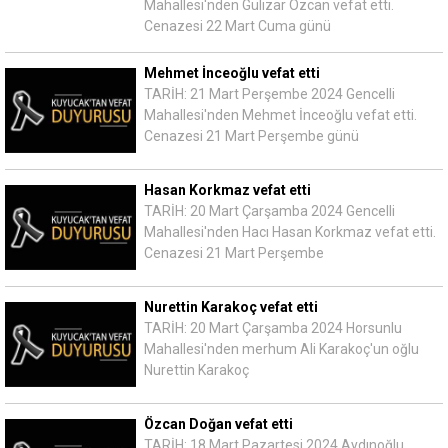
Mahallesi'nden Gülizar Özcan vefat etti.
Cenazesi 22 Mart Cuma günü
Mehmet İnceoğlu vefat etti
TARİH: 21 Mart Perşembe 2024 Gencelli
Mahallesi'nden Mehmet İnceoğlu vefat etti.
Cenazesi 21 Mart Perşembe günü
Hasan Korkmaz vefat etti
TARİH: 20 Mart Çarşamba 2024 Gencelli
Mahallesi'nden Hacı Hasan Korkmaz vefat etti.
Cenazesi 21 Mart Perşembe
Nurettin Karakoç vefat etti
TARİH: 20 Mart Çarşamba 2024 Horsunlu
Mahallesi'nden merhum Ali Karakoç'un oğlu
Nurettin Karakoç
Özcan Doğan vefat etti
TARİH: 18 Mart Pazartesi 2024 Aydınoğlu