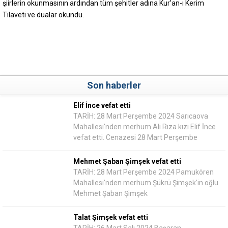
şiirlerin okunmasının ardından tüm şehitler adına Kur’an-ı Kerim
Tilaveti ve dualar okundu.
Son haberler
Elif İnce vefat etti
TARİH: 28 Mart Perşembe 2024 Sarıcaova
Mahallesi'nden merhum Ali Rıza kızı Elif İnce
vefat etti. Cenazesi 28 Mart Perşembe
Mehmet Şaban Şimşek vefat etti
TARİH: 28 Mart Perşembe 2024 Pamukören
Mahallesi'nden merhum Şükrü Şimşek'in oğlu
Mehmet Şaban Şimşek
Talat Şimşek vefat etti