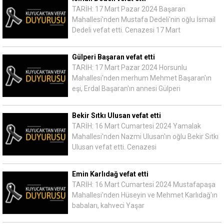
TARİH: 17 Mart Pazar 2024 Başaran
Mahallesi'nden Mustafa Dedeli'nin oğlu İsmail
Dedeli vefat etti. Cenazesi 17 Mart
Gülperi Başaran vefat etti
TARİH: 17 Mart Pazar 2024 Horsunlu
Mahallesi'nden merhum Mehmet Başaran'ın
eşi, Erdal Başaran'ın annesi Gülperi
Bekir Sıtkı Ulusan vefat etti
TARİH: 16 Mart Cumartesi 2024 Yamalak
Mahallesi'nden Nazmi Ulusan'ın oğlu Bekir Sıtkı
Ulusan vefat etti. Cenazesi
Emin Karlıdağ vefat etti
TARİH: 16 Mart Cumartesi 2024 Mustafapaşa
Mahallesi'nden Hüseyin ve Mehmet Karlıdağ'ın
babaları, kahveci Yaşar