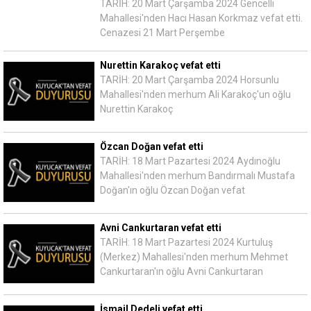
TARİH: 20 Mart Çarşamba 2024 Gencelli
Mahallesi'nden Hacı Hasan Korkmaz vefat etti.
Cenazesi 21 Mart Perşembe
Nurettin Karakoç vefat etti
TARİH: 20 Mart Çarşamba 2024 Horsunlu
Mahallesi'nden merhum Ali Karakoç'un oğlu
Nurettin Karakoç
Özcan Doğan vefat etti
TARİH: 18 Mart Pazartesi 2024 Aydınoğlu
Mahallesi'nden merhum Bandırmalı Mustafa
Doğan'ın oğlu Özcan Doğan vefat
Avni Cankurtaran vefat etti
TARİH: 18 Mart Pazartesi 2024 Kurtuluş
(Merkez) Mahallesi'nden merhum Mehmet
Cankurtaran'ın oğlu Avni Cankurtaran
İsmail Dedeli vefat etti