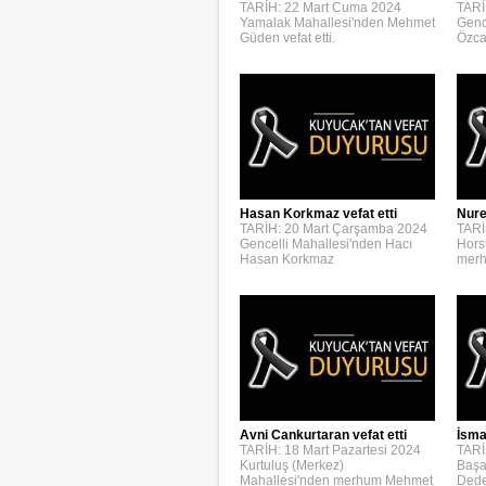
TARİH: 22 Mart Cuma 2024
TARİ
Yamalak Mahallesi'nden Mehmet
Genc
Güden vefat etti.
Özca
Hasan Korkmaz vefat etti
Nure
TARİH: 20 Mart Çarşamba 2024
TARİ
Gencelli Mahallesi'nden Hacı
Hors
Hasan Korkmaz
merh
Avni Cankurtaran vefat etti
İsmai
TARİH: 18 Mart Pazartesi 2024
TARİ
Kurtuluş (Merkez)
Başa
Mahallesi'nden merhum Mehmet
Dede