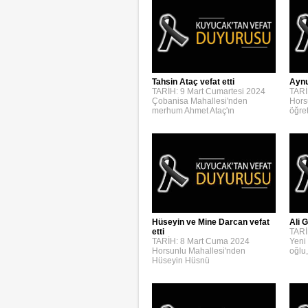
Aynur
Tahsin Ataç vefat etti
TARİ
TARİH: 9 Mart Cumartesi 2024
Hors
Çobanisa Mahallesi'nden
öğre
merhum Ahmet Ataç'ın
Hüseyin ve Mine Darcan vefat
Ali G
etti
TARİ
TARİH: 8 Mart Cuma 2024
Yeni
Horsunlu Mahallesi'nden
oğlu,
Hüseyin Hüsnü