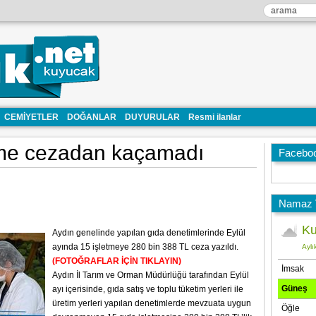
CEMİYETLER
DOĞANLAR
DUYURULAR
Resmi ilanlar
tme cezadan kaçamadı
Facebo
Namaz V
Aydın genelinde yapılan gıda denetimlerinde Eylül
ayında 15 işletmeye 280 bin 388 TL ceza yazıldı.
(FOTOĞRAFLAR İÇİN TIKLAYIN)
Aydın İl Tarım ve Orman Müdürlüğü tarafından Eylül
ayı içerisinde, gıda satış ve toplu tüketim yerleri ile
üretim yerleri yapılan denetimlerde mevzuata uygun