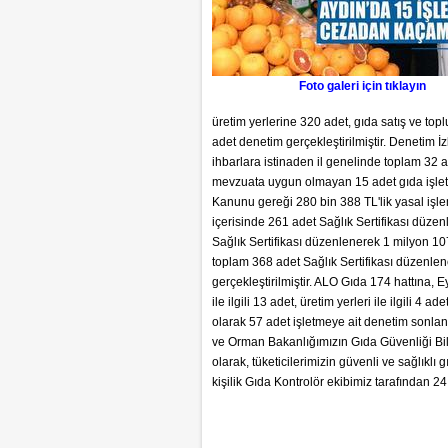
Foto galeri için tıklayın
üretim yerlerine 320 adet, gıda satış ve top
adet denetim gerçekleştirilmiştir. Denetim İ
ihbarlara istinaden il genelinde toplam 32
mevzuata uygun olmayan 15 adet gıda işletm
Kanunu gereği 280 bin 388 TL'lik yasal işl
içerisinde 261 adet Sağlık Sertifikası düze
Sağlık Sertifikası düzenlenerek 1 milyon 1
toplam 368 adet Sağlık Sertifikası düzenle
gerçekleştirilmiştir. ALO Gıda 174 hattına, Eyl
ile ilgili 13 adet, üretim yerleri ile ilgili 4 
olarak 57 adet işletmeye ait denetim sonland
ve Orman Bakanlığımızın Gıda Güvenliği Bil
olarak, tüketicilerimizin güvenli ve sağlıkl
kişilik Gıda Kontrolör ekibimiz tarafından 24