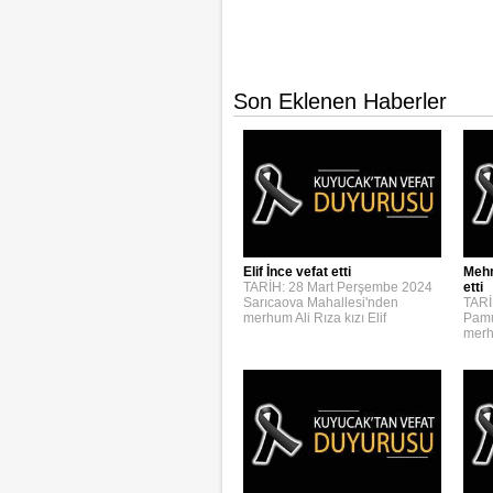
Son Eklenen Haberler
Elif İnce vefat etti
Mehm
TARİH: 28 Mart Perşembe 2024
etti
Sarıcaova Mahallesi'nden
TARİ
merhum Ali Rıza kızı Elif
Pamu
merh