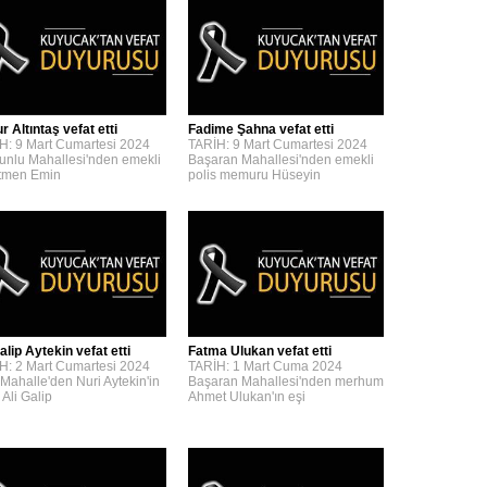
 Altıntaş vefat etti
Fadime Şahna vefat etti
H: 9 Mart Cumartesi 2024
TARİH: 9 Mart Cumartesi 2024
unlu Mahallesi'nden emekli
Başaran Mahallesi'nden emekli
tmen Emin
polis memuru Hüseyin
alip Aytekin vefat etti
Fatma Ulukan vefat etti
H: 2 Mart Cumartesi 2024
TARİH: 1 Mart Cuma 2024
 Mahalle'den Nuri Aytekin'in
Başaran Mahallesi'nden merhum
 Ali Galip
Ahmet Ulukan'ın eşi