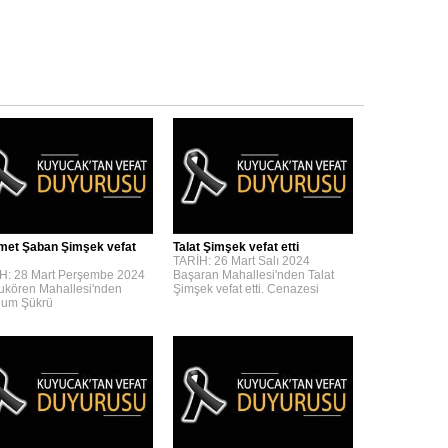
et Şaban Şimşek vefat
Talat Şimşek vefat etti
TARİH: 26 Mart Salı 2024
H: 28 Mart Perşembe 2024
Başaran Mahallesi'nden Talat
kören Mahallesi'nden
Şimşek vefat etti. Cenazesi
um Şükrü