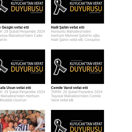
 Gezgin vefat etti
Halil Şahin vefat etti
H: 29 Şubat Perşembe 2024
Horsunlu Mahallesi'nden
nisa Mahallesi'nden Cafer
merhum Mehmet Şahin'in oğlu
in'in
Halil Şahin vefat etti. Cenazesi
afa Usun vefat etti
Cemile Varol vefat etti
H: 29 Şubat Perşembe 2024
TARİH: 26 Şubat Pazartesi 2024
 Mahallesi'nden merhum
Taşoluk Mahallesi'nden Cemile
 Mustafa Usun'un
Varol vefat etti.