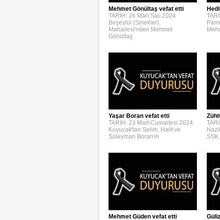
Mehmet Gönültaş vefat etti
Hedi
TARİH: 26 Mart Salı 2024
TARİ
Beşeylül (Sinekler)
Pamu
Mahallesi'nden Mehmet
Mehm
Gönültaş
Yaşar Boran vefat etti
Züht
TARİH: 23 Mart Cumartesi 2024
TARİ
Kuyucak'tan Selim, Halit ve
Nazi
Süleyman Boran'ın
SSK 
Mehmet Güden vefat etti
Güli