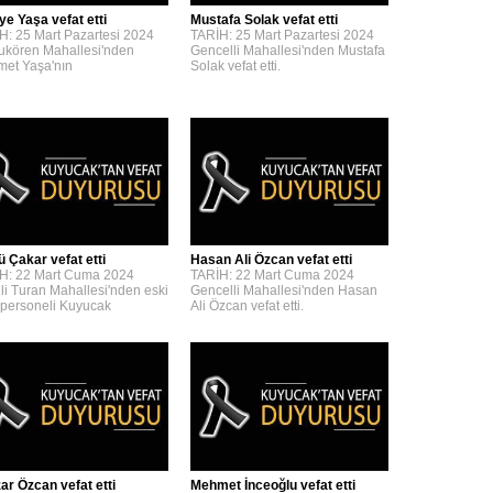
ye Yaşa vefat etti
Mustafa Solak vefat etti
H: 25 Mart Pazartesi 2024
TARİH: 25 Mart Pazartesi 2024
kören Mahallesi'nden
Gencelli Mahallesi'nden Mustafa
et Yaşa'nın
Solak vefat etti.
ü Çakar vefat etti
Hasan Ali Özcan vefat etti
H: 22 Mart Cuma 2024
TARİH: 22 Mart Cuma 2024
lli Turan Mahallesi'nden eski
Gencelli Mahallesi'nden Hasan
personeli Kuyucak
Ali Özcan vefat etti.
zar Özcan vefat etti
Mehmet İnceoğlu vefat etti