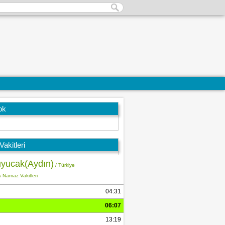
ok
akitleri