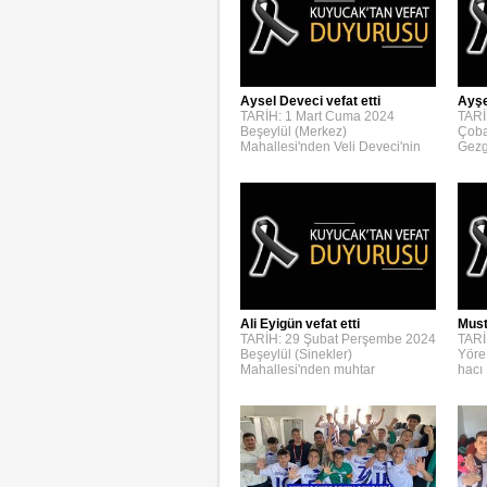
Aysel Deveci vefat etti
Ayşe
TARİH: 1 Mart Cuma 2024
TARİ
Beşeylül (Merkez)
Çoba
Mahallesi'nden Veli Deveci'nin
Gezg
Ali Eyigün vefat etti
Must
TARİH: 29 Şubat Perşembe 2024
TARİ
Beşeylül (Sinekler)
Yöre
Mahallesi'nden muhtar
hacı