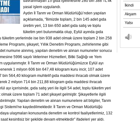
davranmayan 15 gıda işletmesine 280 bin 388 TL’lik
yasal işlem uygulandı.
Aydın İl Tarım ve Orman Müdürlüğü’nden yapılan
açıklamada, “İlimizde toplam, 2 bin 145 adet gıda
üretim yeri, 13 bin 650 adet gıda satış ve toplu
tüketim yeri bulunmakta olup, Eylül ayında gıda
lu tüketim yerlerinde ise bin 938 adet olmak üzere toplam 2 bin 258
zleme Programı, şikayet, Yıllık Denetim Programı, zehirlenme gibi
 adet numune alınmış, yapılan denetim ve alınan numuneler sonucu
esine 5996 sayılı Veteriner Hizmetleri, Bitki Sağlığı ve Yem
em uygulanmıştır. İl Tarım ve Orman Müdürlüğümüzce Eylül ayı
nlenerek 1 milyon 606 bin 647,48 kilogram kuru incir, 107 adet
07 bin 564,40 kilogram muhtelif gıda maddesi ihracatı olmak üzere
nerek 2 milyon 714 bin 211,88 kilogram gıda maddesi ihracatı
ül ayı içerisinde, gıda satış yeri ile ilgili 54 adet, toplu tüketim yeri
adet olmak üzere toplam 71 adet şikayet gelmiştir. Şikayetlerle ilgili
ırılmıştır. Yapılan denetim ve alınan numunelere ait bilgiler, Tarım
gi Sistemi'ne kaydedilmektedir. İl Tarım ve Orman Müdürlüğü
ı gıdaya ulaşmaları konusunda denetim ve kontrol faaliyetlerimiz, 132
 saat kesintisiz bir şekilde devam etmektedir” ifadeleri yer aldı.