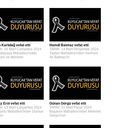
 Karlıdağ vefat etti
Hamdi Batmaz vefat etti
H: 16 Mart Cumartesi 2024
TARİH: 14 Mart Perşembe 2024
afapaşa Mahallesi'nden
Yaylalı Mahallesi'nden merhum
yin ve Mehmet
Ali Batmaz'ın
y Erol vefat etti
Günan Görgü vefat etti
H: 13 Mart Çarşamba 2024
TARİH: 10 Mart Pazar 2024
unlu Mahallesi'nden Dursun
Başaran Mahallesi'nden Mehmet
'un
Görgü'nün