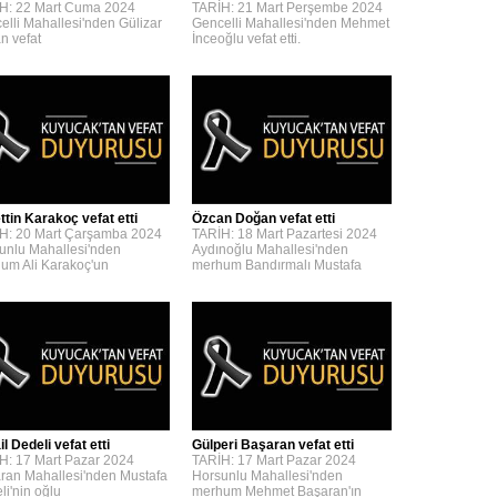
H: 22 Mart Cuma 2024
TARİH: 21 Mart Perşembe 2024
elli Mahallesi'nden Gülizar
Gencelli Mahallesi'nden Mehmet
n vefat
İnceoğlu vefat etti.
ttin Karakoç vefat etti
Özcan Doğan vefat etti
H: 20 Mart Çarşamba 2024
TARİH: 18 Mart Pazartesi 2024
unlu Mahallesi'nden
Aydınoğlu Mahallesi'nden
um Ali Karakoç'un
merhum Bandırmalı Mustafa
l Dedeli vefat etti
Gülperi Başaran vefat etti
H: 17 Mart Pazar 2024
TARİH: 17 Mart Pazar 2024
ran Mahallesi'nden Mustafa
Horsunlu Mahallesi'nden
li'nin oğlu
merhum Mehmet Başaran'ın