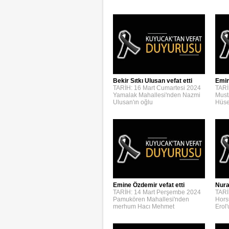
Bekir Sıtkı Ulusan vefat etti
Emin
TARİH: 16 Mart Cumartesi 2024
TARİ
Yamalak Mahallesi'nden Nazmi
Must
Ulusan'ın oğlu
Hüse
Emine Özdemir vefat etti
Nura
TARİH: 14 Mart Perşembe 2024
TARİ
Pamukören Mahallesi'nden
Hors
merhum Hacı Mehmet
Erol