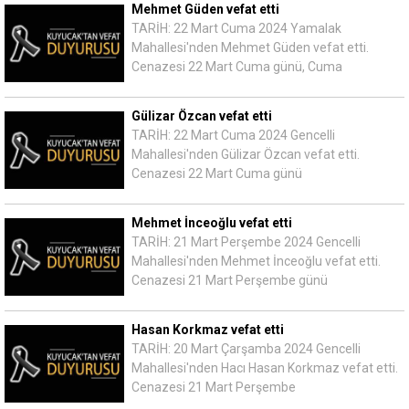
Mehmet Güden vefat etti
TARİH: 22 Mart Cuma 2024 Yamalak
Mahallesi'nden Mehmet Güden vefat etti.
Cenazesi 22 Mart Cuma günü, Cuma
Gülizar Özcan vefat etti
TARİH: 22 Mart Cuma 2024 Gencelli
Mahallesi'nden Gülizar Özcan vefat etti.
Cenazesi 22 Mart Cuma günü
Mehmet İnceoğlu vefat etti
TARİH: 21 Mart Perşembe 2024 Gencelli
Mahallesi'nden Mehmet İnceoğlu vefat etti.
Cenazesi 21 Mart Perşembe günü
Hasan Korkmaz vefat etti
TARİH: 20 Mart Çarşamba 2024 Gencelli
Mahallesi'nden Hacı Hasan Korkmaz vefat etti.
Cenazesi 21 Mart Perşembe