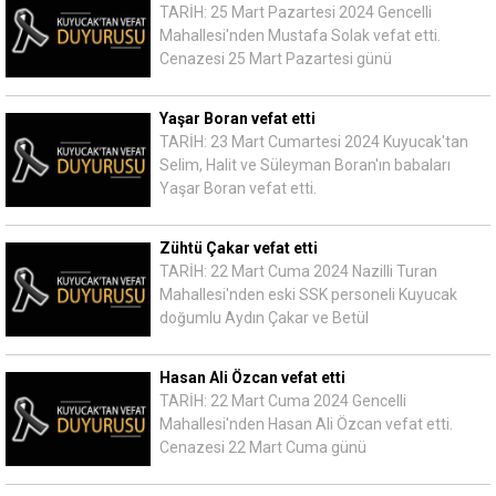
TARİH: 25 Mart Pazartesi 2024 Gencelli
Mahallesi'nden Mustafa Solak vefat etti.
Cenazesi 25 Mart Pazartesi günü
Yaşar Boran vefat etti
TARİH: 23 Mart Cumartesi 2024 Kuyucak'tan
Selim, Halit ve Süleyman Boran'ın babaları
Yaşar Boran vefat etti.
Zühtü Çakar vefat etti
TARİH: 22 Mart Cuma 2024 Nazilli Turan
Mahallesi'nden eski SSK personeli Kuyucak
doğumlu Aydın Çakar ve Betül
Hasan Ali Özcan vefat etti
TARİH: 22 Mart Cuma 2024 Gencelli
Mahallesi'nden Hasan Ali Özcan vefat etti.
Cenazesi 22 Mart Cuma günü