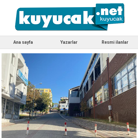
Ana sayfa
Yazarlar
Resmi ilanlar