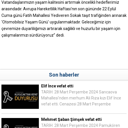
Vatandaşlarımızın yaşam kalitesini artırmak öncelikli hedeflerimiz
arasındadır. Avrupa Hareketlilik Haftası’nın son gününde 22 Eylül
Cuma günü Fatih Mahallesi Yediveren Sokak taşıt trafiğinden arınarak
'Otomobilsiz Yaşam Günü' uygulanmaktadır. Geleceğimiz için
çevremize duyarlılığımızı artırarak sağlıklı ve huzurlu bir yaşam için
çalışmalarımızı sürdürüyoruz” dedi.
Son haberler
Elif İnce vefat etti
TARİH: 28 Mart Perşembe 2024 Sarıcaova
Mahallesi'nden merhum Ali Rıza kızı Elif İnce
vefat etti. Cenazesi 28 Mart Perşembe
Mehmet Şaban Şimşek vefat etti
TARİH: 28 Mart Perşembe 2024 Pamukören