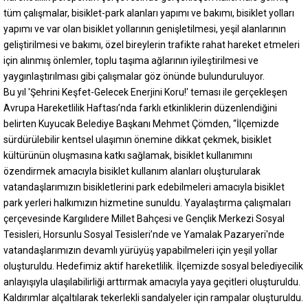
tüm çalışmalar, bisiklet-park alanları yapımı ve bakımı, bisiklet yolları
yapımı ve var olan bisiklet yollarının genişletilmesi, yeşil alanlarının
geliştirilmesi ve bakımı, özel bireylerin trafikte rahat hareket etmeleri
için alınmış önlemler, toplu taşıma ağlarının iyileştirilmesi ve
yaygınlaştırılması gibi çalışmalar göz önünde bulunduruluyor.
Bu yıl 'Şehrini Keşfet-Gelecek Enerjini Koru!' teması ile gerçekleşen
Avrupa Hareketlilik Haftası’nda farklı etkinliklerin düzenlendiğini
belirten Kuyucak Belediye Başkanı Mehmet Çömden, “İlçemizde
sürdürülebilir kentsel ulaşımın önemine dikkat çekmek, bisiklet
kültürünün oluşmasına katkı sağlamak, bisiklet kullanımını
özendirmek amacıyla bisiklet kullanım alanları oluşturularak
vatandaşlarımızın bisikletlerini park edebilmeleri amacıyla bisiklet
park yerleri halkımızın hizmetine sunuldu. Yayalaştırma çalışmaları
çerçevesinde Kargılıdere Millet Bahçesi ve Gençlik Merkezi Sosyal
Tesisleri, Horsunlu Sosyal Tesisleri’nde ve Yamalak Pazaryeri'nde
vatandaşlarımızın devamlı yürüyüş yapabilmeleri için yeşil yollar
oluşturuldu. Hedefimiz aktif hareketlilik. İlçemizde sosyal belediyecilik
anlayışıyla ulaşılabilirliği arttırmak amacıyla yaya geçitleri oluşturuldu.
Kaldırımlar alçaltılarak tekerlekli sandalyeler için rampalar oluşturuldu.