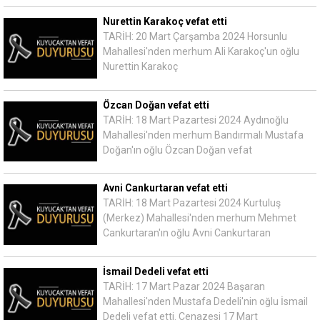
Nurettin Karakoç vefat etti
TARİH: 20 Mart Çarşamba 2024 Horsunlu
Mahallesi'nden merhum Ali Karakoç'un oğlu
Nurettin Karakoç
Özcan Doğan vefat etti
TARİH: 18 Mart Pazartesi 2024 Aydınoğlu
Mahallesi'nden merhum Bandırmalı Mustafa
Doğan'ın oğlu Özcan Doğan vefat
Avni Cankurtaran vefat etti
TARİH: 18 Mart Pazartesi 2024 Kurtuluş
(Merkez) Mahallesi'nden merhum Mehmet
Cankurtaran'ın oğlu Avni Cankurtaran
İsmail Dedeli vefat etti
TARİH: 17 Mart Pazar 2024 Başaran
Mahallesi'nden Mustafa Dedeli'nin oğlu İsmail
Dedeli vefat etti. Cenazesi 17 Mart