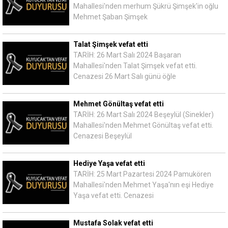
Mahallesi'nden merhum Şükrü Şimşek'in oğlu
Mehmet Şaban Şimşek
Talat Şimşek vefat etti
TARİH: 26 Mart Salı 2024 Başaran
Mahallesi'nden Talat Şimşek vefat etti.
Cenazesi 26 Mart Salı günü öğle
Mehmet Gönültaş vefat etti
TARİH: 26 Mart Salı 2024 Beşeylül (Sinekler)
Mahallesi'nden Mehmet Gönültaş vefat etti.
Cenazesi Beşeylül
Hediye Yaşa vefat etti
TARİH: 25 Mart Pazartesi 2024 Pamukören
Mahallesi'nden Mehmet Yaşa'nın eşi Hediye
Yaşa vefat etti. Cenazesi
Mustafa Solak vefat etti