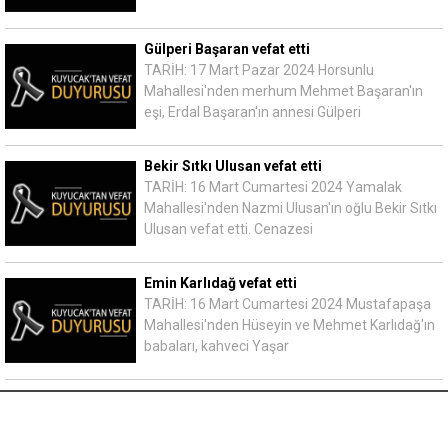
Gülperi Başaran vefat etti
TARİH: 17 Mart Pazar 2024 Horsunlu
Mahallesi'nden merhum Mehmet Başaran'ın
eşi, Erdal Başaran'ın annesi Gülperi
Bekir Sıtkı Ulusan vefat etti
TARİH: 16 Mart Cumartesi 2024 Yamalak
Mahallesi'nden Nazmi Ulusan'ın oğlu Bekir Sıtkı
Ulusan vefat etti. Cenazesi
Emin Karlıdağ vefat etti
TARİH: 16 Mart Cumartesi 2024 Mustafapaşa
Mahallesi'nden Hüseyin ve Mehmet Karlıdağ'ın
babaları, kahveci Yaşar
Video Haberler