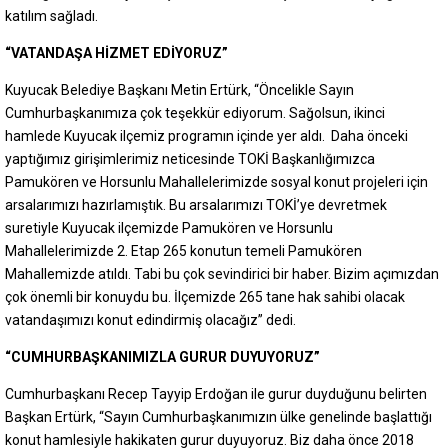
katılım sağladı.
“VATANDAŞA HİZMET EDİYORUZ”
Kuyucak Belediye Başkanı Metin Ertürk, “Öncelikle Sayın
Cumhurbaşkanımıza çok teşekkür ediyorum. Sağolsun, ikinci
hamlede Kuyucak ilçemiz programın içinde yer aldı. Daha önceki
yaptığımız girişimlerimiz neticesinde TOKİ Başkanlığımızca
Pamukören ve Horsunlu Mahallelerimizde sosyal konut projeleri için
arsalarımızı hazırlamıştık. Bu arsalarımızı TOKİ’ye devretmek
suretiyle Kuyucak ilçemizde Pamukören ve Horsunlu
Mahallelerimizde 2. Etap 265 konutun temeli Pamukören
Mahallemizde atıldı. Tabi bu çok sevindirici bir haber. Bizim açımızdan
çok önemli bir konuydu bu. İlçemizde 265 tane hak sahibi olacak
vatandaşımızı konut edindirmiş olacağız” dedi.
“CUMHURBAŞKANIMIZLA GURUR DUYUYORUZ”
Cumhurbaşkanı Recep Tayyip Erdoğan ile gurur duyduğunu belirten
Başkan Ertürk, “Sayın Cumhurbaşkanımızın ülke genelinde başlattığı
konut hamlesiyle hakikaten gurur duyuyoruz. Biz daha önce 2018