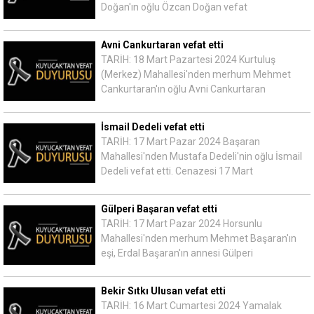
Doğan'ın oğlu Özcan Doğan vefat
Avni Cankurtaran vefat etti
TARİH: 18 Mart Pazartesi 2024 Kurtuluş
(Merkez) Mahallesi'nden merhum Mehmet
Cankurtaran'ın oğlu Avni Cankurtaran
İsmail Dedeli vefat etti
TARİH: 17 Mart Pazar 2024 Başaran
Mahallesi'nden Mustafa Dedeli'nin oğlu İsmail
Dedeli vefat etti. Cenazesi 17 Mart
Gülperi Başaran vefat etti
TARİH: 17 Mart Pazar 2024 Horsunlu
Mahallesi'nden merhum Mehmet Başaran'ın
eşi, Erdal Başaran'ın annesi Gülperi
Bekir Sıtkı Ulusan vefat etti
TARİH: 16 Mart Cumartesi 2024 Yamalak