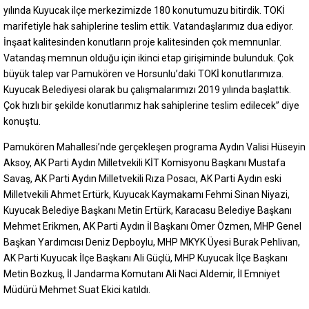
yılında Kuyucak ilçe merkezimizde 180 konutumuzu bitirdik. TOKİ
marifetiyle hak sahiplerine teslim ettik. Vatandaşlarımız dua ediyor.
İnşaat kalitesinden konutların proje kalitesinden çok memnunlar.
Vatandaş memnun olduğu için ikinci etap girişiminde bulunduk. Çok
büyük talep var Pamukören ve Horsunlu’daki TOKİ konutlarımıza.
Kuyucak Belediyesi olarak bu çalışmalarımızı 2019 yılında başlattık.
Çok hızlı bir şekilde konutlarımız hak sahiplerine teslim edilecek” diye
konuştu.
Pamukören Mahallesi’nde gerçekleşen programa Aydın Valisi Hüseyin
Aksoy, AK Parti Aydın Milletvekili KİT Komisyonu Başkanı Mustafa
Savaş, AK Parti Aydın Milletvekili Rıza Posacı, AK Parti Aydın eski
Milletvekili Ahmet Ertürk, Kuyucak Kaymakamı Fehmi Sinan Niyazi,
Kuyucak Belediye Başkanı Metin Ertürk, Karacasu Belediye Başkanı
Mehmet Erikmen, AK Parti Aydın İl Başkanı Ömer Özmen, MHP Genel
Başkan Yardımcısı Deniz Depboylu, MHP MKYK Üyesi Burak Pehlivan,
AK Parti Kuyucak İlçe Başkanı Ali Güçlü, MHP Kuyucak İlçe Başkanı
Metin Bozkuş, İl Jandarma Komutanı Ali Naci Aldemir, İl Emniyet
Müdürü Mehmet Suat Ekici katıldı.