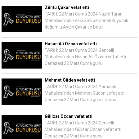
Zühtü Çakar vefat etti
TARİH: 22 Mart Cuma 2024 Nazilli Turan
Mahallesi'nden eski SSK personeli Kuyucak
doğumlu Aydın Çakar ve Betül
Hasan Ali Özcan vefat etti
TARİH: 22 Mart Cuma 2024 Gencelli
Mahallesi'nden Hasan Ali Özcan vefat etti.
Cenazesi 22 Mart Cuma günü
Mehmet Güden vefat etti
TARİH: 22 Mart Cuma 2024 Yamalak
Mahallesi'nden Mehmet Güden vefat etti.
Cenazesi 22 Mart Cuma günü, Cuma
Gülizar Özcan vefat etti
TARİH: 22 Mart Cuma 2024 Gencelli
Mahallesi'nden Gülizar Özcan vefat etti.
Cenazesi 22 Mart Cuma günü