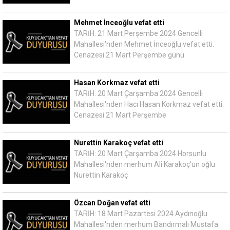
Mehmet İnceoğlu vefat etti
TARİH: 21 Mart Perşembe 2024 Gencelli
Mahallesi'nden Mehmet İnceoğlu vefat etti.
Cenazesi 21 Mart Perşembe günü
Hasan Korkmaz vefat etti
TARİH: 20 Mart Çarşamba 2024 Gencelli
Mahallesi'nden Hacı Hasan Korkmaz vefat etti.
Cenazesi 21 Mart Perşembe
Nurettin Karakoç vefat etti
TARİH: 20 Mart Çarşamba 2024 Horsunlu
Mahallesi'nden merhum Ali Karakoç'un oğlu
Nurettin Karakoç
Özcan Doğan vefat etti
TARİH: 18 Mart Pazartesi 2024 Aydınoğlu
Mahallesi'nden merhum Bandırmalı Mustafa