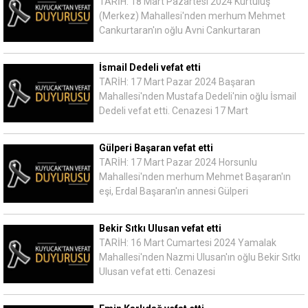
TARİH: 18 Mart Pazartesi 2024 Kurtuluş
(Merkez) Mahallesi'nden merhum Mehmet
Cankurtaran'ın oğlu Avni Cankurtaran
İsmail Dedeli vefat etti
TARİH: 17 Mart Pazar 2024 Başaran
Mahallesi'nden Mustafa Dedeli'nin oğlu İsmail
Dedeli vefat etti. Cenazesi 17 Mart
Gülperi Başaran vefat etti
TARİH: 17 Mart Pazar 2024 Horsunlu
Mahallesi'nden merhum Mehmet Başaran'ın
eşi, Erdal Başaran'ın annesi Gülperi
Bekir Sıtkı Ulusan vefat etti
TARİH: 16 Mart Cumartesi 2024 Yamalak
Mahallesi'nden Nazmi Ulusan'ın oğlu Bekir Sıtkı
Ulusan vefat etti. Cenazesi