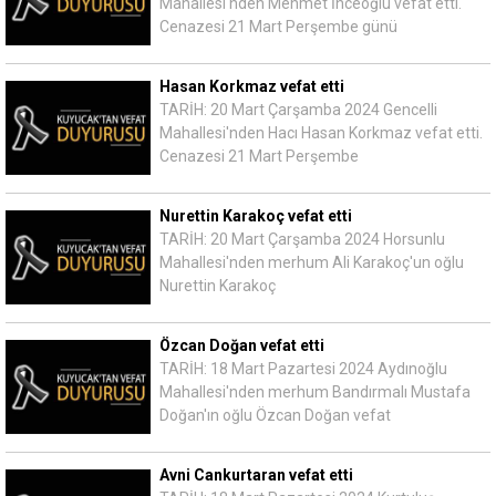
Mahallesi'nden Mehmet İnceoğlu vefat etti.
Cenazesi 21 Mart Perşembe günü
Hasan Korkmaz vefat etti
TARİH: 20 Mart Çarşamba 2024 Gencelli
Mahallesi'nden Hacı Hasan Korkmaz vefat etti.
Cenazesi 21 Mart Perşembe
Nurettin Karakoç vefat etti
TARİH: 20 Mart Çarşamba 2024 Horsunlu
Mahallesi'nden merhum Ali Karakoç'un oğlu
Nurettin Karakoç
Özcan Doğan vefat etti
TARİH: 18 Mart Pazartesi 2024 Aydınoğlu
Mahallesi'nden merhum Bandırmalı Mustafa
Doğan'ın oğlu Özcan Doğan vefat
Avni Cankurtaran vefat etti