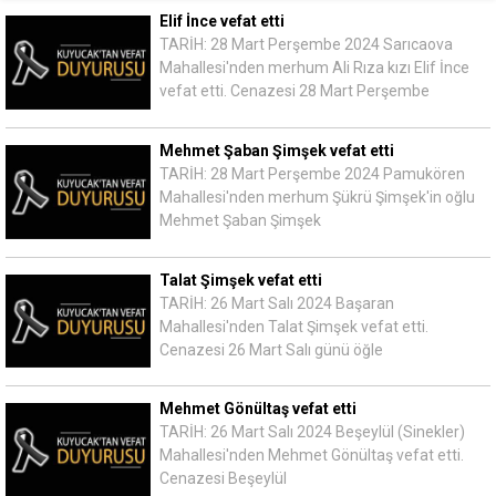
Elif İnce vefat etti
TARİH: 28 Mart Perşembe 2024 Sarıcaova
Mahallesi'nden merhum Ali Rıza kızı Elif İnce
vefat etti. Cenazesi 28 Mart Perşembe
Mehmet Şaban Şimşek vefat etti
TARİH: 28 Mart Perşembe 2024 Pamukören
Mahallesi'nden merhum Şükrü Şimşek'in oğlu
Mehmet Şaban Şimşek
Talat Şimşek vefat etti
TARİH: 26 Mart Salı 2024 Başaran
Mahallesi'nden Talat Şimşek vefat etti.
Cenazesi 26 Mart Salı günü öğle
Mehmet Gönültaş vefat etti
TARİH: 26 Mart Salı 2024 Beşeylül (Sinekler)
Mahallesi'nden Mehmet Gönültaş vefat etti.
Cenazesi Beşeylül