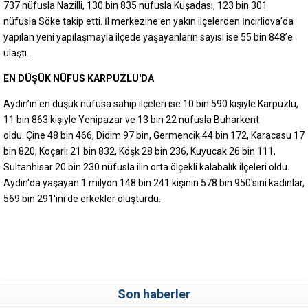
737 nüfusla Nazilli, 130 bin 835 nüfusla Kuşadası, 123 bin 301
nüfusla Söke takip etti. İl merkezine en yakın ilçelerden İncirliova’da
yapılan yeni yapılaşmayla ilçede yaşayanların sayısı ise 55 bin 848’e
ulaştı.
EN DÜŞÜK NÜFUS KARPUZLU'DA
Aydın’ın en düşük nüfusa sahip ilçeleri ise 10 bin 590 kişiyle Karpuzlu,
11 bin 863 kişiyle Yenipazar ve 13 bin 22 nüfusla Buharkent
oldu. Çine 48 bin 466, Didim 97 bin, Germencik 44 bin 172, Karacasu 17
bin 820, Koçarlı 21 bin 832, Köşk 28 bin 236, Kuyucak 26 bin 111,
Sultanhisar 20 bin 230 nüfusla ilin orta ölçekli kalabalık ilçeleri oldu.
Aydın'da yaşayan 1 milyon 148 bin 241 kişinin 578 bin 950'sini kadınlar,
569 bin 291'ini de erkekler oluşturdu.
Son haberler