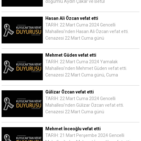
doğumlu Aydın Çakar ve Betül
Hasan Ali Özcan vefat etti
TARİH: 22 Mart Cuma 2024 Gencelli
Mahallesi'nden Hasan Ali Özcan vefat etti.
Cenazesi 22 Mart Cuma günü
Mehmet Güden vefat etti
TARİH: 22 Mart Cuma 2024 Yamalak
Mahallesi'nden Mehmet Güden vefat etti.
Cenazesi 22 Mart Cuma günü, Cuma
Gülizar Özcan vefat etti
TARİH: 22 Mart Cuma 2024 Gencelli
Mahallesi'nden Gülizar Özcan vefat etti.
Cenazesi 22 Mart Cuma günü
Mehmet İnceoğlu vefat etti
TARİH: 21 Mart Perşembe 2024 Gencelli