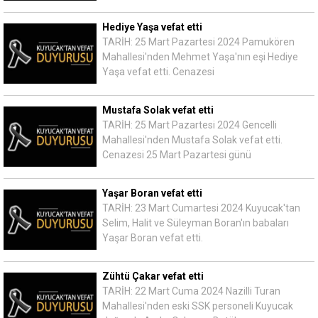
Hediye Yaşa vefat etti
TARİH: 25 Mart Pazartesi 2024 Pamukören
Mahallesi'nden Mehmet Yaşa'nın eşi Hediye
Yaşa vefat etti. Cenazesi
Mustafa Solak vefat etti
TARİH: 25 Mart Pazartesi 2024 Gencelli
Mahallesi'nden Mustafa Solak vefat etti.
Cenazesi 25 Mart Pazartesi günü
Yaşar Boran vefat etti
TARİH: 23 Mart Cumartesi 2024 Kuyucak'tan
Selim, Halit ve Süleyman Boran'ın babaları
Yaşar Boran vefat etti.
Zühtü Çakar vefat etti
TARİH: 22 Mart Cuma 2024 Nazilli Turan
Mahallesi'nden eski SSK personeli Kuyucak