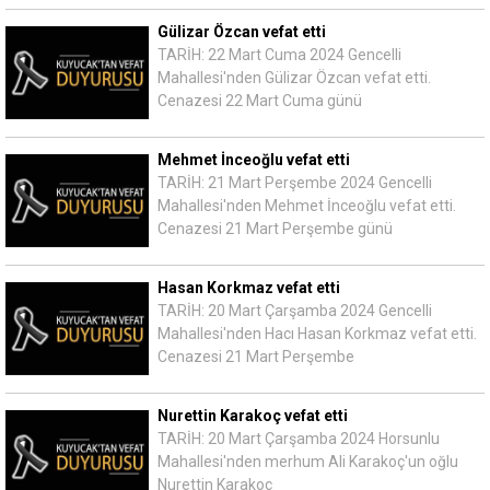
Gülizar Özcan vefat etti
TARİH: 22 Mart Cuma 2024 Gencelli
Mahallesi'nden Gülizar Özcan vefat etti.
Cenazesi 22 Mart Cuma günü
Mehmet İnceoğlu vefat etti
TARİH: 21 Mart Perşembe 2024 Gencelli
Mahallesi'nden Mehmet İnceoğlu vefat etti.
Cenazesi 21 Mart Perşembe günü
Hasan Korkmaz vefat etti
TARİH: 20 Mart Çarşamba 2024 Gencelli
Mahallesi'nden Hacı Hasan Korkmaz vefat etti.
Cenazesi 21 Mart Perşembe
Nurettin Karakoç vefat etti
TARİH: 20 Mart Çarşamba 2024 Horsunlu
Mahallesi'nden merhum Ali Karakoç'un oğlu
Nurettin Karakoç