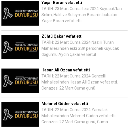
Yaşar Boran vefat etti
TARİH: 23 Mart Cumartesi 2024 Kuyucak'tan
Selim, Halit ve Süleyman Boran'ın babaları
Yaşar Boran vefat etti.
Zühtü Çakar vefat etti
TARİH: 22 Mart Cuma 2024 Nazilli Turan
Mahallesi'nden eski SSK personeli Kuyucak
doğumlu Aydın Çakar ve Betül
Hasan Ali Özcan vefat etti
TARİH: 22 Mart Cuma 2024 Gencelli
Mahallesi'nden Hasan Ali Özcan vefat etti.
Cenazesi 22 Mart Cuma günü
Mehmet Güden vefat etti
TARİH: 22 Mart Cuma 2024 Yamalak
Mahallesi'nden Mehmet Güden vefat etti.
Cenazesi 22 Mart Cuma günü, Cuma