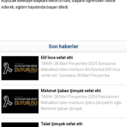
Kuyucak Belediye Başkanı Metin Ertürk, başarılı öğrencileri tebrik
ederek, eğitim hayatında başarı diledi.
Son haberler
Elif İnce vefat etti
TARİH: 28 Mart Perşembe 2024 Sarıcaova
Mahallesi'nden merhum Ali Rıza kızı Elif İnce
vefat etti. Cenazesi 28 Mart Perşembe
Mehmet Şaban Şimşek vefat etti
TARİH: 28 Mart Perşembe 2024 Pamukören
Mahallesi'nden merhum Şükrü Şimşek'in oğlu
Mehmet Şaban Şimşek
Talat Şimşek vefat etti