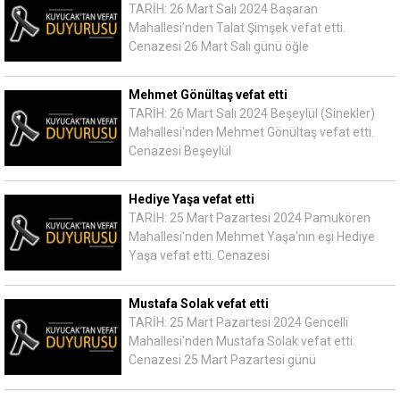
TARİH: 26 Mart Salı 2024 Başaran
Mahallesi'nden Talat Şimşek vefat etti.
Cenazesi 26 Mart Salı günü öğle
Mehmet Gönültaş vefat etti
TARİH: 26 Mart Salı 2024 Beşeylül (Sinekler)
Mahallesi'nden Mehmet Gönültaş vefat etti.
Cenazesi Beşeylül
Hediye Yaşa vefat etti
TARİH: 25 Mart Pazartesi 2024 Pamukören
Mahallesi'nden Mehmet Yaşa'nın eşi Hediye
Yaşa vefat etti. Cenazesi
Mustafa Solak vefat etti
TARİH: 25 Mart Pazartesi 2024 Gencelli
Mahallesi'nden Mustafa Solak vefat etti.
Cenazesi 25 Mart Pazartesi günü