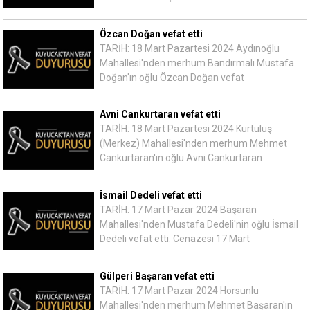
Özcan Doğan vefat etti
TARİH: 18 Mart Pazartesi 2024 Aydınoğlu
Mahallesi'nden merhum Bandırmalı Mustafa
Doğan'ın oğlu Özcan Doğan vefat
Avni Cankurtaran vefat etti
TARİH: 18 Mart Pazartesi 2024 Kurtuluş
(Merkez) Mahallesi'nden merhum Mehmet
Cankurtaran'ın oğlu Avni Cankurtaran
İsmail Dedeli vefat etti
TARİH: 17 Mart Pazar 2024 Başaran
Mahallesi'nden Mustafa Dedeli'nin oğlu İsmail
Dedeli vefat etti. Cenazesi 17 Mart
Gülperi Başaran vefat etti
TARİH: 17 Mart Pazar 2024 Horsunlu
Mahallesi'nden merhum Mehmet Başaran'ın