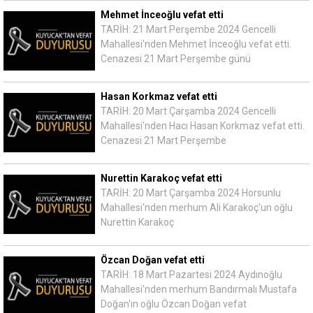
Mehmet İnceoğlu vefat etti
TARİH: 21 Mart Perşembe 2024 Gencelli
Mahallesi'nden Mehmet İnceoğlu vefat etti.
Cenazesi 21 Mart Perşembe günü
Hasan Korkmaz vefat etti
TARİH: 20 Mart Çarşamba 2024 Gencelli
Mahallesi'nden Hacı Hasan Korkmaz vefat etti.
Cenazesi 21 Mart Perşembe
Nurettin Karakoç vefat etti
TARİH: 20 Mart Çarşamba 2024 Horsunlu
Mahallesi'nden merhum Ali Karakoç'un oğlu
Nurettin Karakoç
Özcan Doğan vefat etti
TARİH: 18 Mart Pazartesi 2024 Aydınoğlu
Mahallesi'nden merhum Bandırmalı Mustafa
Doğan'ın oğlu Özcan Doğan vefat