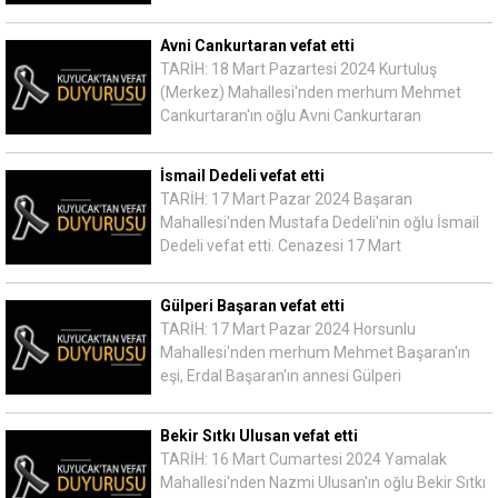
Avni Cankurtaran vefat etti
TARİH: 18 Mart Pazartesi 2024 Kurtuluş
(Merkez) Mahallesi'nden merhum Mehmet
Cankurtaran'ın oğlu Avni Cankurtaran
İsmail Dedeli vefat etti
TARİH: 17 Mart Pazar 2024 Başaran
Mahallesi'nden Mustafa Dedeli'nin oğlu İsmail
Dedeli vefat etti. Cenazesi 17 Mart
Gülperi Başaran vefat etti
TARİH: 17 Mart Pazar 2024 Horsunlu
Mahallesi'nden merhum Mehmet Başaran'ın
eşi, Erdal Başaran'ın annesi Gülperi
Bekir Sıtkı Ulusan vefat etti
TARİH: 16 Mart Cumartesi 2024 Yamalak
Mahallesi'nden Nazmi Ulusan'ın oğlu Bekir Sıtkı