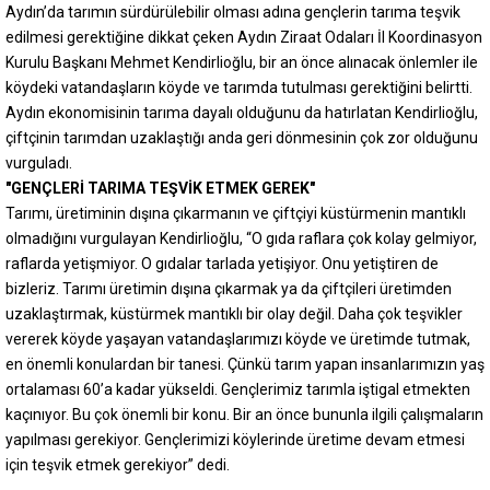
Aydın’da tarımın sürdürülebilir olması adına gençlerin tarıma teşvik
edilmesi gerektiğine dikkat çeken Aydın Ziraat Odaları İl Koordinasyon
Kurulu Başkanı Mehmet Kendirlioğlu, bir an önce alınacak önlemler ile
köydeki vatandaşların köyde ve tarımda tutulması gerektiğini belirtti.
Aydın ekonomisinin tarıma dayalı olduğunu da hatırlatan Kendirlioğlu,
çiftçinin tarımdan uzaklaştığı anda geri dönmesinin çok zor olduğunu
vurguladı.
"GENÇLERİ TARIMA TEŞVİK ETMEK GEREK"
Tarımı, üretiminin dışına çıkarmanın ve çiftçiyi küstürmenin mantıklı
olmadığını vurgulayan Kendirlioğlu, “O gıda raflara çok kolay gelmiyor,
raflarda yetişmiyor. O gıdalar tarlada yetişiyor. Onu yetiştiren de
bizleriz. Tarımı üretimin dışına çıkarmak ya da çiftçileri üretimden
uzaklaştırmak, küstürmek mantıklı bir olay değil. Daha çok teşvikler
vererek köyde yaşayan vatandaşlarımızı köyde ve üretimde tutmak,
en önemli konulardan bir tanesi. Çünkü tarım yapan insanlarımızın yaş
ortalaması 60’a kadar yükseldi. Gençlerimiz tarımla iştigal etmekten
kaçınıyor. Bu çok önemli bir konu. Bir an önce bununla ilgili çalışmaların
yapılması gerekiyor. Gençlerimizi köylerinde üretime devam etmesi
için teşvik etmek gerekiyor” dedi.