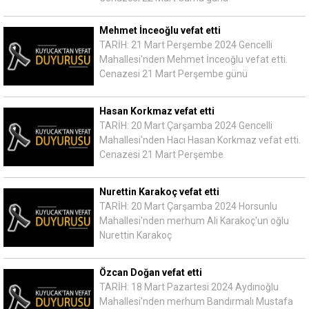
Mehmet İnceoğlu vefat etti
TARİH: 21 Mart Perşembe 2024 Gencelli
Mahallesi'nden Mehmet İnceoğlu vefat etti.
Cenazesi 21 Mart Perşembe günü
Hasan Korkmaz vefat etti
TARİH: 20 Mart Çarşamba 2024 Gencelli
Mahallesi'nden Hacı Hasan Korkmaz vefat etti.
Cenazesi 21 Mart Perşembe
Nurettin Karakoç vefat etti
TARİH: 20 Mart Çarşamba 2024 Horsunlu
Mahallesi'nden merhum Ali Karakoç'un oğlu
Nurettin Karakoç
Özcan Doğan vefat etti
TARİH: 18 Mart Pazartesi 2024 Aydınoğlu
Mahallesi'nden merhum Bandırmalı Mustafa