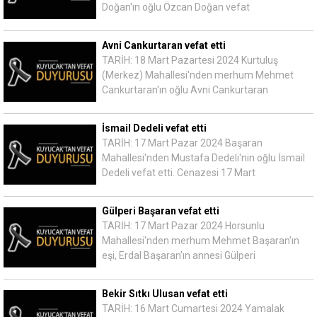
Doğan'ın oğlu Özcan Doğan vefat
Avni Cankurtaran vefat etti
TARİH: 18 Mart Pazartesi 2024 Kurtuluş
(Merkez) Mahallesi'nden merhum Mehmet
Cankurtaran'ın oğlu Avni Cankurtaran
İsmail Dedeli vefat etti
TARİH: 17 Mart Pazar 2024 Başaran
Mahallesi'nden Mustafa Dedeli'nin oğlu İsmail
Dedeli vefat etti. Cenazesi 17 Mart
Gülperi Başaran vefat etti
TARİH: 17 Mart Pazar 2024 Horsunlu
Mahallesi'nden merhum Mehmet Başaran'ın
eşi, Erdal Başaran'ın annesi Gülperi
Bekir Sıtkı Ulusan vefat etti
TARİH: 16 Mart Cumartesi 2024 Yamalak