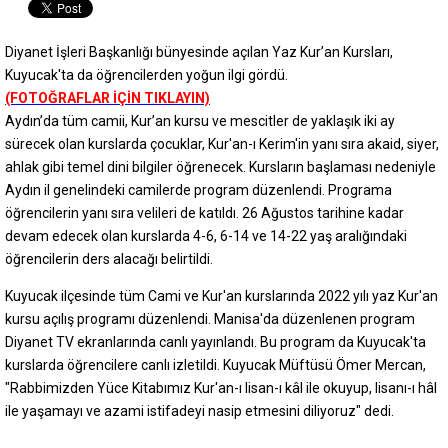
Diyanet İşleri Başkanlığı bünyesinde açılan Yaz Kur’an Kursları,
Kuyucak'ta da öğrencilerden yoğun ilgi gördü.
(FOTOĞRAFLAR İÇİN TIKLAYIN)
Aydın’da tüm camii, Kur’an kursu ve mescitler de yaklaşık iki ay
sürecek olan kurslarda çocuklar, Kur'an-ı Kerim'in yanı sıra akaid, siyer,
ahlak gibi temel dini bilgiler öğrenecek. Kursların başlaması nedeniyle
Aydın il genelindeki camilerde program düzenlendi. Programa
öğrencilerin yanı sıra velileri de katıldı. 26 Ağustos tarihine kadar
devam edecek olan kurslarda 4-6, 6-14 ve 14-22 yaş aralığındaki
öğrencilerin ders alacağı belirtildi.
Kuyucak ilçesinde tüm Cami ve Kur'an kurslarında 2022 yılı yaz Kur'an
kursu açılış programı düzenlendi. Manisa'da düzenlenen program
Diyanet TV ekranlarında canlı yayınlandı. Bu program da Kuyucak'ta
kurslarda öğrencilere canlı izletildi. Kuyucak Müftüsü Ömer Mercan,
"Rabbimizden Yüce Kitabımız Kur'an-ı lisan-ı kâl ile okuyup, lisanı-ı hâl
ile yaşamayı ve azami istifadeyi nasip etmesini diliyoruz" dedi.