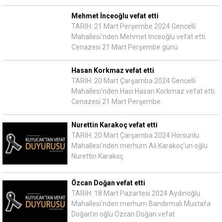
Mehmet İnceoğlu vefat etti
TARİH: 21 Mart Perşembe 2024 Gencelli
Mahallesi'nden Mehmet İnceoğlu vefat etti.
Cenazesi 21 Mart Perşembe günü
Hasan Korkmaz vefat etti
TARİH: 20 Mart Çarşamba 2024 Gencelli
Mahallesi'nden Hacı Hasan Korkmaz vefat etti.
Cenazesi 21 Mart Perşembe
Nurettin Karakoç vefat etti
TARİH: 20 Mart Çarşamba 2024 Horsunlu
Mahallesi'nden merhum Ali Karakoç'un oğlu
Nurettin Karakoç
Özcan Doğan vefat etti
TARİH: 18 Mart Pazartesi 2024 Aydınoğlu
Mahallesi'nden merhum Bandırmalı Mustafa
Doğan'ın oğlu Özcan Doğan vefat