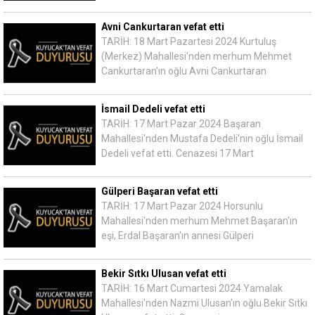
Avni Cankurtaran vefat etti
TARİH: 18 Mart Pazartesi 2024 Kurtuluş
(Merkez) Mahallesi'nden merhum Mehmet
Cankurtaran'ın oğlu Avni Cankurtaran
İsmail Dedeli vefat etti
TARİH: 17 Mart Pazar 2024 Başaran
Mahallesi'nden Mustafa Dedeli'nin oğlu İsmail
Dedeli vefat etti. Cenazesi 17 Mart
Gülperi Başaran vefat etti
TARİH: 17 Mart Pazar 2024 Horsunlu
Mahallesi'nden merhum Mehmet Başaran'ın
eşi, Erdal Başaran'ın annesi Gülperi
Bekir Sıtkı Ulusan vefat etti
TARİH: 16 Mart Cumartesi 2024 Yamalak
Mahallesi'nden Nazmi Ulusan'ın oğlu Bekir Sıtkı