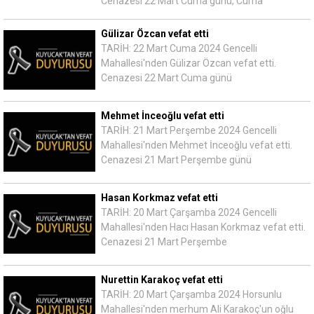
Cenazesi 22 Mart Cuma günü, Cuma
Gülizar Özcan vefat etti
TARİH: 22 Mart Cuma 2024 Gencelli
Mahallesi'nden Gülizar Özcan vefat etti.
Cenazesi 22 Mart Cuma günü
Mehmet İnceoğlu vefat etti
TARİH: 21 Mart Perşembe 2024 Gencelli
Mahallesi'nden Mehmet İnceoğlu vefat etti.
Cenazesi 21 Mart Perşembe günü
Hasan Korkmaz vefat etti
TARİH: 20 Mart Çarşamba 2024 Gencelli
Mahallesi'nden Hacı Hasan Korkmaz vefat etti.
Cenazesi 21 Mart Perşembe
Nurettin Karakoç vefat etti
TARİH: 20 Mart Çarşamba 2024 Horsunlu
Mahallesi'nden merhum Ali Karakoç'un oğlu