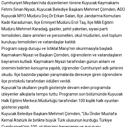
Cumhuriyet Meydanı’nda düzenlenen törene Kuyucak Kaymakamı
Fehmi Sinan Niyazi, Kuyucak Belediye Başkanı Mehmet Çömden, ADÜ
Kuyucak MYO Müdürü Doç.Dr.Erkan Salan, İlçe Jandarma Komutanı
Kadir Karaduman, İlçe Emniyet Müdürü Erol Taş, İlçe Milli Eğitim
Müdürü Mehmet Karadağ, gaziler, şehit yakınları, siyasi parti
temsilcileri, daire amirleri ve personelleri, okul müdürleri, sivil toplum
kuruluşu temsilcileri ve vatandaşlar katıldı.
Program saygı duruşu ve İstiklal Marşı’nın okunmasıyla başladı.
Kaymakam Niyazi ve Başkan Çömden, öğrencilerin ve vatandaşların
bayramını kutladı. Kaymakam Niyazi tarafından günün anlam ve
önemini belirten konuşma yapıldı, öğrenciler Cumhuriyet adlı şiirlerini
okudu. İlçe bazında yapılan yarışmalarda dereceye giren öğrencilere
ilçe protokolü tarafından ödülleri verildi.
Kuyucak’ta okulların çeşitli gösteriyle devam eden programda
izleyenler alkışlarla tempo tuttu. Programın son bölümünde Kuyucak
Halk Eğitimi Merkezi Müdürlüğü tarafından 100 kişilik halk oyunları
gösterisi yapıldı.
Kuyucak Belediye Başkanı Mehmet Çömden, “Ulu Önder Mustafa
Kemal Atatürk ile birlikte büyük Türk ulusunun kurduğu Türkiye
Cumhuriyeti'nin 100. yıl dönümü heyecanını ve gururunu