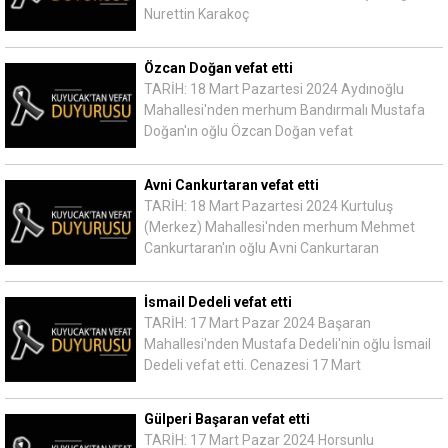
Nurettin Karakoç
Özcan Doğan vefat etti
TARİH: 18 Mart Pazartesi 2024 Aydınoğlu
Mahallesi'nden merhum Bandırmalı Mustafa
Doğan'ın oğlu Özcan Doğan vefat
Avni Cankurtaran vefat etti
TARİH: 18 Mart Pazartesi 2024 Kurtuluş
(Merkez) Mahallesi'nden merhum Mehmet
Cankurtaran'ın oğlu Avni Cankurtaran
İsmail Dedeli vefat etti
TARİH: 17 Mart Pazar 2024 Başaran
Mahallesi'nden Mustafa Dedeli'nin oğlu İsmail
Dedeli vefat etti. Cenazesi 17 Mart
Gülperi Başaran vefat etti
TARİH: 17 Mart Pazar 2024 Horsunlu