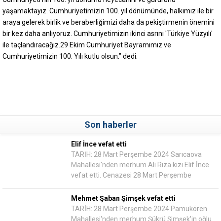
yaşamaktayız. Cumhuriyetimizin 100. yıl dönümünde, halkımız ile bir
araya gelerek birlik ve beraberliğimizi daha da pekiştirmenin önemini
bir kez daha anlıyoruz. Cumhuriyetimizin ikinci asrını 'Türkiye Yüzyılı'
ile taçlandıracağız.29 Ekim Cumhuriyet Bayramımız ve
Cumhuriyetimizin 100. Yılı kutlu olsun.” dedi.
Son haberler
Elif İnce vefat etti
TARİH: 28 Mart Perşembe 2024 Sarıcaova
Mahallesi'nden merhum Ali Rıza kızı Elif İnce
vefat etti. Cenazesi 28 Mart Perşembe
Mehmet Şaban Şimşek vefat etti
TARİH: 28 Mart Perşembe 2024 Pamukören
Mahallesi'nden merhum Şükrü Şimşek'in oğlu