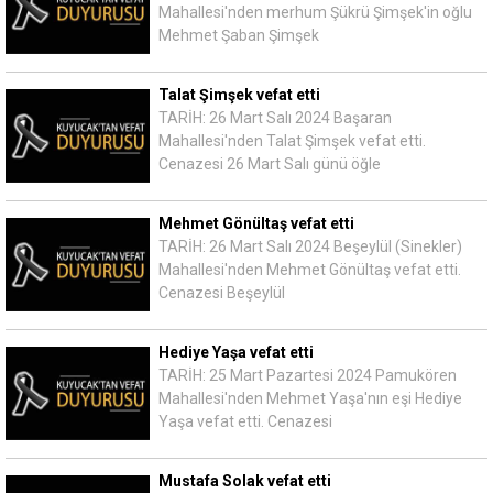
Mahallesi'nden merhum Şükrü Şimşek'in oğlu
Mehmet Şaban Şimşek
Talat Şimşek vefat etti
TARİH: 26 Mart Salı 2024 Başaran
Mahallesi'nden Talat Şimşek vefat etti.
Cenazesi 26 Mart Salı günü öğle
Mehmet Gönültaş vefat etti
TARİH: 26 Mart Salı 2024 Beşeylül (Sinekler)
Mahallesi'nden Mehmet Gönültaş vefat etti.
Cenazesi Beşeylül
Hediye Yaşa vefat etti
TARİH: 25 Mart Pazartesi 2024 Pamukören
Mahallesi'nden Mehmet Yaşa'nın eşi Hediye
Yaşa vefat etti. Cenazesi
Mustafa Solak vefat etti