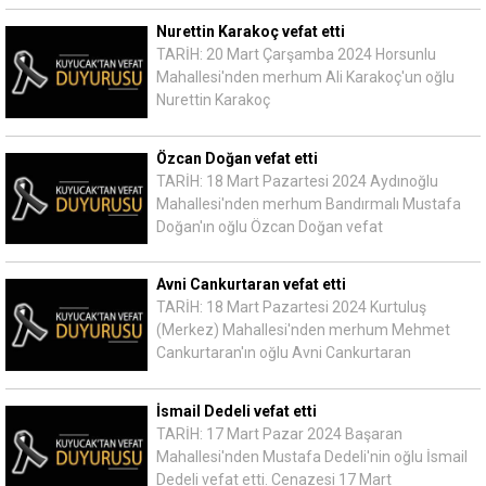
Nurettin Karakoç vefat etti
TARİH: 20 Mart Çarşamba 2024 Horsunlu
Mahallesi'nden merhum Ali Karakoç'un oğlu
Nurettin Karakoç
Özcan Doğan vefat etti
TARİH: 18 Mart Pazartesi 2024 Aydınoğlu
Mahallesi'nden merhum Bandırmalı Mustafa
Doğan'ın oğlu Özcan Doğan vefat
Avni Cankurtaran vefat etti
TARİH: 18 Mart Pazartesi 2024 Kurtuluş
(Merkez) Mahallesi'nden merhum Mehmet
Cankurtaran'ın oğlu Avni Cankurtaran
İsmail Dedeli vefat etti
TARİH: 17 Mart Pazar 2024 Başaran
Mahallesi'nden Mustafa Dedeli'nin oğlu İsmail
Dedeli vefat etti. Cenazesi 17 Mart