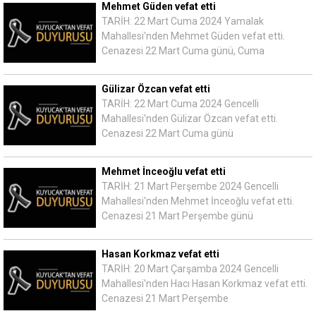
Mehmet Güden vefat etti
TARİH: 22 Mart Cuma 2024 Yamalak
Mahallesi'nden Mehmet Güden vefat etti.
Cenazesi 22 Mart Cuma günü, Cuma
Gülizar Özcan vefat etti
TARİH: 22 Mart Cuma 2024 Gencelli
Mahallesi'nden Gülizar Özcan vefat etti.
Cenazesi 22 Mart Cuma günü
Mehmet İnceoğlu vefat etti
TARİH: 21 Mart Perşembe 2024 Gencelli
Mahallesi'nden Mehmet İnceoğlu vefat etti.
Cenazesi 21 Mart Perşembe günü
Hasan Korkmaz vefat etti
TARİH: 20 Mart Çarşamba 2024 Gencelli
Mahallesi'nden Hacı Hasan Korkmaz vefat etti.
Cenazesi 21 Mart Perşembe