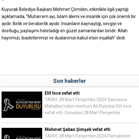
Kuyucak Belediye Başkanı Mehmet Çömden, etkinlikle ilgili yaptığı
açıklamada, "Muharrem ayı, İslam âlemi ve insanlık için çok önemli bir
aydır. Birlik ve beraberlik ayıdır. İnsanların kaynaştığı, sevgiyi ve
dostluğu, paylaşımı hatırladığı en güzel zamanlardan biridir. Allah
hayrımızı, ibadetlerimizi ve dualarımızı kabul etsin inşallah” dedi.
Son haberler
Elif İnce vefat etti
TARİH: 28 Mart Perşembe 2024 Sarıcaova
Mahallesi'nden merhum Ali Rıza kızı Elif İnce
vefat etti. Cenazesi 28 Mart Perşembe
Mehmet Şaban Şimşek vefat etti
TARİH: 28 Mart Perşembe 2024 Pamukören