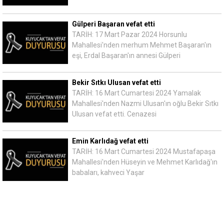
Gülperi Başaran vefat etti
TARİH: 17 Mart Pazar 2024 Horsunlu
Mahallesi'nden merhum Mehmet Başaran'ın
eşi, Erdal Başaran'ın annesi Gülperi
Bekir Sıtkı Ulusan vefat etti
TARİH: 16 Mart Cumartesi 2024 Yamalak
Mahallesi'nden Nazmi Ulusan'ın oğlu Bekir Sıtkı
Ulusan vefat etti. Cenazesi
Emin Karlıdağ vefat etti
TARİH: 16 Mart Cumartesi 2024 Mustafapaşa
Mahallesi'nden Hüseyin ve Mehmet Karlıdağ'ın
babaları, kahveci Yaşar
Video Haberler