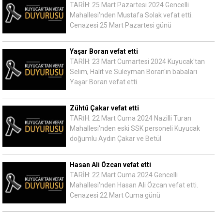
TARİH: 25 Mart Pazartesi 2024 Gencelli
Mahallesi'nden Mustafa Solak vefat etti.
Cenazesi 25 Mart Pazartesi günü
Yaşar Boran vefat etti
TARİH: 23 Mart Cumartesi 2024 Kuyucak'tan
Selim, Halit ve Süleyman Boran'ın babaları
Yaşar Boran vefat etti.
Zühtü Çakar vefat etti
TARİH: 22 Mart Cuma 2024 Nazilli Turan
Mahallesi'nden eski SSK personeli Kuyucak
doğumlu Aydın Çakar ve Betül
Hasan Ali Özcan vefat etti
TARİH: 22 Mart Cuma 2024 Gencelli
Mahallesi'nden Hasan Ali Özcan vefat etti.
Cenazesi 22 Mart Cuma günü