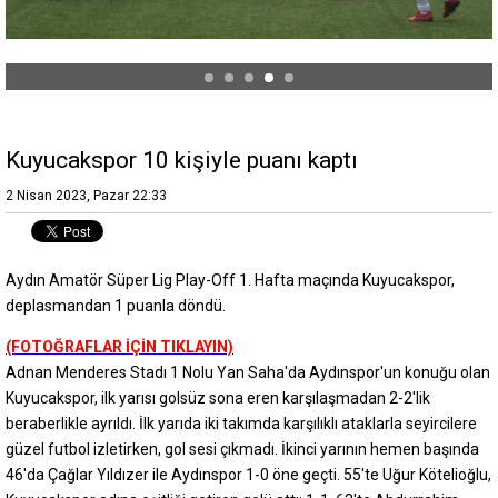
Kuyucakspor 10 kişiyle puanı kaptı
2 Nisan 2023, Pazar 22:33
Aydın Amatör Süper Lig Play-Off 1. Hafta maçında Kuyucakspor,
deplasmandan 1 puanla döndü.
(FOTOĞRAFLAR İÇİN TIKLAYIN)
Adnan Menderes Stadı 1 Nolu Yan Saha'da Aydınspor'un konuğu olan
Kuyucakspor, ilk yarısı golsüz sona eren karşılaşmadan 2-2'lik
beraberlikle ayrıldı. İlk yarıda iki takımda karşılıklı ataklarla seyircilere
güzel futbol izletirken, gol sesi çıkmadı. İkinci yarının hemen başında
46'da Çağlar Yıldızer ile Aydınspor 1-0 öne geçti. 55'te Uğur Kötelioğlu,