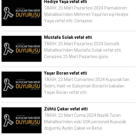
Hediye Yaşa vefat etti
TARİH: 25 Mart Pazartesi 2024 Pamukören
Mahallesi'nden Mehmet Yaşa'nın eşi Hediye
Yaşa vefat etti. Cenazesi
Mustafa Solak vefat etti
TARİH: 25 Mart Pazartesi 2024 Gencelli
Mahallesi'nden Mustafa Solak vefat etti.
Cenazesi 25 Mart Pazartesi günü
Yaşar Boran vefat etti
TARİH: 23 Mart Cumartesi 2024 Kuyucak'tan
Selim, Halit ve Süleyman Boran'ın babaları
Yaşar Boran vefat etti.
Zühtü Çakar vefat etti
TARİH: 22 Mart Cuma 2024 Nazilli Turan
Mahallesi'nden eski SSK personeli Kuyucak
doğumlu Aydın Çakar ve Betül