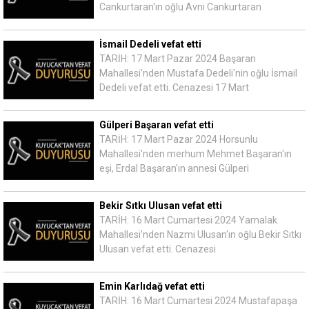
Cankurtaran'ın oğlu Avni Cankurtaran
İsmail Dedeli vefat etti
TARİH: 17 Mart Pazar 2024 Başaran
Mahallesi'nden Mustafa Dedeli'nin oğlu İsmail
Dedeli vefat etti. Cenazesi 17 Mart
Gülperi Başaran vefat etti
TARİH: 17 Mart Pazar 2024 Horsunlu
Mahallesi'nden merhum Mehmet Başaran'ın
eşi, Erdal Başaran'ın annesi Gülperi
Bekir Sıtkı Ulusan vefat etti
TARİH: 16 Mart Cumartesi 2024 Yamalak
Mahallesi'nden Nazmi Ulusan'ın oğlu Bekir Sıtkı
Ulusan vefat etti. Cenazesi
Emin Karlıdağ vefat etti
TARİH: 16 Mart Cumartesi 2024 Mustafapaşa