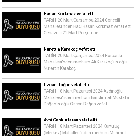
Hasan Korkmaz vefat etti
TARİH: 20 Mart Çarşamba 2024 Gencelli
Mahallesi'nden Hacı Hasan Korkmaz vefat etti.
Cenazesi 21 Mart Perşembe
Nurettin Karakoç vefat etti
TARİH: 20 Mart Çarşamba 2024 Horsunlu
Mahallesi'nden merhum Ali Karakoç'un oğlu
Nurettin Karakoç
Özcan Doğan vefat etti
TARİH: 18 Mart Pazartesi 2024 Aydınoğlu
Mahallesi'nden merhum Bandırmalı Mustafa
Doğan'ın oğlu Özcan Doğan vefat
Avni Cankurtaran vefat etti
TARİH: 18 Mart Pazartesi 2024 Kurtuluş
(Merkez) Mahallesi'nden merhum Mehmet