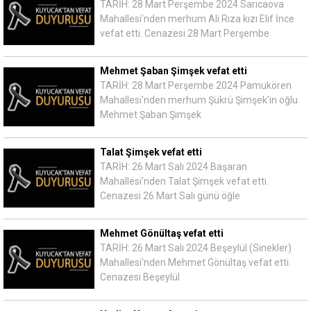
TARİH: 28 Mart Perşembe 2024 Sarıcaova
Mahallesi'nden merhum Ali Rıza kızı Elif İnce
vefat etti. Cenazesi 28 Mart Perşembe
Mehmet Şaban Şimşek vefat etti
TARİH: 28 Mart Perşembe 2024 Pamukören
Mahallesi'nden merhum Şükrü Şimşek'in oğlu
Mehmet Şaban Şimşek
Talat Şimşek vefat etti
TARİH: 26 Mart Salı 2024 Başaran
Mahallesi'nden Talat Şimşek vefat etti.
Cenazesi 26 Mart Salı günü öğle
Mehmet Gönültaş vefat etti
TARİH: 26 Mart Salı 2024 Beşeylül (Sinekler)
Mahallesi'nden Mehmet Gönültaş vefat etti.
Cenazesi Beşeylül