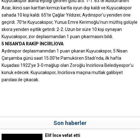
Kuyucakspor adına eşitliği getiren golü attı: 1-1. 63'te Abdurrahim
Acar, ikinci sarı karttan kırmızı kartla oyun dışı kaldı ve Kuyucakspor
sahada 10 kişi kaldı. 65'te Çağlar Yıldızer, Aydınspor'u yeniden öne
geçirdi. 70'te Kuyucakspor, Yunus Emre Kerimoğlu'nun müthiş golüyle
skora yeniden eşitlik getirdi: 2-2. Uzun bir süre 10 kişi oynayan
Kuyucakspor, zor deplasmandan 1 puan çıkarmasını bildi.
5 NİSAN'DA RAKİP İNCİRLİOVA
Aydınspor deplasmanından 1 puan çıkaran Kuyucakspor, 5 Nisan
Çarşamba günü saat 15.00'te Pamukören Stadı'nda, ilk hafta
Kuşadası 1922'ye 3-0 mağlup olan Zoroğlu İncirliova Belediyespor'u
konuk edecek. Kuyucakspor, İncirliova maçına mutlak galibiyet
parolası ile çıkacak.
Son haberler
Elif İnce vefat etti