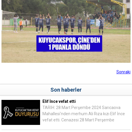
Sonraki
Son haberler
Elif İnce vefat etti
TARİH: 28 Mart Perşembe 2024 Sarıcaova
Mahallesi'nden merhum Ali Rıza kızı Elif İnce
vefat etti. Cenazesi 28 Mart Perşembe