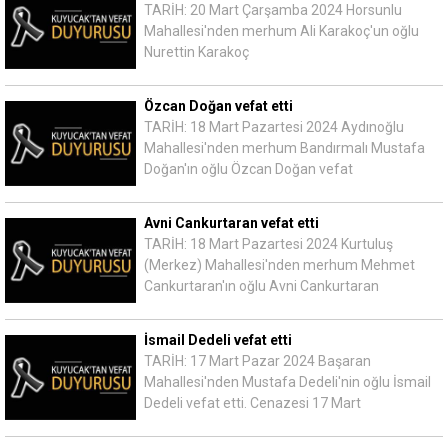
TARİH: 20 Mart Çarşamba 2024 Horsunlu
Mahallesi'nden merhum Ali Karakoç'un oğlu
Nurettin Karakoç
Özcan Doğan vefat etti
TARİH: 18 Mart Pazartesi 2024 Aydınoğlu
Mahallesi'nden merhum Bandırmalı Mustafa
Doğan'ın oğlu Özcan Doğan vefat
Avni Cankurtaran vefat etti
TARİH: 18 Mart Pazartesi 2024 Kurtuluş
(Merkez) Mahallesi'nden merhum Mehmet
Cankurtaran'ın oğlu Avni Cankurtaran
İsmail Dedeli vefat etti
TARİH: 17 Mart Pazar 2024 Başaran
Mahallesi'nden Mustafa Dedeli'nin oğlu İsmail
Dedeli vefat etti. Cenazesi 17 Mart