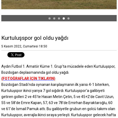
Kurtuluşspor gol oldu yağdı
5 Kasım 2022, Cumartesi 18:50
Aydın Futbol 1. Amatör Küme 1. Grup'ta mücadele eden Kurtuluşspor,
Bozdoğan deplasmanında gol oldu yağdı.
(FOTOĞRAFLAR İÇİN TIKLAYIN)
Bozdoğan Stadı'nda oynanan karşılaşmanın ilk yarısı 4-1 biterken,
Kurtuluşspor ikinci yarıya 7 gol sığdırdı. Kurtuluşspor'a galibiyeti
getiren golleri 2 ve 45'te Hasan Metin Çetin, 5 ve 45+2'de Cavit Uzun,
55 ve 58'de Emre Kapan, 57, 63 ve 78'de Emirhan Bayraktaroğlu, 60
ve 61'de İsmail Pamuk attı. Bu galibiyetle grubun en golcü takımı olan
Kurtuluşspor, averajla ikinci sıraya yerleşti. Kurtuluşspor gelecek hafta