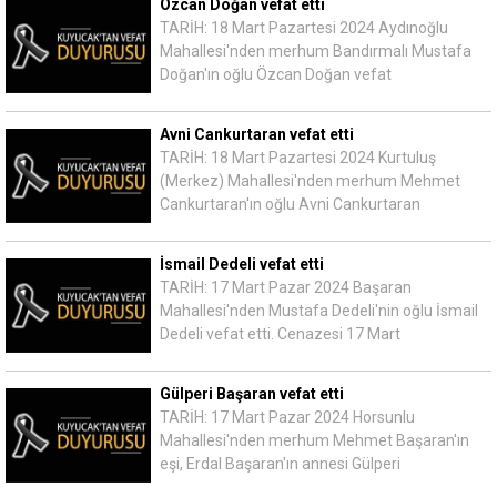
Özcan Doğan vefat etti
TARİH: 18 Mart Pazartesi 2024 Aydınoğlu
Mahallesi'nden merhum Bandırmalı Mustafa
Doğan'ın oğlu Özcan Doğan vefat
Avni Cankurtaran vefat etti
TARİH: 18 Mart Pazartesi 2024 Kurtuluş
(Merkez) Mahallesi'nden merhum Mehmet
Cankurtaran'ın oğlu Avni Cankurtaran
İsmail Dedeli vefat etti
TARİH: 17 Mart Pazar 2024 Başaran
Mahallesi'nden Mustafa Dedeli'nin oğlu İsmail
Dedeli vefat etti. Cenazesi 17 Mart
Gülperi Başaran vefat etti
TARİH: 17 Mart Pazar 2024 Horsunlu
Mahallesi'nden merhum Mehmet Başaran'ın
eşi, Erdal Başaran'ın annesi Gülperi