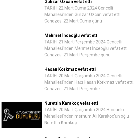
Gülizar Özcan vefat etti
TARİH: 22 Mart Cuma 2024 Gencelli
Mahallesi'nden Gülizar Özcan vefat etti.
Cenazesi 22 Mart Cuma günü
Mehmet İnceoğlu vefat etti
TARİH: 21 Mart Perşembe 2024 Gencelli
Mahallesi'nden Mehmet İnceoğlu vefat etti.
Cenazesi 21 Mart Perşembe günü
Hasan Korkmaz vefat etti
TARİH: 20 Mart Çarşamba 2024 Gencelli
Mahallesi'nden Hacı Hasan Korkmaz vefat etti.
Cenazesi 21 Mart Perşembe
Nurettin Karakoç vefat etti
TARİH: 20 Mart Çarşamba 2024 Horsunlu
Mahallesi'nden merhum Ali Karakoç'un oğlu
Nurettin Karakoç