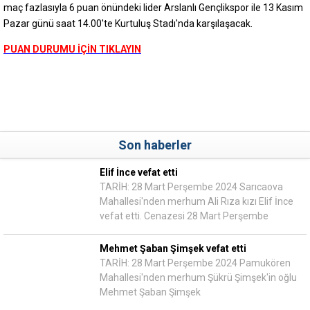
maç fazlasıyla 6 puan önündeki lider Arslanlı Gençlikspor ile 13 Kasım
Pazar günü saat 14.00'te Kurtuluş Stadı'nda karşılaşacak.
PUAN DURUMU İÇİN TIKLAYIN
Son haberler
Elif İnce vefat etti
TARİH: 28 Mart Perşembe 2024 Sarıcaova
Mahallesi'nden merhum Ali Rıza kızı Elif İnce
vefat etti. Cenazesi 28 Mart Perşembe
Mehmet Şaban Şimşek vefat etti
TARİH: 28 Mart Perşembe 2024 Pamukören
Mahallesi'nden merhum Şükrü Şimşek'in oğlu
Mehmet Şaban Şimşek