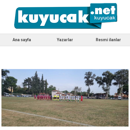
Ana sayfa
Yazarlar
Resmi ilanlar