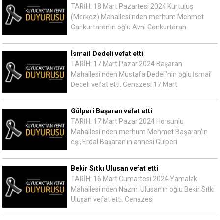
TARİH: 18 Mart Pazartesi 2024 Kurtuluş
(Merkez) Mahallesi'nden merhum Mehmet
Cankurtaran'ın oğlu Avni Cankurtaran
İsmail Dedeli vefat etti
TARİH: 17 Mart Pazar 2024 Başaran
Mahallesi'nden Mustafa Dedeli'nin oğlu İsmail
Dedeli vefat etti. Cenazesi 17 Mart
Gülperi Başaran vefat etti
TARİH: 17 Mart Pazar 2024 Horsunlu
Mahallesi'nden merhum Mehmet Başaran'ın
eşi, Erdal Başaran'ın annesi Gülperi
Bekir Sıtkı Ulusan vefat etti
TARİH: 16 Mart Cumartesi 2024 Yamalak
Mahallesi'nden Nazmi Ulusan'ın oğlu Bekir Sıtkı
Ulusan vefat etti. Cenazesi