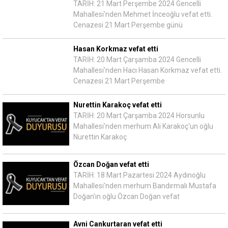
TARİH: 21 Mart Perşembe 2024 Gencelli
Mahallesi'nden Mehmet İnceoğlu vefat etti.
Cenazesi 21 Mart Perşembe günü
Hasan Korkmaz vefat etti
TARİH: 20 Mart Çarşamba 2024 Gencelli
Mahallesi'nden Hacı Hasan Korkmaz vefat etti.
Cenazesi 21 Mart Perşembe
Nurettin Karakoç vefat etti
TARİH: 20 Mart Çarşamba 2024 Horsunlu
Mahallesi'nden merhum Ali Karakoç'un oğlu
Nurettin Karakoç
Özcan Doğan vefat etti
TARİH: 18 Mart Pazartesi 2024 Aydınoğlu
Mahallesi'nden merhum Bandırmalı Mustafa
Doğan'ın oğlu Özcan Doğan vefat
Avni Cankurtaran vefat etti