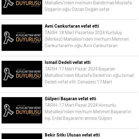
Mahallesi'nden merhum Bandırmalı Mustafa
Doğan'ın oğlu Özcan Doğan vefat
Avni Cankurtaran vefat etti
TARİH: 18 Mart Pazartesi 2024 Kurtuluş
(Merkez) Mahallesi'nden merhum Mehmet
Cankurtaran'ın oğlu Avni Cankurtaran
İsmail Dedeli vefat etti
TARİH: 17 Mart Pazar 2024 Başaran
Mahallesi'nden Mustafa Dedeli'nin oğlu İsmail
Dedeli vefat etti. Cenazesi 17 Mart
Gülperi Başaran vefat etti
TARİH: 17 Mart Pazar 2024 Horsunlu
Mahallesi'nden merhum Mehmet Başaran'ın
eşi, Erdal Başaran'ın annesi Gülperi
Bekir Sıtkı Ulusan vefat etti