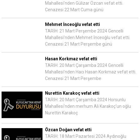
Mahallesi'nden Gülizar Özcan vefat etti.
Cenazesi 22 Mart Cuma günü
Mehmet İnceoğlu vefat etti
TARİH: 21 Mart Perşembe 2024 Gencelli
Mahallesi'nden Mehmet İnceoğlu vefat etti.
Cenazesi 21 Mart Perşembe günü
Hasan Korkmaz vefat etti
TARİH: 20 Mart Çarşamba 2024 Gencelli
Mahallesi'nden Hacı Hasan Korkmaz vefat etti.
Cenazesi 21 Mart Perşembe
Nurettin Karakoç vefat etti
TARİH: 20 Mart Çarşamba 2024 Horsunlu
Mahallesi'nden merhum Ali Karakoç'un oğlu
Nurettin Karakoç
Özcan Doğan vefat etti
TARİH: 18 Mart Pazartesi 2024 Aydınoğlu