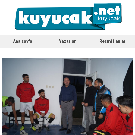
Ana sayfa
Yazarlar
Resmi ilanlar