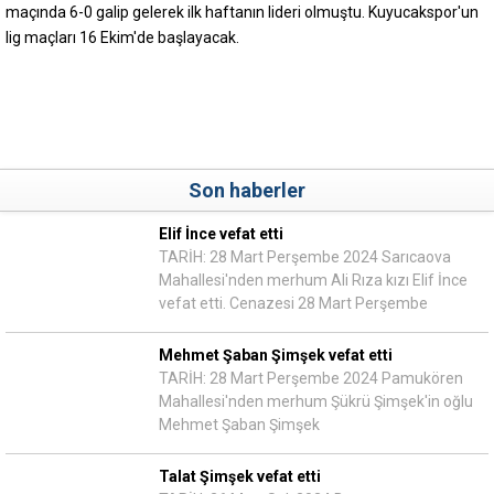
maçında 6-0 galip gelerek ilk haftanın lideri olmuştu. Kuyucakspor'un
lig maçları 16 Ekim'de başlayacak.
Son haberler
Elif İnce vefat etti
TARİH: 28 Mart Perşembe 2024 Sarıcaova
Mahallesi'nden merhum Ali Rıza kızı Elif İnce
vefat etti. Cenazesi 28 Mart Perşembe
Mehmet Şaban Şimşek vefat etti
TARİH: 28 Mart Perşembe 2024 Pamukören
Mahallesi'nden merhum Şükrü Şimşek'in oğlu
Mehmet Şaban Şimşek
Talat Şimşek vefat etti