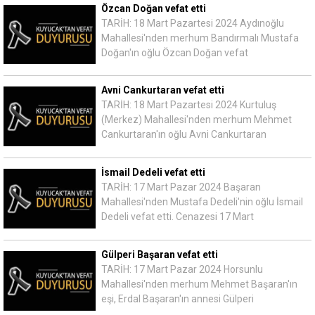
Özcan Doğan vefat etti
TARİH: 18 Mart Pazartesi 2024 Aydınoğlu
Mahallesi'nden merhum Bandırmalı Mustafa
Doğan'ın oğlu Özcan Doğan vefat
Avni Cankurtaran vefat etti
TARİH: 18 Mart Pazartesi 2024 Kurtuluş
(Merkez) Mahallesi'nden merhum Mehmet
Cankurtaran'ın oğlu Avni Cankurtaran
İsmail Dedeli vefat etti
TARİH: 17 Mart Pazar 2024 Başaran
Mahallesi'nden Mustafa Dedeli'nin oğlu İsmail
Dedeli vefat etti. Cenazesi 17 Mart
Gülperi Başaran vefat etti
TARİH: 17 Mart Pazar 2024 Horsunlu
Mahallesi'nden merhum Mehmet Başaran'ın
eşi, Erdal Başaran'ın annesi Gülperi