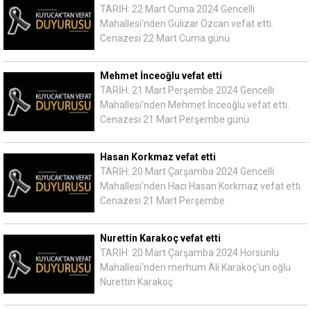
TARİH: 22 Mart Cuma 2024 Gencelli
Mahallesi'nden Gülizar Özcan vefat etti.
Cenazesi 22 Mart Cuma günü
Mehmet İnceoğlu vefat etti
TARİH: 21 Mart Perşembe 2024 Gencelli
Mahallesi'nden Mehmet İnceoğlu vefat etti.
Cenazesi 21 Mart Perşembe günü
Hasan Korkmaz vefat etti
TARİH: 20 Mart Çarşamba 2024 Gencelli
Mahallesi'nden Hacı Hasan Korkmaz vefat etti.
Cenazesi 21 Mart Perşembe
Nurettin Karakoç vefat etti
TARİH: 20 Mart Çarşamba 2024 Horsunlu
Mahallesi'nden merhum Ali Karakoç'un oğlu
Nurettin Karakoç