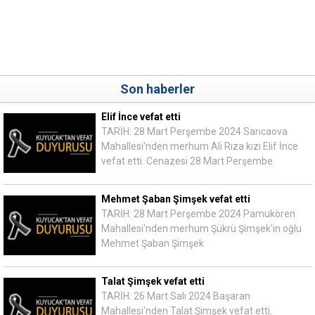
Son haberler
Elif İnce vefat etti
TARİH: 28 Mart Perşembe 2024 Sarıcaova
Mahallesi'nden merhum Ali Rıza kızı Elif İnce
vefat etti. Cenazesi 28 Mart Perşembe
Mehmet Şaban Şimşek vefat etti
TARİH: 28 Mart Perşembe 2024 Pamukören
Mahallesi'nden merhum Şükrü Şimşek'in oğlu
Mehmet Şaban Şimşek
Talat Şimşek vefat etti
TARİH: 26 Mart Salı 2024 Başaran
Mahallesi'nden Talat Şimşek vefat etti.