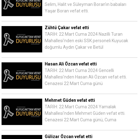
Selim, Halit ve Süleyman Boran'ın babaları
Yaşar Boran vefat etti.
Zühtü Çakar vefat etti
TARİH: 22 Mart Cuma 2024 Nazilli Turan
Mahallesi'nden eski SSK personeli Kuyucak
doğumlu Aydın Çakar ve Betül
Hasan Ali Özcan vefat etti
TARİH: 22 Mart Cuma 2024 Gencelli
Mahallesi'nden Hasan Ali Özcan vefat etti.
Cenazesi 22 Mart Cuma günü
Mehmet Güden vefat etti
TARİH: 22 Mart Cuma 2024 Yamalak
Mahallesi'nden Mehmet Güden vefat etti.
Cenazesi 22 Mart Cuma günü, Cuma
Gülizar Özcan vefat etti