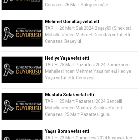
Cenazesi 26 Mart Salı günü öğle
Mehmet Gönültaş vefat etti
TARİH: 26 Mart Salı 2024 Beşeylül (Sinekler)
Mahallesi'nden Mehmet Gönültaş vefat etti.
Cenazesi Beşeylül
Hediye Yaşa vefat etti
TARİH: 25 Mart Pazartesi 2024 Pamukören
Mahallesi'nden Mehmet Yaşa'nın eşi Hediye
Yaşa vefat etti. Cenazesi
Mustafa Solak vefat etti
TARİH: 25 Mart Pazartesi 2024 Gencelli
Mahallesi'nden Mustafa Solak vefat etti.
Cenazesi 25 Mart Pazartesi günü
Yaşar Boran vefat etti
TARİH: 23 Mart Cumartesi 2024 Kuyucak'tan