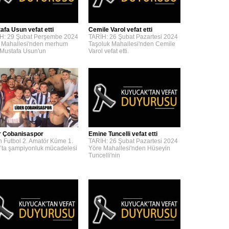
afa Usun vefat etti
Cemile Varol vefat etti
H: 29 Şubat Perşembe 2024
TARİH: 26 Şubat Pazartesi 2024
 Mahallesi'nden merhum
Taşoluk Mahallesi'nden Cemile
 Mustafa Usun'un
Varol vefat etti.
r Çobanisaspor
Emine Tuncelli vefat etti
n Futbol 2. Amatör Küme 1.
TARİH: 26 Şubat Pazartesi 2024
’ta şampiyonluk mücadelesi
Yöre Mahallesi'nden Hüseyin
Tuncelli'nin