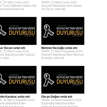
H: 22 Mart Cuma 2024
TARİH: 22 Mart Cuma 2024
lli Turan Mahallesi'nden eski
Gencelli Mahallesi'nden Hasan
personeli Kuyucak
Ali Özcan vefat etti.
zar Özcan vefat etti
Mehmet İnceoğlu vefat etti
H: 22 Mart Cuma 2024
TARİH: 21 Mart Perşembe 2024
elli Mahallesi'nden Gülizar
Gencelli Mahallesi'nden Mehmet
n vefat
İnceoğlu vefat etti.
ttin Karakoç vefat etti
Özcan Doğan vefat etti
H: 20 Mart Çarşamba 2024
TARİH: 18 Mart Pazartesi 2024
unlu Mahallesi'nden
Aydınoğlu Mahallesi'nden
um Ali Karakoç'un
merhum Bandırmalı Mustafa