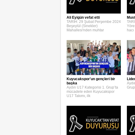
Ali Eyigün vefat etti
Must
TARİH: 29 Şubat Perşembe 2024
TARİ
Beşeylül (Sinekler)
Yöre
Mahallesi'nden muhtar
hacı
Kuyucakspor'un gençleri bir
Lide
başka
Aydı
Aydın U17 Kategorisi 1. Grup’ta
Grup
mücadele eden Kuyucakspor
U17 Takımı, ilk