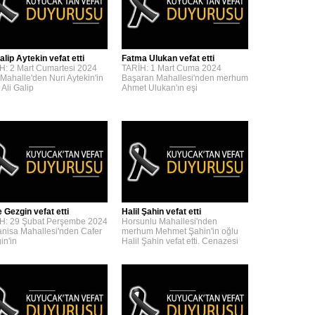
alip Aytekin vefat etti
Fatma Ulukan vefat etti
H: 2 Mart Cumartesi 2024
TARİH: 1 Mart Cuma 2024
 Mahalle'den Nuri Aytekin'in
Başaran Mahallesi'nden merhum
 Ali Galip
Ahmet Ulukan'ın eşi
 Gezgin vefat etti
Halil Şahin vefat etti
H: 29 Şubat Perşembe 2024
Horsunlu Mahallesi'nden
nisa Mahallesi'nden Cafer
merhum Mehmet Şahin'in oğlu
in'in
Halil Şahin vefat etti. Cenazesi