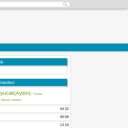
ok
akitleri