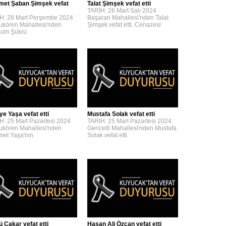
et Şaban Şimşek vefat
Talat Şimşek vefat etti
TARİH: 26 Mart Salı 2024
H: 28 Mart Perşembe 2024
Başaran Mahallesi'nden Talat
kören Mahallesi'nden
Şimşek vefat etti. Cenazesi
um Şükrü
ye Yaşa vefat etti
Mustafa Solak vefat etti
H: 25 Mart Pazartesi 2024
TARİH: 25 Mart Pazartesi 2024
kören Mahallesi'nden
Gencelli Mahallesi'nden Mustafa
et Yaşa'nın
Solak vefat etti.
ü Çakar vefat etti
Hasan Ali Özcan vefat etti