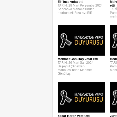
Elif İnce vefat etti
Mehm
TARİH: 28 Mart Perşembe 2024
etti
Sarıcaova Mahallesi'nden
TARİ
merhum Ali Rıza kızı Elif
Pamu
merh
Mehmet Gönültaş vefat etti
Hedi
TARİH: 26 Mart Salı 2024
TARİ
Beşeylül (Sinekler)
Pamu
Mahallesi'nden Mehmet
Mehm
Gönültaş
Yaşar Boran vefat etti
Züht