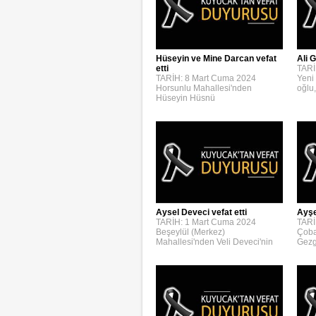
Hüseyin ve Mine Darcan vefat
Ali G
etti
TARİ
TARİH: 8 Mart Cuma 2024
Yeni
Horsunlu Mahallesi'nden
oğlu,
Hüseyin Hüsnü
Aysel Deveci vefat etti
Ayşe
TARİH: 1 Mart Cuma 2024
TARİ
Beşeylül (Merkez)
Çoba
Mahallesi'nden Veli Deveci'nin
Gezg