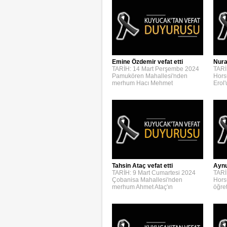
Emine Özdemir vefat etti
Nura
TARİH: 14 Mart Perşembe 2024
TARİ
Pamukören Mahallesi'nden
Hors
merhum Hacı Mehmet
Erol
Aynur
Tahsin Ataç vefat etti
TARİ
TARİH: 9 Mart Cumartesi 2024
Hors
Çobanisa Mahallesi'nden
öğre
merhum Ahmet Ataç'ın