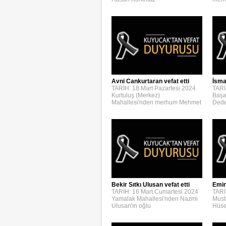
Avni Cankurtaran vefat etti
İsmai
TARİH: 18 Mart Pazartesi 2024
TARİ
Kurtuluş (Merkez)
Başa
Mahallesi'nden merhum Mehmet
Dede
Bekir Sıtkı Ulusan vefat etti
Emin
TARİH: 16 Mart Cumartesi 2024
TARİ
Yamalak Mahallesi'nden Nazmi
Must
Ulusan'ın oğlu
Hüse