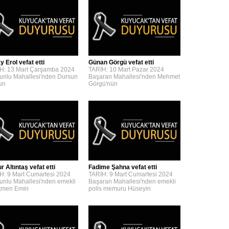
y Erol vefat etti
Günan Görgü vefat etti
H: 13 Mart Çarşamba 2024
TARİH: 10 Mart Pazar 2024
unlu Mahallesi'nden Dursun
Başaran Mahallesi'nden Mehmet
'un
Görgü'nün
 Altıntaş vefat etti
Fadime Şahna vefat etti
H: 9 Mart Cumartesi 2024
TARİH: 9 Mart Cumartesi 2024
unlu Mahallesi'nden emekli
Başaran Mahallesi'nden emekli
tmen Emin
polis memuru Hüseyin