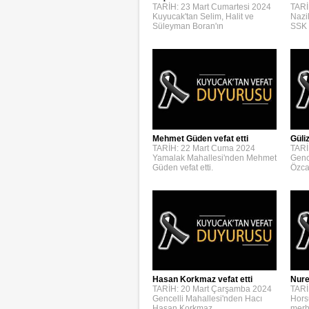
TARİH: 23 Mart Cumartesi 2024
TARİ
Kuyucak'tan Selim, Halit ve
Nazi
Süleyman Boran'ın
SSK 
Mehmet Güden vefat etti
Güli
TARİH: 22 Mart Cuma 2024
TARİ
Yamalak Mahallesi'nden Mehmet
Genc
Güden vefat etti.
Özca
Hasan Korkmaz vefat etti
Nure
TARİH: 20 Mart Çarşamba 2024
TARİ
Gencelli Mahallesi'nden Hacı
Hors
Hasan Korkmaz
merh