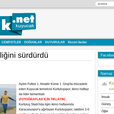
CEMİYETLER
DOĞANLAR
DUYURULAR
Resmi ilanlar
liğini sürdürdü
Facebo
Namaz V
Aydın Futbol 1. Amatör Küme 1. Grup'ta mücadele
eden Kuyucak temsilcisi Kurtuluşspor, ikinci haftayı
da lider tamamladı.
(FOTOĞRAFLAR İÇİN TIKLAYIN)
Kurtuluş Stadı'nda ligin ikinci haftasında
Karacasuspor'u ağırlayan Kurtuluşspor, rakibini 3-0