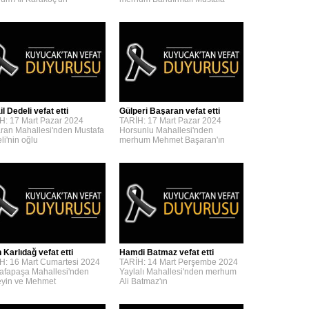
l Dedeli vefat etti
Gülperi Başaran vefat etti
H: 17 Mart Pazar 2024
TARİH: 17 Mart Pazar 2024
ran Mahallesi'nden Mustafa
Horsunlu Mahallesi'nden
li'nin oğlu
merhum Mehmet Başaran'ın
 Karlıdağ vefat etti
Hamdi Batmaz vefat etti
H: 16 Mart Cumartesi 2024
TARİH: 14 Mart Perşembe 2024
afapaşa Mahallesi'nden
Yaylalı Mahallesi'nden merhum
yin ve Mehmet
Ali Batmaz'ın