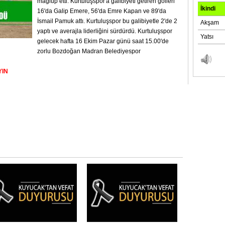
mağlup etti. Kurtuluşspor'a galibiyeti getiren golleri
16'da Galip Emere, 56'da Emre Kapan ve 89'da
İsmail Pamuk attı. Kurtuluşspor bu galibiyetle 2'de 2
yaptı ve averajla liderliğini sürdürdü. Kurtuluşspor
gelecek hafta 16 Ekim Pazar günü saat 15.00'de
zorlu Bozdoğan Madran Belediyespor
YIN