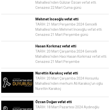
Mahallesi'nden Gülizar Özcan vefat etti.
Cenazesi 22 Mart Cuma günü
Mehmet İnceoğlu vefat etti
TARİH: 21 Mart Perşembe 2024 Gencelli
Mahallesi'nden Mehmet İnceoğlu vefat etti.
Cenazesi 21 Mart Perşembe günü
Hasan Korkmaz vefat etti
TARİH: 20 Mart Çarşamba 2024 Gencelli
Mahallesi'nden Hacı Hasan Korkmaz vefat etti.
Cenazesi 21 Mart Perşembe
Nurettin Karakoç vefat etti
TARİH: 20 Mart Çarşamba 2024 Horsunlu
Mahallesi'nden merhum Ali Karakoç'un oğlu
Nurettin Karakoç
Özcan Doğan vefat etti
TARİH: 18 Mart Pazartesi 2024 Aydınoğlu