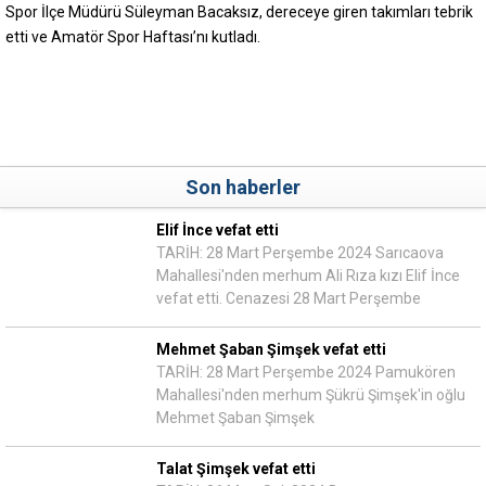
Spor İlçe Müdürü Süleyman Bacaksız, dereceye giren takımları tebrik
etti ve Amatör Spor Haftası’nı kutladı.
Son haberler
Elif İnce vefat etti
TARİH: 28 Mart Perşembe 2024 Sarıcaova
Mahallesi'nden merhum Ali Rıza kızı Elif İnce
vefat etti. Cenazesi 28 Mart Perşembe
Mehmet Şaban Şimşek vefat etti
TARİH: 28 Mart Perşembe 2024 Pamukören
Mahallesi'nden merhum Şükrü Şimşek'in oğlu
Mehmet Şaban Şimşek
Talat Şimşek vefat etti