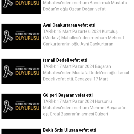
Mahallesi'nden merhum Bandırmalı Mustafa
Doğan'ın oğlu Özcan Doğan vefat
Avni Cankurtaran vefat etti
TARİH: 18 Mart Pazartesi 2024 Kurtuluş
(Merkez) Mahallesi'nden merhum Mehmet
Cankurtaran'ın oğlu Avni Cankurtaran
İsmail Dedeli vefat etti
TARİH: 17 Mart Pazar 2024 Başaran
Mahallesi'nden Mustafa Dedeli'nin oğlu İsmail
Dedeli vefat etti. Cenazesi 17 Mart
Gülperi Başaran vefat etti
TARİH: 17 Mart Pazar 2024 Horsunlu
Mahallesi'nden merhum Mehmet Başaran'ın
eşi, Erdal Başaran'ın annesi Gülperi
Bekir Sıtkı Ulusan vefat etti