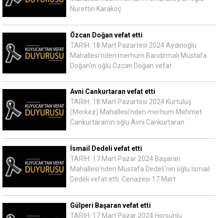
Nurettin Karakoç
Özcan Doğan vefat etti
TARİH: 18 Mart Pazartesi 2024 Aydınoğlu
Mahallesi'nden merhum Bandırmalı Mustafa
Doğan'ın oğlu Özcan Doğan vefat
Avni Cankurtaran vefat etti
TARİH: 18 Mart Pazartesi 2024 Kurtuluş
(Merkez) Mahallesi'nden merhum Mehmet
Cankurtaran'ın oğlu Avni Cankurtaran
İsmail Dedeli vefat etti
TARİH: 17 Mart Pazar 2024 Başaran
Mahallesi'nden Mustafa Dedeli'nin oğlu İsmail
Dedeli vefat etti. Cenazesi 17 Mart
Gülperi Başaran vefat etti
TARİH: 17 Mart Pazar 2024 Horsunlu