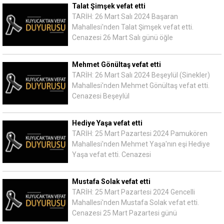
Talat Şimşek vefat etti
TARİH: 26 Mart Salı 2024 Başaran
Mahallesi'nden Talat Şimşek vefat etti.
Cenazesi 26 Mart Salı günü öğle
Mehmet Gönültaş vefat etti
TARİH: 26 Mart Salı 2024 Beşeylül (Sinekler)
Mahallesi'nden Mehmet Gönültaş vefat etti.
Cenazesi Beşeylül
Hediye Yaşa vefat etti
TARİH: 25 Mart Pazartesi 2024 Pamukören
Mahallesi'nden Mehmet Yaşa'nın eşi Hediye
Yaşa vefat etti. Cenazesi
Mustafa Solak vefat etti
TARİH: 25 Mart Pazartesi 2024 Gencelli
Mahallesi'nden Mustafa Solak vefat etti.
Cenazesi 25 Mart Pazartesi günü