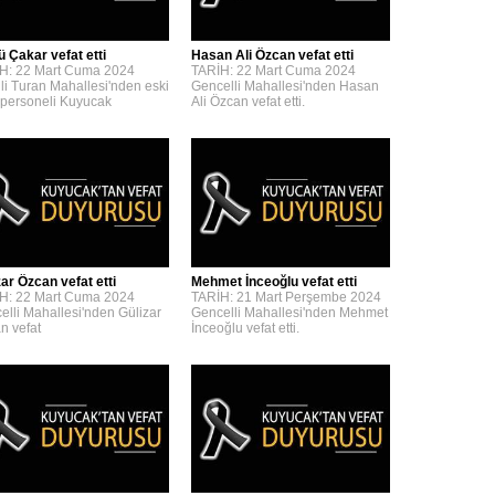
ü Çakar vefat etti
Hasan Ali Özcan vefat etti
H: 22 Mart Cuma 2024
TARİH: 22 Mart Cuma 2024
lli Turan Mahallesi'nden eski
Gencelli Mahallesi'nden Hasan
personeli Kuyucak
Ali Özcan vefat etti.
zar Özcan vefat etti
Mehmet İnceoğlu vefat etti
H: 22 Mart Cuma 2024
TARİH: 21 Mart Perşembe 2024
elli Mahallesi'nden Gülizar
Gencelli Mahallesi'nden Mehmet
n vefat
İnceoğlu vefat etti.