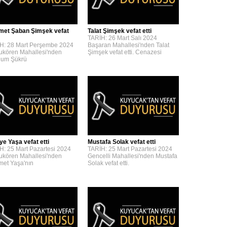
et Şaban Şimşek vefat
Talat Şimşek vefat etti
TARİH: 26 Mart Salı 2024
H: 28 Mart Perşembe 2024
Başaran Mahallesi'nden Talat
kören Mahallesi'nden
Şimşek vefat etti. Cenazesi
um Şükrü
ye Yaşa vefat etti
Mustafa Solak vefat etti
H: 25 Mart Pazartesi 2024
TARİH: 25 Mart Pazartesi 2024
kören Mahallesi'nden
Gencelli Mahallesi'nden Mustafa
et Yaşa'nın
Solak vefat etti.