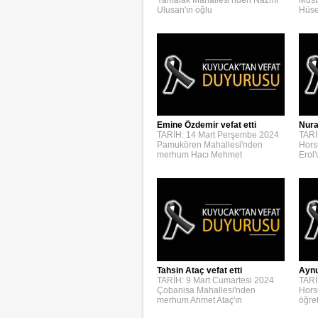
Ulusan'ın oğlu
Hüse
Emine Özdemir vefat etti
Nura
TARİH: 14 Mart Perşembe 2024
TARİ
Pamukören Mahallesi'nden
Hors
merhum Hacı Mehmet
Erol
Aynur
Tahsin Ataç vefat etti
TARİ
TARİH: 9 Mart Cumartesi 2024
Hors
Çobanisa Mahallesi'nden
öğre
merhum Ahmet Ataç'ın