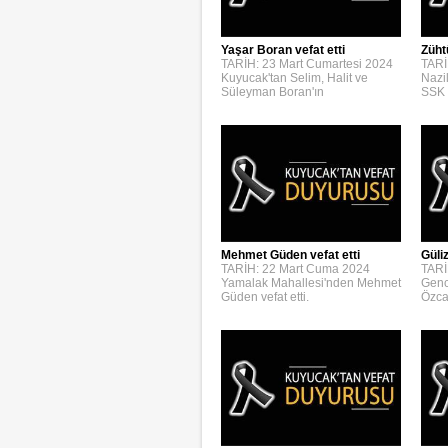
Yaşar Boran vefat etti
Züht
TARİH: 23 Mart Cumartesi 2024
TARİ
Kuyucak'tan Selim, Halit ve
Nazi
Süleyman Boran'ın
SSK 
Mehmet Güden vefat etti
Güli
TARİH: 22 Mart Cuma 2024
TARİ
Yamalak Mahallesi'nden Mehmet
Genc
Güden vefat etti.
Özca