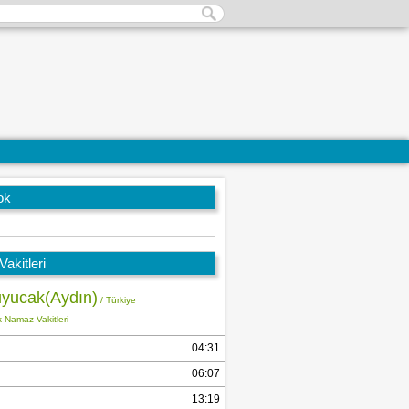
ok
akitleri