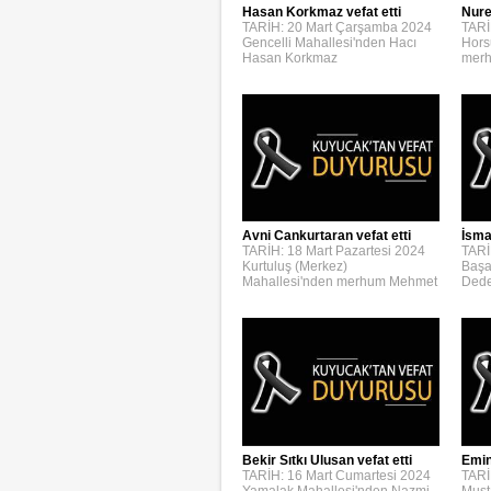
Hasan Korkmaz vefat etti
Nure
TARİH: 20 Mart Çarşamba 2024
TARİ
Gencelli Mahallesi'nden Hacı
Hors
Hasan Korkmaz
merh
Avni Cankurtaran vefat etti
İsmai
TARİH: 18 Mart Pazartesi 2024
TARİ
Kurtuluş (Merkez)
Başa
Mahallesi'nden merhum Mehmet
Dede
Bekir Sıtkı Ulusan vefat etti
Emin
TARİH: 16 Mart Cumartesi 2024
TARİ
Yamalak Mahallesi'nden Nazmi
Must