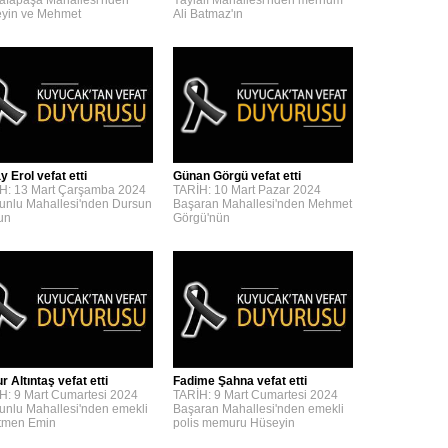
yin ve Mehmet
Ali Batmaz'ın
y Erol vefat etti
Günan Görgü vefat etti
H: 13 Mart Çarşamba 2024
TARİH: 10 Mart Pazar 2024
unlu Mahallesi'nden Dursun
Başaran Mahallesi'nden Mehmet
'un
Görgü'nün
 Altıntaş vefat etti
Fadime Şahna vefat etti
H: 9 Mart Cumartesi 2024
TARİH: 9 Mart Cumartesi 2024
unlu Mahallesi'nden emekli
Başaran Mahallesi'nden emekli
tmen Emin
polis memuru Hüseyin