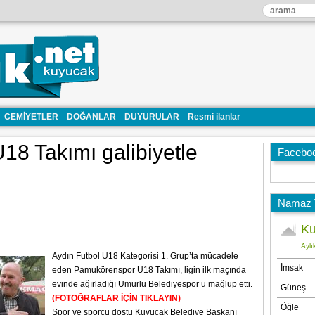
CEMİYETLER
DOĞANLAR
DUYURULAR
Resmi ilanlar
8 Takımı galibiyetle
Facebo
Namaz V
Aydın Futbol U18 Kategorisi 1. Grup’ta mücadele
eden Pamukörenspor U18 Takımı, ligin ilk maçında
evinde ağırladığı Umurlu Belediyespor’u mağlup etti.
(FOTOĞRAFLAR İÇİN TIKLAYIN)
Spor ve sporcu dostu Kuyucak Belediye Başkanı