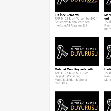
Elif İnce vefat etti
Mehm
TARİH: 28 Mart Perşembe 2024
etti
Sarıcaova Mahallesi'nden
TARİ
merhum Ali Rıza kızı Elif
Pamu
merh
Mehmet Gönültaş vefat etti
Hedi
TARİH: 26 Mart Salı 2024
TARİ
Beşeylül (Sinekler)
Pamu
Mahallesi'nden Mehmet
Mehm
Gönültaş