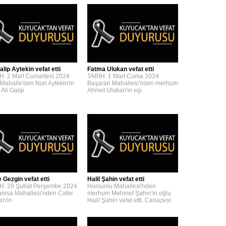
alip Aytekin vefat etti
Fatma Ulukan vefat etti
H: 2 Mart Cumartesi 2024
TARİH: 1 Mart Cuma 2024
 Mahalle'den Nuri Aytekin'in
Başaran Mahallesi'nden merhum
 Ali Galip
Ahmet Ulukan'ın eşi
 Gezgin vefat etti
Halil Şahin vefat etti
H: 29 Şubat Perşembe 2024
Horsunlu Mahallesi'nden
nisa Mahallesi'nden Cafer
merhum Mehmet Şahin'in oğlu
in'in
Halil Şahin vefat etti. Cenazesi