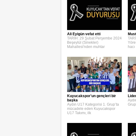
Ali Eyigün vefat etti
Must
TARİH: 29 Şubat Perşembe 2024
TARİ
Beşeylül (Sinekler)
Yöre
Mahallesi'nden muhtar
hacı
Kuyucakspor'un gençleri bir
Lide
başka
Aydı
Aydın U17 Kategorisi 1. Grup’ta
Grup
mücadele eden Kuyucakspor
U17 Takımı, ilk