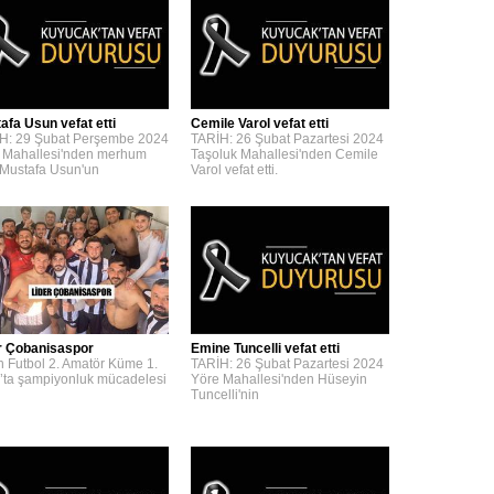
afa Usun vefat etti
Cemile Varol vefat etti
H: 29 Şubat Perşembe 2024
TARİH: 26 Şubat Pazartesi 2024
 Mahallesi'nden merhum
Taşoluk Mahallesi'nden Cemile
 Mustafa Usun'un
Varol vefat etti.
r Çobanisaspor
Emine Tuncelli vefat etti
n Futbol 2. Amatör Küme 1.
TARİH: 26 Şubat Pazartesi 2024
’ta şampiyonluk mücadelesi
Yöre Mahallesi'nden Hüseyin
Tuncelli'nin