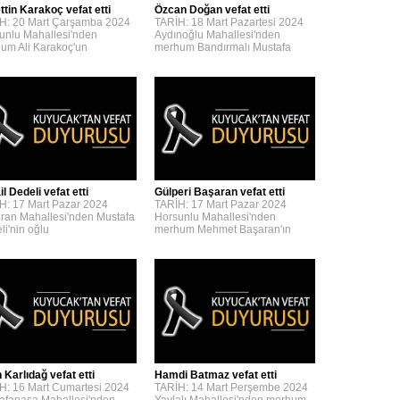
ttin Karakoç vefat etti
Özcan Doğan vefat etti
H: 20 Mart Çarşamba 2024
TARİH: 18 Mart Pazartesi 2024
unlu Mahallesi'nden
Aydınoğlu Mahallesi'nden
um Ali Karakoç'un
merhum Bandırmalı Mustafa
l Dedeli vefat etti
Gülperi Başaran vefat etti
H: 17 Mart Pazar 2024
TARİH: 17 Mart Pazar 2024
ran Mahallesi'nden Mustafa
Horsunlu Mahallesi'nden
li'nin oğlu
merhum Mehmet Başaran'ın
 Karlıdağ vefat etti
Hamdi Batmaz vefat etti
H: 16 Mart Cumartesi 2024
TARİH: 14 Mart Perşembe 2024
afapaşa Mahallesi'nden
Yaylalı Mahallesi'nden merhum