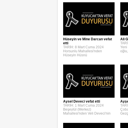
Hüseyin ve Mine Darcan vefat
Ali G
etti
TARİ
TARİH: 8 Mart Cuma 2024
Yeni
Horsunlu Mahallesi'nden
oğlu,
Hüseyin Hüsnü
Aysel Deveci vefat etti
Ayşe
TARİH: 1 Mart Cuma 2024
TARİ
Beşeylül (Merkez)
Çoba
Mahallesi'nden Veli Deveci'nin
Gezg