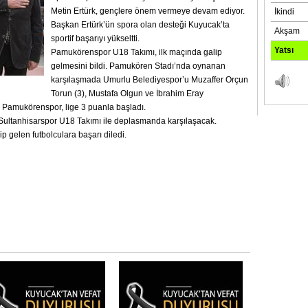
Metin Ertürk, gençlere önem vermeye devam ediyor.
Başkan Ertürk’ün spora olan desteği Kuyucak’ta
sportif başarıyı yükseltti.
Pamukörenspor U18 Takımı, ilk maçında galip
gelmesini bildi. Pamukören Stadı’nda oynanan
karşılaşmada Umurlu Belediyespor’u Muzaffer Orçun
Torun (3), Mustafa Olgun ve İbrahim Eray
n Pamukörenspor, lige 3 puanla başladı.
ultanhisarspor U18 Takımı ile deplasmanda karşılaşacak.
p gelen futbolculara başarı diledi.