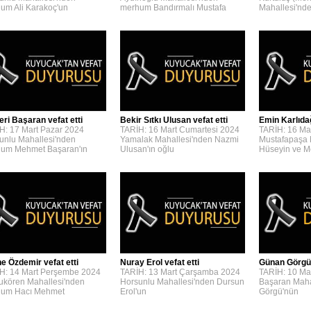
um Ali Karakoç'un
merhum Bandırmalı Mustafa
Mahallesi'n
eri Başaran vefat etti
Bekir Sıtkı Ulusan vefat etti
Emin Karlıdağ
H: 17 Mart Pazar 2024
TARİH: 16 Mart Cumartesi 2024
TARİH: 16 Ma
unlu Mahallesi'nden
Yamalak Mahallesi'nden Nazmi
Mustafapaşa 
um Mehmet Başaran'ın
Ulusan'ın oğlu
Hüseyin ve 
e Özdemir vefat etti
Nuray Erol vefat etti
Günan Görgü 
H: 14 Mart Perşembe 2024
TARİH: 13 Mart Çarşamba 2024
TARİH: 10 Ma
kören Mahallesi'nden
Horsunlu Mahallesi'nden Dursun
Başaran Maha
um Hacı Mehmet
Erol'un
Görgü'nün