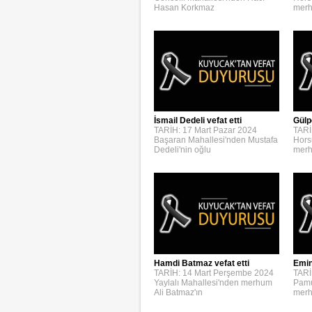
Hasan Korkmaz
merh
İsmail Dedeli vefat etti
Gülp
TARİH: 17 Mart Pazar 2024
TARİ
Başaran Mahallesi'nden Mustafa
Hors
Dedeli'nin oğlu
merh
Emin
Hamdi Batmaz vefat etti
TARİ
TARİH: 14 Mart Perşembe 2024
Pamu
Yaylalı Mahallesi'nden merhum
merh
Ali Batmaz'ın