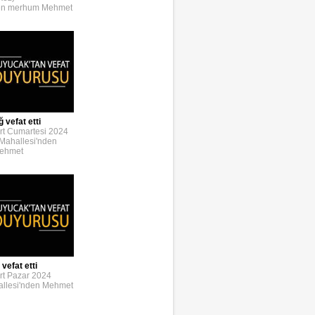
den merhum Mehmet
 vefat etti
rt Cumartesi 2024
Mahallesi'nden
Mehmet
vefat etti
rt Pazar 2024
llesi'nden Mehmet