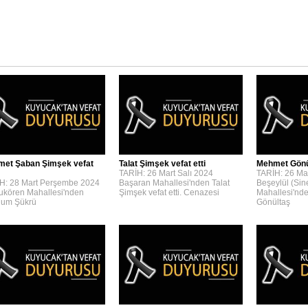
et Şaban Şimşek vefat
Talat Şimşek vefat etti
Mehmet Gönül
TARİH: 26 Mart Salı 2024
TARİH: 26 Mar
H: 28 Mart Perşembe 2024
Başaran Mahallesi'nden Talat
Beşeylül (Sin
kören Mahallesi'nden
Şimşek vefat etti. Cenazesi
Mahallesi'nd
um Şükrü
Gönültaş