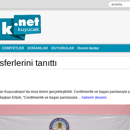
CEMİYETLER
DOĞANLAR
DUYURULAR
Resmi ilanlar
erlerini tanıttı
n Kuyucakspor’da imza töreni gerçekleştirildi. Centilmenlik ve başarı parolasıyla ye
şkan Ertürk, “Centilmenlik ve başarı parolasıyla ...
haberin devamı