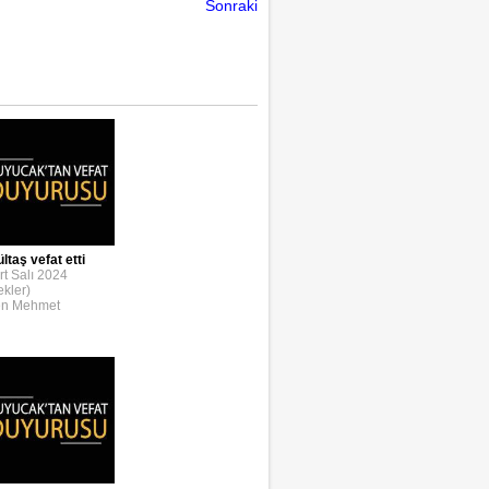
Sonraki
taş vefat etti
t Salı 2024
ekler)
en Mehmet