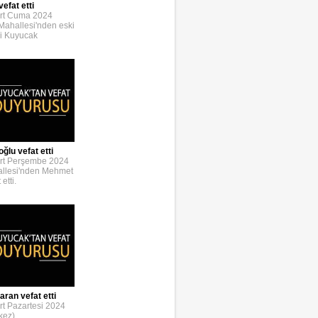
efat etti
rt Cuma 2024
 Mahallesi'nden eski
i Kuyucak
lu vefat etti
rt Perşembe 2024
allesi'nden Mehmet
etti.
ran vefat etti
t Pazartesi 2024
kez)