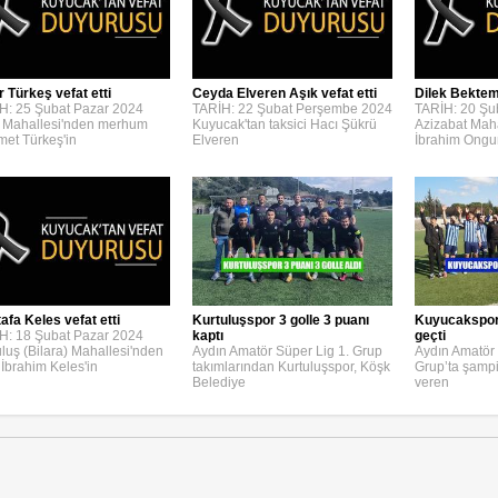
r Türkeş vefat etti
Ceyda Elveren Aşık vefat etti
Dilek Bektemi
H: 25 Şubat Pazar 2024
TARİH: 22 Şubat Perşembe 2024
TARİH: 20 Şu
 Mahallesi'nden merhum
Kuyucak'tan taksici Hacı Şükrü
Azizabat Maha
et Türkeş'in
Elveren
İbrahim Ongu
afa Keles vefat etti
Kurtuluşspor 3 golle 3 puanı
Kuyucakspor, 
H: 18 Şubat Pazar 2024
kaptı
geçti
uluş (Bilara) Mahallesi'nden
Aydın Amatör Süper Lig 1. Grup
Aydın Amatör 
 İbrahim Keles'in
takımlarından Kurtuluşspor, Köşk
Grup’ta şamp
Belediye
veren