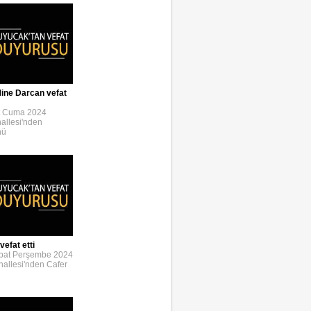
ine Darcan vefat
t Cuma 2024
allesi'nden
nü
efat etti
bat Perşembe 2024
allesi'nden Cafer