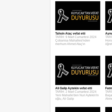
Aynur
Tahsin Ataç vefat etti
TARİ
TARİH: 9 Mart Cumartesi 2024
Hors
Çobanisa Mahallesi'nden
öğre
merhum Ahmet Ataç'ın
Ali Galip Aytekin vefat etti
Fatm
TARİH: 2 Mart Cumartesi 2024
TARİ
Yeni Mahalle'den Nuri Aytekin'in
Başa
oğlu, Ali Galip
Ahme