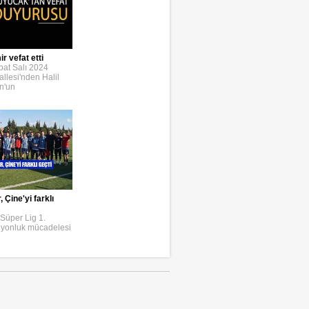
r vefat etti
bat Salı 2024
llesi'nden Halil
n'un
Çine'yi farklı
Süper Lig 1.
iyonluk mücadelesi