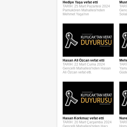
Hediye Yaşa vefat etti
Must
TARİH: 25 Mart Pazartesi 2024
TARİ
Pamukören Mahallesi'nden
Genc
Mehmet Yaşa'nın
Solak
Hasan Ali Özcan vefat etti
Mehm
TARİH: 22 Mart Cuma 2024
TARİ
Gencelli Mahallesi'nden Hasan
Yama
Ali Özcan vefat etti.
Güden
Hasan Korkmaz vefat etti
Nure
TARİH: 20 Mart Çarşamba 2024
TARİ
Gencelli Mahallesi'nden Hacı
Hors