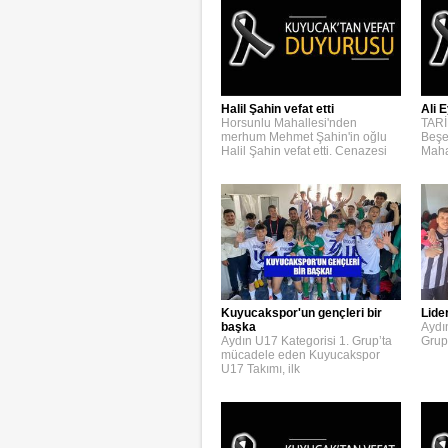
Halil Şahin vefat etti
Ali E
Horsunlu Mahallesi'nden
TARİ
merhum Mehmet Şahin'in oğlu
Beşe
Halil Şahin vefat etti. Cenazesi
Maha
Kuyucakspor'un gençleri bir
Lide
başka
Aydı
Aydın U17 Kategorisi 1. Grup’ta
Grup
mücadele eden Kuyucakspor
U17 Takımı, ilk