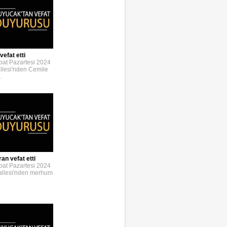
vefat etti
bat Pazartesi 2024
llesi'nden Cemile
.
an vefat etti
bat Pazartesi 2024
allesi'nden merhum