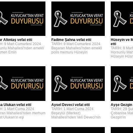
 Altıntaş vefat etti
Fadime Şahna vefat etti
Hüseyin ve M
H: 9 Mart Cumartesi 2024
TARİH: 9 Mart Cumartesi 2024
etti
unlu Mahallesi'nden emekli
Başaran Mahallesi'nden emekli
TARİH: 8 Mar
tmen Emin
polis memuru Hüseyin
Horsunlu Mah
Hüseyin Hüs
a Ulukan vefat etti
Aysel Deveci vefat etti
Ayşe Gezgin v
H: 1 Mart Cuma 2024
TARİH: 1 Mart Cuma 2024
TARİH: 29 Şu
ran Mahallesi'nden merhum
Beşeylül (Merkez)
Çobanisa Mah
t Ulukan'ın eşi
Mahallesi'nden Veli Deveci'nin
Gezgin'in