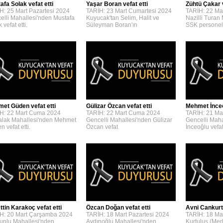
afa Solak vefat etti
Yaşar Boran vefat etti
Zühtü Çakar v
H: 25 Mart Pazartesi 2024
TARİH: 23 Mart Cumartesi 2024
TARİH: 22 Ma
elli Mahallesi'nden Mustafa
Kuyucak'tan Selim, Halit ve
Nazilli Turan
 vefat etti.
Süleyman Boran'ın
SSK personel
et Güden vefat etti
Gülizar Özcan vefat etti
Mehmet İnceoğ
H: 22 Mart Cuma 2024
TARİH: 22 Mart Cuma 2024
TARİH: 21 Ma
lak Mahallesi'nden Mehmet
Gencelli Mahallesi'nden Gülizar
Gencelli Mah
 vefat etti.
Özcan vefat
İnceoğlu vefat 
ttin Karakoç vefat etti
Özcan Doğan vefat etti
Avni Cankurta
H: 20 Mart Çarşamba 2024
TARİH: 18 Mart Pazartesi 2024
TARİH: 18 Mar
unlu Mahallesi'nden
Aydınoğlu Mahallesi'nden
Kurtuluş (Mer