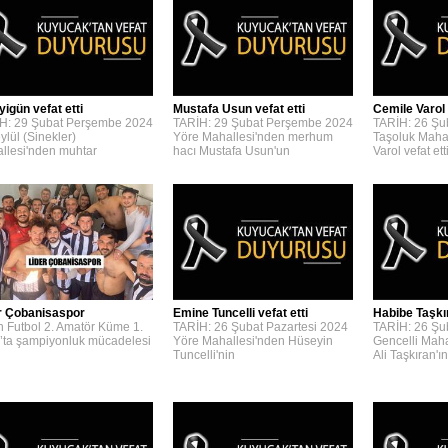
yigün vefat etti
Mustafa Usun vefat etti
Cemile Varol 
H: 29 Şubat Perşembe 2024
TARİH: 29 Şubat Perşembe 2024
TARİH: 26 Şu
ylül (Sinekler)
Yöre Mahallesi'nden merhum
Taşoluk Maha
llesi'nden muhtar
hacı Mustafa Usun'un
Varol vefat etti
r Çobanisaspor
Emine Tuncelli vefat etti
Habibe Taşkır
n Futbol 2. Amatör Küme 1.
TARİH: 26 Şubat Pazartesi 2024
TARİH: 26 Şu
’ta şampiyonluk mücadelesi
Yöre Mahallesi'nden Hüseyin
Gencelli Mah
Tuncelli'nin
Ali Taşkıran'ın