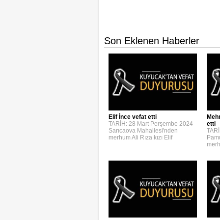
Son Eklenen Haberler
Elif İnce vefat etti
Mehm
TARİH: 28 Mart Perşembe 2024
etti
Sarıcaova Mahallesi'nden
TARİ
merhum Ali Rıza kızı Elif
Pamu
merh