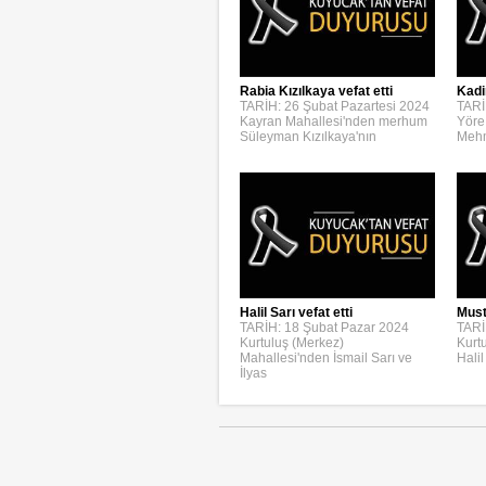
Rabia Kızılkaya vefat etti
Kadi
TARİH: 26 Şubat Pazartesi 2024
TARİ
Kayran Mahallesi'nden merhum
Yöre
Süleyman Kızılkaya'nın
Mehm
Halil Sarı vefat etti
Must
TARİH: 18 Şubat Pazar 2024
TARİ
Kurtuluş (Merkez)
Kurt
Mahallesi'nden İsmail Sarı ve
Halil
İlyas