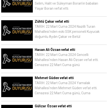
Selim, Halit ve Süleyman Boran'ın babaları
Yaşar Boran vefat etti.
Zühtü Çakar vefat etti
TARİH: 22 Mart Cuma 2024 Nazilli Turan
Mahallesi'nden eski SSK personeli Kuyucak
doğumlu Aydın Çakar ve Betül
Hasan Ali Özcan vefat etti
TARİH: 22 Mart Cuma 2024 Gencelli
Mahallesi'nden Hasan Ali Özcan vefat etti.
Cenazesi 22 Mart Cuma günü
Mehmet Güden vefat etti
TARİH: 22 Mart Cuma 2024 Yamalak
Mahallesi'nden Mehmet Güden vefat etti.
Cenazesi 22 Mart Cuma günü, Cuma
Gülizar Özcan vefat etti