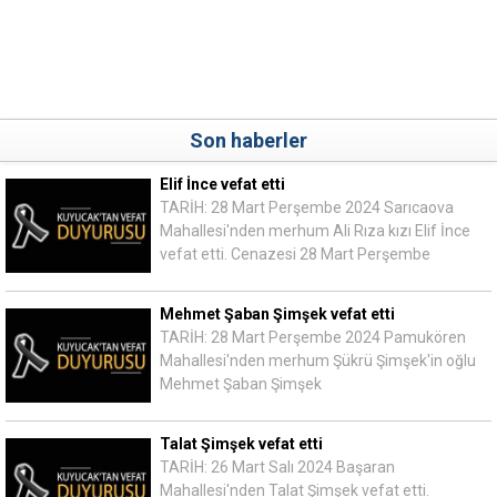
Son haberler
Elif İnce vefat etti
TARİH: 28 Mart Perşembe 2024 Sarıcaova
Mahallesi'nden merhum Ali Rıza kızı Elif İnce
vefat etti. Cenazesi 28 Mart Perşembe
Mehmet Şaban Şimşek vefat etti
TARİH: 28 Mart Perşembe 2024 Pamukören
Mahallesi'nden merhum Şükrü Şimşek'in oğlu
Mehmet Şaban Şimşek
Talat Şimşek vefat etti
TARİH: 26 Mart Salı 2024 Başaran
Mahallesi'nden Talat Şimşek vefat etti.