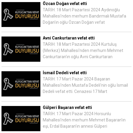
Özcan Doğan vefat etti
TARİH: 18 Mart Pazartesi 2024 Aydınoğlu
Mahallesi'nden merhum Bandırmalı Mustafa
Doğan'ın oğlu Özcan Doğan vefat
Avni Cankurtaran vefat etti
TARİH: 18 Mart Pazartesi 2024 Kurtuluş
(Merkez) Mahallesi'nden merhum Mehmet
Cankurtaran'ın oğlu Avni Cankurtaran
İsmail Dedeli vefat etti
TARİH: 17 Mart Pazar 2024 Başaran
Mahallesi'nden Mustafa Dedeli'nin oğlu İsmail
Dedeli vefat etti. Cenazesi 17 Mart
Gülperi Başaran vefat etti
TARİH: 17 Mart Pazar 2024 Horsunlu
Mahallesi'nden merhum Mehmet Başaran'ın
eşi, Erdal Başaran'ın annesi Gülperi