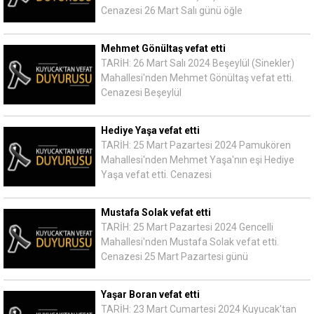
Cenazesi 26 Mart Salı günü öğle
Mehmet Gönültaş vefat etti
TARİH: 26 Mart Salı 2024 Beşeylül (Sinekler)
Mahallesi'nden Mehmet Gönültaş vefat etti.
Cenazesi Beşeylül
Hediye Yaşa vefat etti
TARİH: 25 Mart Pazartesi 2024 Pamukören
Mahallesi'nden Mehmet Yaşa'nın eşi Hediye
Yaşa vefat etti. Cenazesi
Mustafa Solak vefat etti
TARİH: 25 Mart Pazartesi 2024 Gencelli
Mahallesi'nden Mustafa Solak vefat etti.
Cenazesi 25 Mart Pazartesi günü
Yaşar Boran vefat etti
TARİH: 23 Mart Cumartesi 2024 Kuyucak'tan