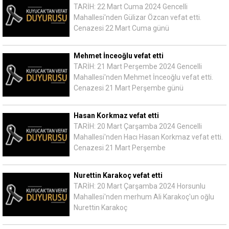
TARİH: 22 Mart Cuma 2024 Gencelli
Mahallesi'nden Gülizar Özcan vefat etti.
Cenazesi 22 Mart Cuma günü
Mehmet İnceoğlu vefat etti
TARİH: 21 Mart Perşembe 2024 Gencelli
Mahallesi'nden Mehmet İnceoğlu vefat etti.
Cenazesi 21 Mart Perşembe günü
Hasan Korkmaz vefat etti
TARİH: 20 Mart Çarşamba 2024 Gencelli
Mahallesi'nden Hacı Hasan Korkmaz vefat etti.
Cenazesi 21 Mart Perşembe
Nurettin Karakoç vefat etti
TARİH: 20 Mart Çarşamba 2024 Horsunlu
Mahallesi'nden merhum Ali Karakoç'un oğlu
Nurettin Karakoç